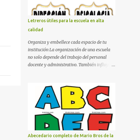
con pósters Cama con diseño de ring de
boxeo Ideas para decoraciones de fiestas
infantiles Cosas bonitas que se pueden hacer
Letreros útiles para la escuela en alta
con gomas de coche
calidad
Organiza y embellece cada espacio de tu
institución La organización de una escuela
no solo depende del trabajo del personal
docente y administrativo. También influye la
forma en que los espacios están
identificados. Los letreros escolares cumplen
una función práctica al orientar a
estudiantes, padres de familia, docentes y
visitantes, pero además aportan un toque
decorativo que hace que la institución luzca
más ordenada, moderna y acogedora.
Pensando en esta necesidad, he diseñado
una colección de letreros útiles para la
Abecedario completo de Mario Bros de la
escuela con un estilo elegante, fácil de leer y