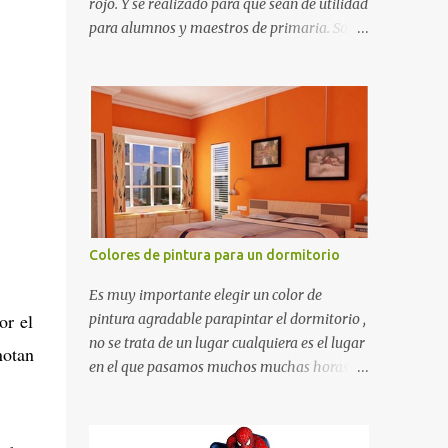
rojo. Y se realizado para que sean de utilidad
para alumnos y maestros de primaria. Son
de estructura gruesa y todos tienen una
orilla gruesa de 0.7 milímetros. Son fáciles
de recortar y se pueden utilizar en variedad
de cosas como ser recortes para tareas
escolares, para hacer juegos infantiles
matemáticos, para decorar los cumpleaños
de los niños, entre otras cosas.
Colores de pintura para un dormitorio
Es muy importante elegir un color de
or el
pintura agradable parapintar el dormitorio ,
no se trata de un lugar cualquiera es el lugar
notan
en el que pasamos muchos muchas horas y
no es precisamente un cuarto de hotel que
utilizamos solamente para dormir, se trata
de un lugar propio que utilizamos todos los