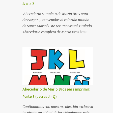
A a la Z
listo para imprimir en alta calidad. Su diseño
busca combinar funcionalidad y estética,
Abecedario completo de Mario Bros para
logrando que cualquier institución educativa
descargar ¡Bienvenidos al colorido mundo
proyecte una imagen más organizada y
de Super Mario! Este recurso visual, titulado
profesional. ¿Por qué son importantes los
Abecedario completo de Mario Bros letras
letreros escolares? En una escuela conviven
de colores .jpg, captura la esencia vibrante y
diariamente cientos de personas. Para
lúdica de una de las franquicias más icónicas
quienes visitan la institución por primera
de los videojuegos. Este set de letras está
vez, encontrar la biblioteca, la dirección o un
diseñado para transformar cualquier
aula específica puede resultar c...
mensaje en una aventura, utilizando la
tipografía clásica y robusta que los fans han
reconocido por décadas. En esta primera
sección, el abecedario nos presenta:
Identidad Visual: Un diseño de bloques con
Abecedario de Mario Bros para imprimir:
bordes negros gruesos que resaltan sobre
Parte 3 (Letras J - Q)
cualquier fondo. Paleta de Colores: Una
secuencia dinámica que alterna entre el rojo
Continuamos con nuestra colección exclusiva
de Mario, el verde de Luigi, y los tonos azul y
inspirada en el font de los videojuegos más