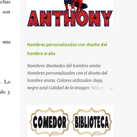
uchas
días y por ende debemos tratar de que éste
s son
sea un lugar muy agradable y cómodo y
también para nuestra vista. Te mostramos
algunas sugerencias que pueden brindar la
elegancia y estilo que buscas para tu
r una
dormitorio. El color naranja es una buena
Nombres personalizados con diseño del
opción para recibir esa luz y felicidad que
hombre araña
todo ser humano necesita. El color blanco es
ideal para lograr el relax total, es un color
Nombres diseñados del hombre araña
que va con todo y además es color bastante
Nombres personalizados con el diseño del
limpio que te dará esa sensación de calidez.
o. Lo
hombre araña. Colores utilizados: Rojo,
Los colores terra son excelentes para usar en
negro azul Calidad de la imagen: 500 px Si
ado y
el dormitorio nos brinda esa sensación de
quieres que tu nombre aparezca en este
tranquilidad y confort. El color gris es un
artículo, comparte tu nombre en un
color muy relajante y por lo tanto entra en
comentario y con gusto lo diseñamos.
la lista de colo...
Nombres con diseños Spiderman Sonic bella
Cartel de feliz cumpleaños de héroes en
pijamas Ideas para decorar el dormitorio