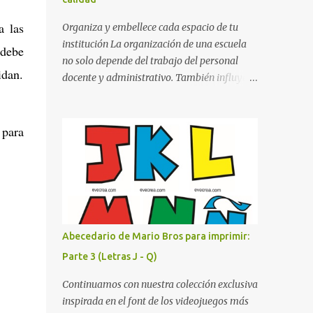
cualquier fondo. Paleta de Colores: Una
secuencia dinámica que alterna entre el rojo
a las
Organiza y embellece cada espacio de tu
de Mario, el verde de Luigi, y los tonos azul y
institución La organización de una escuela
 debe
amarillo clásicos de los elementos del juego.
no solo depende del trabajo del personal
idan.
Contenido Actual: La imagen muestra la
docente y administrativo. También influye la
organización desde la letra A hasta la M,
forma en que los espacios están
estableciendo el estilo geométrico y
identificados. Los letreros escolares cumplen
divertido que define a toda la colección.
una función práctica al orientar a
 para
Primera parte del juego de letras in...
estudiantes, padres de familia, docentes y
visitantes, pero además aportan un toque
decorativo que hace que la institución luzca
más ordenada, moderna y acogedora.
Pensando en esta necesidad, he diseñado
una colección de letreros útiles para la
Abecedario de Mario Bros para imprimir:
escuela con un estilo elegante, fácil de leer y
Parte 3 (Letras J - Q)
listo para imprimir en alta calidad. Su diseño
busca combinar funcionalidad y estética,
Continuamos con nuestra colección exclusiva
logrando que cualquier institución educativa
inspirada en el font de los videojuegos más
proyecte una imagen más organizada y