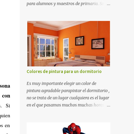
para alumnos y maestros de primaria. Son
de estructura gruesa y todos tienen una
orilla gruesa de 0.7 milímetros. Son fáciles
de recortar y se pueden utilizar en variedad
de cosas como ser recortes para tareas
escolares, para hacer juegos infantiles
matemáticos, para decorar los cumpleaños
de los niños, entre otras cosas.
Colores de pintura para un dormitorio
Es muy importante elegir un color de
rsona
pintura agradable parapintar el dormitorio ,
l con
no se trata de un lugar cualquiera es el lugar
. Si
en el que pasamos muchos muchas horas y
no es precisamente un cuarto de hotel que
quien
utilizamos solamente para dormir, se trata
os en
de un lugar propio que utilizamos todos los
días y por ende debemos tratar de que éste