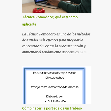
proyectos escolares. En esta guía
descubrirás cuáles son los errores más
comunes al estudiar, por qué afectan tu
Técnica Pomodoro; qué es y como
rendimiento y qué puedes hacer para
aplicarla
evitarlos. Si eres estudiante de primaria,
secundaria, bachillerato o universidad, estos
La Técnica Pomodoro es uno de los métodos
consejos te ayudarán a desarrollar hábitos
de estudio más eficaces para mejorar la
de estudio mucho más efectivos. ¿Por qué es
concentración, evitar la procrastinación y
importante identificar los errores al
aumentar el rendimiento académico. Si tu
estudiar? Muchas personas creen que
objetivo es obtener mejores calificaciones,
estudiar durante varias horas garantiza
este sistema puede ayudarte a aprovechar
buenos resultados. Sin embargo, la calidad
cada minuto de estudio sin sentirte agotado.
del estudio es mucho más importante que la
Técnica Pomodoro: qué es, cómo funciona y
cantidad de tiempo invertido. Cuando
cómo usarla para sacar mejores notas La
detectas y corrige...
Técnica Pomodoro es un método de
administración del tiempo creado para
mejorar la concentración y la productividad.
Consiste en dividir el estudio en bloques
Cómo hacer la portada de un trabajo