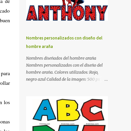
ja de
sea un lugar muy agradable y cómodo y
icado
también para nuestra vista. Te mostramos
 buen
algunas sugerencias que pueden brindar la
elegancia y estilo que buscas para tu
dormitorio. El color naranja es una buena
Nombres personalizados con diseño del
opción para recibir esa luz y felicidad que
hombre araña
todo ser humano necesita. El color blanco es
ideal para lograr el relax total, es un color
Nombres diseñados del hombre araña
que va con todo y además es color bastante
Nombres personalizados con el diseño del
limpio que te dará esa sensación de calidez.
 para
hombre araña. Colores utilizados: Rojo,
Los colores terra son excelentes para usar en
negro azul Calidad de la imagen: 500 px Si
ollar
el dormitorio nos brinda esa sensación de
quieres que tu nombre aparezca en este
tranquilidad y confort. El color gris es un
artículo, comparte tu nombre en un
color muy relajante y por lo tanto entra en
comentario y con gusto lo diseñamos.
n los
la lista de colo...
Nombres con diseños Spiderman Sonic bella
Cartel de feliz cumpleaños de héroes en
sonas
pijamas Ideas para decorar el dormitorio
con pósters Cama con diseño de ring de
r las