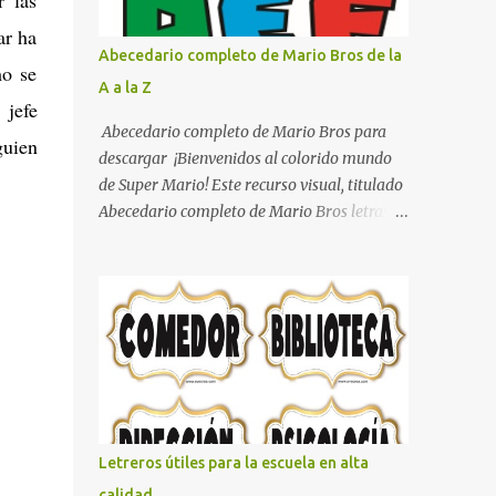
boxeo Ideas para decoraciones de fiestas
ar ha
infantiles Cosas bonitas que se pueden hacer
Abecedario completo de Mario Bros de la
mo se
con gomas de coche
A a la Z
 jefe
Abecedario completo de Mario Bros para
guien
descargar ¡Bienvenidos al colorido mundo
de Super Mario! Este recurso visual, titulado
Abecedario completo de Mario Bros letras
de colores .jpg, captura la esencia vibrante y
lúdica de una de las franquicias más icónicas
de los videojuegos. Este set de letras está
diseñado para transformar cualquier
mensaje en una aventura, utilizando la
tipografía clásica y robusta que los fans han
reconocido por décadas. En esta primera
sección, el abecedario nos presenta:
Identidad Visual: Un diseño de bloques con
Letreros útiles para la escuela en alta
bordes negros gruesos que resaltan sobre
calidad