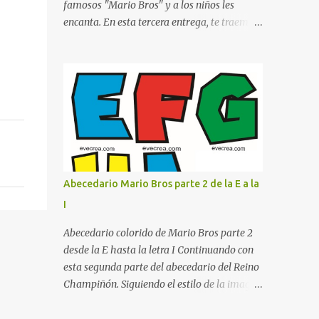
famosos "Mario Bros" y a los niños les
profesional. ¿Por qué son importantes los
encanta. En esta tercera entrega, te traemos
letreros escolares? En una escuela conviven
un bloque fundamental que incluye desde la
diariamente cientos de personas. Para
J hasta la Q . Lo más especial de este set es
quienes visitan la institución por primera
que hemos incluido la letra Ñ , esencial para
vez, encontrar la biblioteca, la dirección o un
todos nuestros proyectos en español. Bloque
aula específica puede resultar c...
de letras fuente Mario Bros desde la J hasta
la Q ¿Qué incluye este bloque de letras? En
esta sección de evecrea.com , encontrarás
imágenes individuales en alta resolución de
las siguientes letras: Letras vibrantes : La J y
Abecedario Mario Bros parte 2 de la E a la
la M en el clásico rojo de la gorra de Mario.
I
Tonos azules : La K y la Ñ , que destacan por
su diseño limpio y audaz. Colores
Abecedario colorido de Mario Bros parte 2
secundarios : La L y la Q en amarillo
desde la E hasta la letra I Continuando con
brillante, junto con la N y la P en un verde
esta segunda parte del abecedario del Reino
inspirado en los niveles de los juegos.
Champiñón. Siguiendo el estilo de la imagen
Formas icónicas : No te pierdas la letra O ,
(que cubre de la E a la I ), enfocado en el
diseñada con ese estilo geométrico tan
tema de Mario Bros. Después de un gran