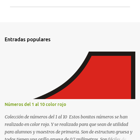
P
u
b
l
i
Entradas populares
c
a
r
u
n
c
o
m
e
n
t
Números del 1 al 10 color rojo
a
r
Colección de números del 1 al 10 Estos bonitos números se han
i
o
realizado en color rojo. Y se realizado para que sean de utilidad
para alumnos y maestros de primaria. Son de estructura gruesa y
todos tienen una orilla gruesa de 0.7 milímetros. Son fáciles de