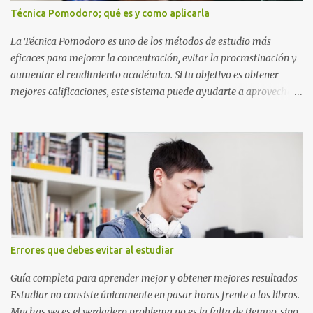
Nombre completo del alumno que va a presentar dicho trabajo
Técnica Pomodoro; qué es y como aplicarla
escrito La clase, materia ó asignatura Grupo Nombre del maestro
o catedrático Ciudad y fecha...
La Técnica Pomodoro es uno de los métodos de estudio más
eficaces para mejorar la concentración, evitar la procrastinación y
aumentar el rendimiento académico. Si tu objetivo es obtener
mejores calificaciones, este sistema puede ayudarte a aprovechar
cada minuto de estudio sin sentirte agotado. Técnica Pomodoro:
qué es, cómo funciona y cómo usarla para sacar mejores notas La
Técnica Pomodoro es un método de administración del tiempo
creado para mejorar la concentración y la productividad. Consiste
en dividir el estudio en bloques cortos de trabajo intenso,
separados por pequeños descansos que ayudan al cerebro a
recuperarse. A diferencia de estudiar durante horas seguidas, este
sistema aprovecha la capacidad natural del cerebro para
mantener la atención durante periodos limitados, lo que permite
Errores que debes evitar al estudiar
aprender más en menos tiempo y recordar mejor la información.
Si alguna vez has sentido que pasas muchas horas frente a los
Guía completa para aprender mejor y obtener mejores resultados
libros pero aprendes poco, la Técnica Pomodoro puede marcar u...
Estudiar no consiste únicamente en pasar horas frente a los libros.
Muchas veces el verdadero problema no es la falta de tiempo, sino