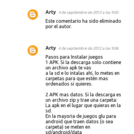
i
o
Arty
4 de septiembre de 2012 a las 9:05
s
Este comentario ha sido eliminado
por el autor.
Arty
4 de septiembre de 2012 a las 9:06
Pasos para Instalar juegos
1 APK. Si la descarga solo contiene
un archivo apk te vas
a la sd e lo intalas ahí, lo metes en
carpetas para que estén mas
ordenados si quieres.
2 APK mas datos. Si la descarga es
un archivo zip y trae una carpeta:
La apk en el lugar que quieras en la
sd.
En la mayoria de juegos glu para
android que traen datos (o sea
carpeta) se meten en
sd/android/data