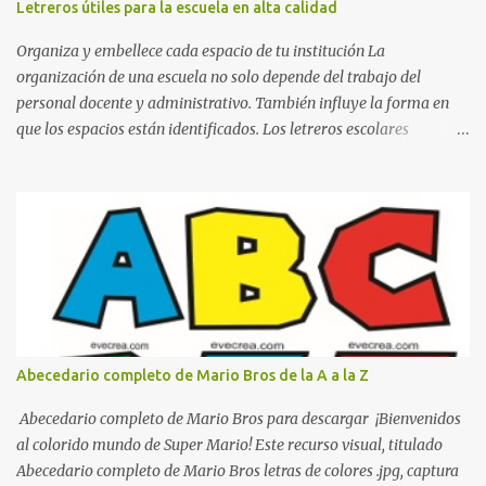
Letreros útiles para la escuela en alta calidad
Organiza y embellece cada espacio de tu institución La
organización de una escuela no solo depende del trabajo del
personal docente y administrativo. También influye la forma en
que los espacios están identificados. Los letreros escolares
cumplen una función práctica al orientar a estudiantes, padres de
familia, docentes y visitantes, pero además aportan un toque
decorativo que hace que la institución luzca más ordenada,
moderna y acogedora. Pensando en esta necesidad, he diseñado
una colección de letreros útiles para la escuela con un estilo
elegante, fácil de leer y listo para imprimir en alta calidad. Su
diseño busca combinar funcionalidad y estética, logrando que
cualquier institución educativa proyecte una imagen más
organizada y profesional. ¿Por qué son importantes los letreros
Abecedario completo de Mario Bros de la A a la Z
escolares? En una escuela conviven diariamente cientos de
personas. Para quienes visitan la institución por primera vez,
Abecedario completo de Mario Bros para descargar ¡Bienvenidos
encontrar la biblioteca, la dirección o un aula específica puede
al colorido mundo de Super Mario! Este recurso visual, titulado
resultar c...
Abecedario completo de Mario Bros letras de colores .jpg, captura