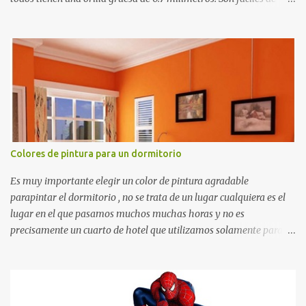
recortar y se pueden utilizar en variedad de cosas como ser
recortes para tareas escolares, para hacer juegos infantiles
matemáticos, para decorar los cumpleaños de los niños, entre
otras cosas.
Colores de pintura para un dormitorio
Es muy importante elegir un color de pintura agradable
parapintar el dormitorio , no se trata de un lugar cualquiera es el
lugar en el que pasamos muchos muchas horas y no es
precisamente un cuarto de hotel que utilizamos solamente para
dormir, se trata de un lugar propio que utilizamos todos los días y
por ende debemos tratar de que éste sea un lugar muy agradable y
cómodo y también para nuestra vista. Te mostramos algunas
sugerencias que pueden brindar la elegancia y estilo que buscas