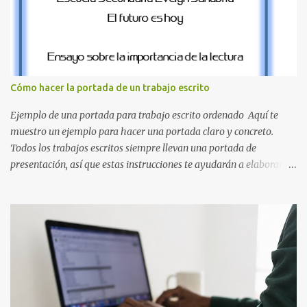
resolución de las siguientes letras: Letras vibrantes : La J y la M en
el clásico rojo de la gorra de Mario. Tonos azules : La K y la Ñ , que
destacan por su diseño limpio y audaz. Colores secundarios : La L y
la Q en amarillo brillante, junto con la N y la P en un verde
inspirado en los niveles de los juegos. Formas icónicas : No te
Cómo hacer la portada de un trabajo escrito
pierdas la letra O , diseñada con ese estilo geométrico tan carac...
Ejemplo de una portada para trabajo escrito ordenado Aquí te
muestro un ejemplo para hacer una portada claro y concreto.
Todos los trabajos escritos siempre llevan una portada de
presentación, así que estas instrucciones te ayudarán a elaborar
una portada con todos los datos que se necesitan para presentar
durante todo tu ciclo escolar. Y si tienes amigos también puedes
compartir el enlace de este artículo para que así como a ti también
ellos se puedan guiar con esta explicación. Los datos esenciales
para una portada para presentar un trabajo escrito a mano o
impreso son los siguientes y en este orden: Nombre de la escuela o
del instituto (Es muy importante este dato) Título del trabajo
(Puede ser: Ensayo sobre la lectura, o Informe de computación)