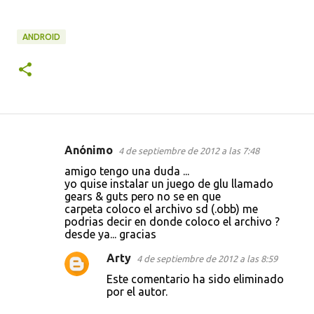
ANDROID
Anónimo
4 de septiembre de 2012 a las 7:48
C
amigo tengo una duda ...
o
yo quise instalar un juego de glu llamado
gears & guts pero no se en que
m
carpeta coloco el archivo sd (.obb) me
e
podrias decir en donde coloco el archivo ?
desde ya... gracias
n
t
Arty
4 de septiembre de 2012 a las 8:59
a
Este comentario ha sido eliminado
por el autor.
r