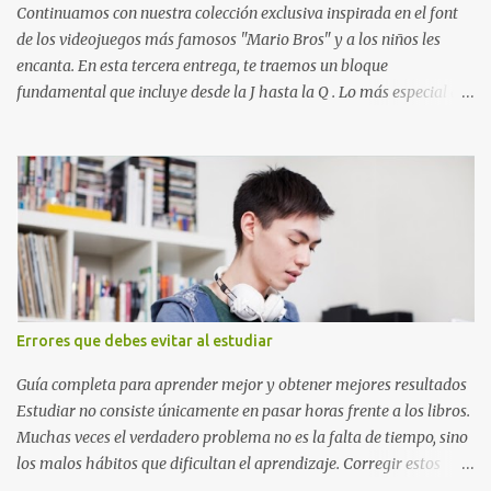
que define a toda la colección. Primera parte del juego de letras
Continuamos con nuestra colección exclusiva inspirada en el font
in...
de los videojuegos más famosos "Mario Bros" y a los niños les
encanta. En esta tercera entrega, te traemos un bloque
fundamental que incluye desde la J hasta la Q . Lo más especial de
este set es que hemos incluido la letra Ñ , esencial para todos
nuestros proyectos en español. Bloque de letras fuente Mario Bros
desde la J hasta la Q ¿Qué incluye este bloque de letras? En esta
sección de evecrea.com , encontrarás imágenes individuales en alta
resolución de las siguientes letras: Letras vibrantes : La J y la M en
el clásico rojo de la gorra de Mario. Tonos azules : La K y la Ñ , que
destacan por su diseño limpio y audaz. Colores secundarios : La L y
la Q en amarillo brillante, junto con la N y la P en un verde
inspirado en los niveles de los juegos. Formas icónicas : No te
Errores que debes evitar al estudiar
pierdas la letra O , diseñada con ese estilo geométrico tan carac...
Guía completa para aprender mejor y obtener mejores resultados
Estudiar no consiste únicamente en pasar horas frente a los libros.
Muchas veces el verdadero problema no es la falta de tiempo, sino
los malos hábitos que dificultan el aprendizaje. Corregir estos
errores puede ayudarte a comprender mejor los temas, recordar la