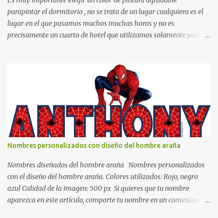
Es muy importante elegir un color de pintura agradable
parapintar el dormitorio , no se trata de un lugar cualquiera es el
lugar en el que pasamos muchos muchas horas y no es
precisamente un cuarto de hotel que utilizamos solamente para
dormir, se trata de un lugar propio que utilizamos todos los días y
por ende debemos tratar de que éste sea un lugar muy agradable y
cómodo y también para nuestra vista. Te mostramos algunas
sugerencias que pueden brindar la elegancia y estilo que buscas
para tu dormitorio. El color naranja es una buena opción para
recibir esa luz y felicidad que todo ser humano necesita. El color
blanco es ideal para lograr el relax total, es un color que va con
todo y además es color bastante limpio que te dará esa sensación
de calidez. Los colores terra son excelentes para usar en el
Nombres personalizados con diseño del hombre araña
dormitorio nos brinda esa sensación de tranquilidad y confort. El
color gris es un color muy relajante y por lo tanto entra en la lista
Nombres diseñados del hombre araña Nombres personalizados
de colo...
con el diseño del hombre araña. Colores utilizados: Rojo, negro
azul Calidad de la imagen: 500 px Si quieres que tu nombre
aparezca en este artículo, comparte tu nombre en un comentario y
con gusto lo diseñamos. Nombres con diseños Spiderman Sonic