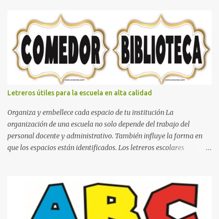
bella Cartel de feliz cumpleaños de héroes en pijamas Ideas para
decorar el dormitorio con pósters Cama con diseño de ring de
boxeo Ideas para decoraciones de fiestas infantiles Cosas bonitas
que se pueden hacer con gomas de coche
Letreros útiles para la escuela en alta calidad
Organiza y embellece cada espacio de tu institución La
organización de una escuela no solo depende del trabajo del
personal docente y administrativo. También influye la forma en
que los espacios están identificados. Los letreros escolares
cumplen una función práctica al orientar a estudiantes, padres de
familia, docentes y visitantes, pero además aportan un toque
decorativo que hace que la institución luzca más ordenada,
moderna y acogedora. Pensando en esta necesidad, he diseñado
una colección de letreros útiles para la escuela con un estilo
elegante, fácil de leer y listo para imprimir en alta calidad. Su