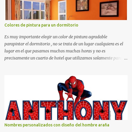
Colores de pintura para un dormitorio
Es muy importante elegir un color de pintura agradable
parapintar el dormitorio , no se trata de un lugar cualquiera es el
lugar en el que pasamos muchos muchas horas y no es
precisamente un cuarto de hotel que utilizamos solamente para
dormir, se trata de un lugar propio que utilizamos todos los días y
por ende debemos tratar de que éste sea un lugar muy agradable y
cómodo y también para nuestra vista. Te mostramos algunas
sugerencias que pueden brindar la elegancia y estilo que buscas
para tu dormitorio. El color naranja es una buena opción para
recibir esa luz y felicidad que todo ser humano necesita. El color
blanco es ideal para lograr el relax total, es un color que va con
todo y además es color bastante limpio que te dará esa sensación
de calidez. Los colores terra son excelentes para usar en el
Nombres personalizados con diseño del hombre araña
dormitorio nos brinda esa sensación de tranquilidad y confort. El