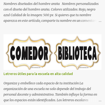
color gris es un color muy relajante y por lo tanto entra en la lista
Nombres diseñados del hombre araña Nombres personalizados
de colo...
con el diseño del hombre araña. Colores utilizados: Rojo, negro
azul Calidad de la imagen: 500 px Si quieres que tu nombre
aparezca en este artículo, comparte tu nombre en un comentario y
con gusto lo diseñamos. Nombres con diseños Spiderman Sonic
bella Cartel de feliz cumpleaños de héroes en pijamas Ideas para
decorar el dormitorio con pósters Cama con diseño de ring de
boxeo Ideas para decoraciones de fiestas infantiles Cosas bonitas
que se pueden hacer con gomas de coche
Letreros útiles para la escuela en alta calidad
Organiza y embellece cada espacio de tu institución La
organización de una escuela no solo depende del trabajo del
personal docente y administrativo. También influye la forma en
que los espacios están identificados. Los letreros escolares