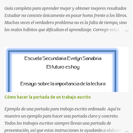
pierdas la letra O , diseñada con ese estilo geométrico tan carac...
Guía completa para aprender mejor y obtener mejores resultados
Estudiar no consiste únicamente en pasar horas frente a los libros.
Muchas veces el verdadero problema no es la falta de tiempo, sino
los malos hábitos que dificultan el aprendizaje. Corregir estos
errores puede ayudarte a comprender mejor los temas, recordar la
información durante más tiempo y sentirte más preparado para
exámenes, tareas y proyectos escolares. En esta guía descubrirás
cuáles son los errores más comunes al estudiar, por qué afectan tu
rendimiento y qué puedes hacer para evitarlos. Si eres estudiante
de primaria, secundaria, bachillerato o universidad, estos consejos
te ayudarán a desarrollar hábitos de estudio mucho más efectivos.
¿Por qué es importante identificar los errores al estudiar? Muchas
personas creen que estudiar durante varias horas garantiza
Cómo hacer la portada de un trabajo escrito
buenos resultados. Sin embargo, la calidad del estudio es mucho
más importante que la cantidad de tiempo invertido. Cuando
Ejemplo de una portada para trabajo escrito ordenado Aquí te
detectas y corrige...
muestro un ejemplo para hacer una portada claro y concreto.
Todos los trabajos escritos siempre llevan una portada de
presentación, así que estas instrucciones te ayudarán a elaborar