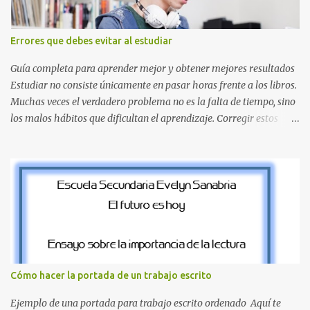
destacan por su diseño limpio y audaz. Colores secundarios : La L y
la Q en amarillo brillante, junto con la N y la P en un verde
inspirado en los niveles de los juegos. Formas icónicas : No te
Errores que debes evitar al estudiar
pierdas la letra O , diseñada con ese estilo geométrico tan carac...
Guía completa para aprender mejor y obtener mejores resultados
Estudiar no consiste únicamente en pasar horas frente a los libros.
Muchas veces el verdadero problema no es la falta de tiempo, sino
los malos hábitos que dificultan el aprendizaje. Corregir estos
errores puede ayudarte a comprender mejor los temas, recordar la
información durante más tiempo y sentirte más preparado para
exámenes, tareas y proyectos escolares. En esta guía descubrirás
cuáles son los errores más comunes al estudiar, por qué afectan tu
rendimiento y qué puedes hacer para evitarlos. Si eres estudiante
de primaria, secundaria, bachillerato o universidad, estos consejos
te ayudarán a desarrollar hábitos de estudio mucho más efectivos.
¿Por qué es importante identificar los errores al estudiar? Muchas
personas creen que estudiar durante varias horas garantiza
Cómo hacer la portada de un trabajo escrito
buenos resultados. Sin embargo, la calidad del estudio es mucho
más importante que la cantidad de tiempo invertido. Cuando
Ejemplo de una portada para trabajo escrito ordenado Aquí te