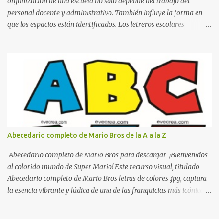
organización de una escuela no solo depende del trabajo del
personal docente y administrativo. También influye la forma en
que los espacios están identificados. Los letreros escolares
cumplen una función práctica al orientar a estudiantes, padres de
familia, docentes y visitantes, pero además aportan un toque
decorativo que hace que la institución luzca más ordenada,
moderna y acogedora. Pensando en esta necesidad, he diseñado
una colección de letreros útiles para la escuela con un estilo
elegante, fácil de leer y listo para imprimir en alta calidad. Su
diseño busca combinar funcionalidad y estética, logrando que
cualquier institución educativa proyecte una imagen más
organizada y profesional. ¿Por qué son importantes los letreros
Abecedario completo de Mario Bros de la A a la Z
escolares? En una escuela conviven diariamente cientos de
personas. Para quienes visitan la institución por primera vez,
Abecedario completo de Mario Bros para descargar ¡Bienvenidos
encontrar la biblioteca, la dirección o un aula específica puede
al colorido mundo de Super Mario! Este recurso visual, titulado
resultar c...
Abecedario completo de Mario Bros letras de colores .jpg, captura
la esencia vibrante y lúdica de una de las franquicias más icónicas
de los videojuegos. Este set de letras está diseñado para
transformar cualquier mensaje en una aventura, utilizando la