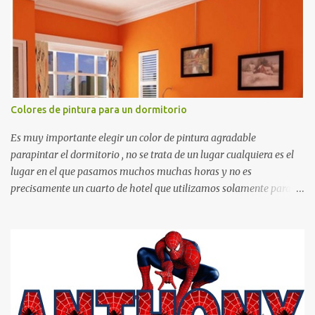
matemáticos, para decorar los cumpleaños de los niños, entre
otras cosas.
Colores de pintura para un dormitorio
Es muy importante elegir un color de pintura agradable
parapintar el dormitorio , no se trata de un lugar cualquiera es el
lugar en el que pasamos muchos muchas horas y no es
precisamente un cuarto de hotel que utilizamos solamente para
dormir, se trata de un lugar propio que utilizamos todos los días y
por ende debemos tratar de que éste sea un lugar muy agradable y
cómodo y también para nuestra vista. Te mostramos algunas
sugerencias que pueden brindar la elegancia y estilo que buscas
para tu dormitorio. El color naranja es una buena opción para
recibir esa luz y felicidad que todo ser humano necesita. El color
blanco es ideal para lograr el relax total, es un color que va con