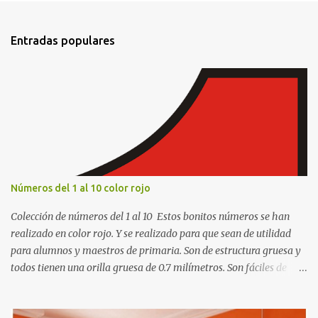
n
t
Entradas populares
a
r
i
o
s
Números del 1 al 10 color rojo
Colección de números del 1 al 10 Estos bonitos números se han
realizado en color rojo. Y se realizado para que sean de utilidad
para alumnos y maestros de primaria. Son de estructura gruesa y
todos tienen una orilla gruesa de 0.7 milímetros. Son fáciles de
recortar y se pueden utilizar en variedad de cosas como ser
recortes para tareas escolares, para hacer juegos infantiles