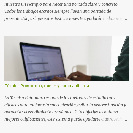
detectas y corrige...
muestro un ejemplo para hacer una portada claro y concreto.
Todos los trabajos escritos siempre llevan una portada de
presentación, así que estas instrucciones te ayudarán a elaborar
una portada con todos los datos que se necesitan para presentar
durante todo tu ciclo escolar. Y si tienes amigos también puedes
compartir el enlace de este artículo para que así como a ti también
ellos se puedan guiar con esta explicación. Los datos esenciales
para una portada para presentar un trabajo escrito a mano o
impreso son los siguientes y en este orden: Nombre de la escuela o
del instituto (Es muy importante este dato) Título del trabajo
(Puede ser: Ensayo sobre la lectura, o Informe de computación)
Nombre completo del alumno que va a presentar dicho trabajo
Técnica Pomodoro; qué es y como aplicarla
escrito La clase, materia ó asignatura Grupo Nombre del maestro
o catedrático Ciudad y fecha...
La Técnica Pomodoro es uno de los métodos de estudio más
eficaces para mejorar la concentración, evitar la procrastinación y
aumentar el rendimiento académico. Si tu objetivo es obtener
mejores calificaciones, este sistema puede ayudarte a aprovechar
cada minuto de estudio sin sentirte agotado. Técnica Pomodoro: