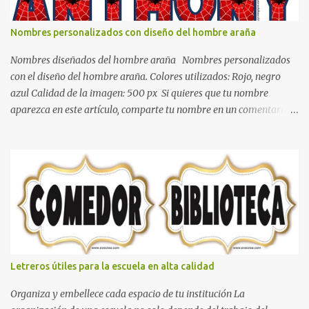
todo y además es color bastante limpio que te dará esa sensación
de calidez. Los colores terra son excelentes para usar en el
Nombres personalizados con diseño del hombre araña
dormitorio nos brinda esa sensación de tranquilidad y confort. El
color gris es un color muy relajante y por lo tanto entra en la lista
Nombres diseñados del hombre araña Nombres personalizados
de colo...
con el diseño del hombre araña. Colores utilizados: Rojo, negro
azul Calidad de la imagen: 500 px Si quieres que tu nombre
aparezca en este artículo, comparte tu nombre en un comentario y
con gusto lo diseñamos. Nombres con diseños Spiderman Sonic
bella Cartel de feliz cumpleaños de héroes en pijamas Ideas para
decorar el dormitorio con pósters Cama con diseño de ring de
boxeo Ideas para decoraciones de fiestas infantiles Cosas bonitas
que se pueden hacer con gomas de coche
Letreros útiles para la escuela en alta calidad
Organiza y embellece cada espacio de tu institución La