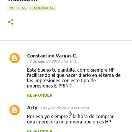
NOTICIAS TECNOLÓGICAS
Constantino Vargas C.
C
2 de julio de 2012 a las 6:41
o
Esta bueno tu plantilla, como siempre HP
facilitando el que hacer diario en el tema de
m
las impresiones con este tipo de
e
impresiones E-PRINT.
n
RESPONDER
t
Arty
3 de julio de 2012 a las 12:14
a
Por eso yo siempre a la hora de comprar
r
una impresora mi primera opción es HP
i
RESPONDER