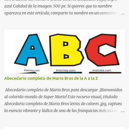
azul Calidad de la imagen: 500 px Si quieres que tu nombre
aparezca en este artículo, comparte tu nombre en un comentario y
con gusto lo diseñamos. Nombres con diseños Spiderman Sonic
bella Cartel de feliz cumpleaños de héroes en pijamas Ideas para
decorar el dormitorio con pósters Cama con diseño de ring de
boxeo Ideas para decoraciones de fiestas infantiles Cosas bonitas
que se pueden hacer con gomas de coche
Abecedario completo de Mario Bros de la A a la Z
Abecedario completo de Mario Bros para descargar ¡Bienvenidos
al colorido mundo de Super Mario! Este recurso visual, titulado
Abecedario completo de Mario Bros letras de colores .jpg, captura
la esencia vibrante y lúdica de una de las franquicias más icónicas
de los videojuegos. Este set de letras está diseñado para
transformar cualquier mensaje en una aventura, utilizando la