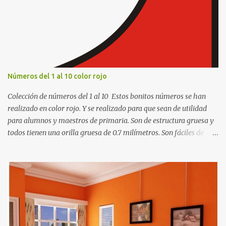
u
n
c
o
m
e
n
t
Números del 1 al 10 color rojo
a
r
Colección de números del 1 al 10 Estos bonitos números se han
i
o
realizado en color rojo. Y se realizado para que sean de utilidad
para alumnos y maestros de primaria. Son de estructura gruesa y
todos tienen una orilla gruesa de 0.7 milímetros. Son fáciles de
recortar y se pueden utilizar en variedad de cosas como ser
recortes para tareas escolares, para hacer juegos infantiles
matemáticos, para decorar los cumpleaños de los niños, entre
otras cosas.