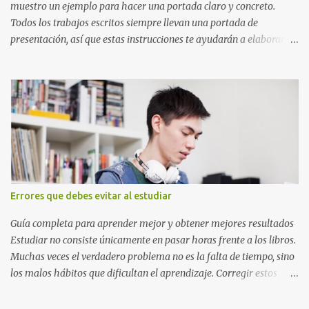
muestro un ejemplo para hacer una portada claro y concreto.
Todos los trabajos escritos siempre llevan una portada de
presentación, así que estas instrucciones te ayudarán a elaborar
una portada con todos los datos que se necesitan para presentar
durante todo tu ciclo escolar. Y si tienes amigos también puedes
compartir el enlace de este artículo para que así como a ti también
ellos se puedan guiar con esta explicación. Los datos esenciales
para una portada para presentar un trabajo escrito a mano o
impreso son los siguientes y en este orden: Nombre de la escuela o
del instituto (Es muy importante este dato) Título del trabajo
(Puede ser: Ensayo sobre la lectura, o Informe de computación)
Nombre completo del alumno que va a presentar dicho trabajo
Errores que debes evitar al estudiar
escrito La clase, materia ó asignatura Grupo Nombre del maestro
o catedrático Ciudad y fecha...
Guía completa para aprender mejor y obtener mejores resultados
Estudiar no consiste únicamente en pasar horas frente a los libros.
Muchas veces el verdadero problema no es la falta de tiempo, sino
los malos hábitos que dificultan el aprendizaje. Corregir estos
errores puede ayudarte a comprender mejor los temas, recordar la
información durante más tiempo y sentirte más preparado para