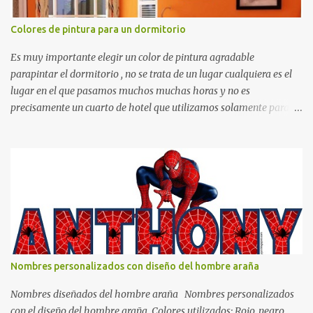
Colores de pintura para un dormitorio
Es muy importante elegir un color de pintura agradable
parapintar el dormitorio , no se trata de un lugar cualquiera es el
lugar en el que pasamos muchos muchas horas y no es
precisamente un cuarto de hotel que utilizamos solamente para
dormir, se trata de un lugar propio que utilizamos todos los días y
por ende debemos tratar de que éste sea un lugar muy agradable y
cómodo y también para nuestra vista. Te mostramos algunas
sugerencias que pueden brindar la elegancia y estilo que buscas
para tu dormitorio. El color naranja es una buena opción para
recibir esa luz y felicidad que todo ser humano necesita. El color
blanco es ideal para lograr el relax total, es un color que va con
todo y además es color bastante limpio que te dará esa sensación
de calidez. Los colores terra son excelentes para usar en el
Nombres personalizados con diseño del hombre araña
dormitorio nos brinda esa sensación de tranquilidad y confort. El
color gris es un color muy relajante y por lo tanto entra en la lista
Nombres diseñados del hombre araña Nombres personalizados
de colo...
con el diseño del hombre araña. Colores utilizados: Rojo, negro