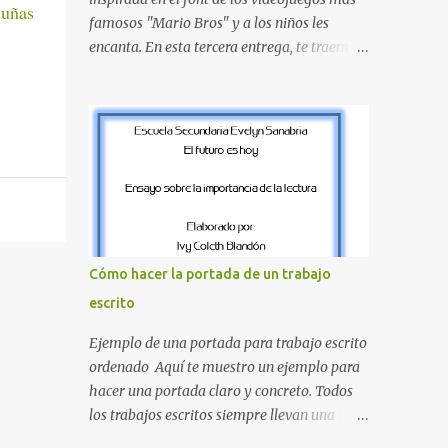
 uñas
proyecte una imagen más organizada y
famosos "Mario Bros" y a los niños les
profesional. ¿Por qué son importantes los
encanta. En esta tercera entrega, te traemos
letreros escolares? En una escuela conviven
un bloque fundamental que incluye desde la
diariamente cientos de personas. Para
J hasta la Q . Lo más especial de este set es
quienes visitan la institución por primera
que hemos incluido la letra Ñ , esencial para
vez, encontrar la biblioteca, la dirección o un
todos nuestros proyectos en español. Bloque
aula específica puede resultar c...
de letras fuente Mario Bros desde la J hasta
la Q ¿Qué incluye este bloque de letras? En
esta sección de evecrea.com , encontrarás
imágenes individuales en alta resolución de
las siguientes letras: Letras vibrantes : La J y
Cómo hacer la portada de un trabajo
la M en el clásico rojo de la gorra de Mario.
escrito
Tonos azules : La K y la Ñ , que destacan por
su diseño limpio y audaz. Colores
Ejemplo de una portada para trabajo escrito
secundarios : La L y la Q en amarillo
ordenado Aquí te muestro un ejemplo para
brillante, junto con la N y la P en un verde
hacer una portada claro y concreto. Todos
inspirado en los niveles de los juegos.
los trabajos escritos siempre llevan una
Formas icónicas : No te pierdas la letra O ,
portada de presentación, así que estas