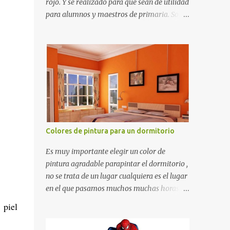
rojo. Y se realizado para que sean de utilidad
para alumnos y maestros de primaria. Son
de estructura gruesa y todos tienen una
orilla gruesa de 0.7 milímetros. Son fáciles
de recortar y se pueden utilizar en variedad
de cosas como ser recortes para tareas
escolares, para hacer juegos infantiles
matemáticos, para decorar los cumpleaños
de los niños, entre otras cosas.
Colores de pintura para un dormitorio
Es muy importante elegir un color de
pintura agradable parapintar el dormitorio ,
no se trata de un lugar cualquiera es el lugar
en el que pasamos muchos muchas horas y
no es precisamente un cuarto de hotel que
 piel
utilizamos solamente para dormir, se trata
de un lugar propio que utilizamos todos los