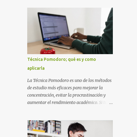
diseñada con ese estilo geométrico tan
instrucciones te ayudarán a elaborar una
carac...
portada con todos los datos que se necesitan
para presentar durante todo tu ciclo escolar.
Y si tienes amigos también puedes
compartir el enlace de este artículo para que
así como a ti también ellos se puedan guiar
con esta explicación. Los datos esenciales
para una portada para presentar un trabajo
Técnica Pomodoro; qué es y como
escrito a mano o impreso son los siguientes
aplicarla
y en este orden: Nombre de la escuela o del
instituto (Es muy importante este dato)
La Técnica Pomodoro es uno de los métodos
Título del trabajo (Puede ser: Ensayo sobre
de estudio más eficaces para mejorar la
la lectura, o Informe de computación)
concentración, evitar la procrastinación y
Nombre completo del alumno que va a
aumentar el rendimiento académico. Si tu
presentar dicho trabajo escrito La clase,
objetivo es obtener mejores calificaciones,
materia ó asignatura Grupo Nombre del
este sistema puede ayudarte a aprovechar
maestro o catedrático Ciudad y fecha...
cada minuto de estudio sin sentirte agotado.
Técnica Pomodoro: qué es, cómo funciona y