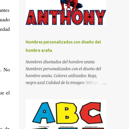
días y por ende debemos tratar de que éste
antes
sea un lugar muy agradable y cómodo y
también para nuestra vista. Te mostramos
cuado
algunas sugerencias que pueden brindar la
edad
elegancia y estilo que buscas para tu
dormitorio. El color naranja es una buena
Nombres personalizados con diseño del
opción para recibir esa luz y felicidad que
hombre araña
todo ser humano necesita. El color blanco es
ideal para lograr el relax total, es un color
Nombres diseñados del hombre araña
que va con todo y además es color bastante
o. No
Nombres personalizados con el diseño del
limpio que te dará esa sensación de calidez.
hombre araña. Colores utilizados: Rojo,
Los colores terra son excelentes para usar en
negro azul Calidad de la imagen: 500 px Si
el dormitorio nos brinda esa sensación de
quieres que tu nombre aparezca en este
ue el
tranquilidad y confort. El color gris es un
artículo, comparte tu nombre en un
color muy relajante y por lo tanto entra en
comentario y con gusto lo diseñamos.
la lista de colo...
Nombres con diseños Spiderman Sonic bella
Cartel de feliz cumpleaños de héroes en
pijamas Ideas para decorar el dormitorio
so de