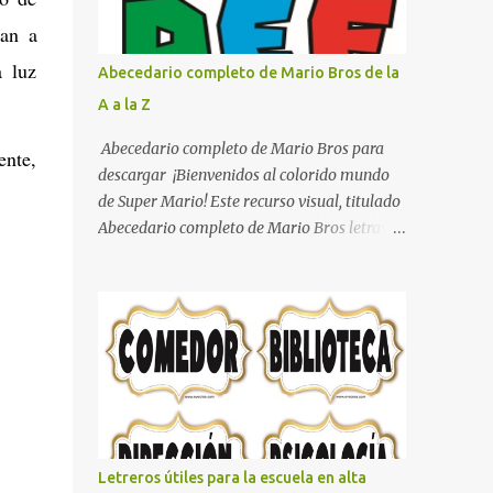
con pósters Cama con diseño de ring de
dan a
boxeo Ideas para decoraciones de fiestas
infantiles Cosas bonitas que se pueden hacer
a luz
Abecedario completo de Mario Bros de la
con gomas de coche
A a la Z
Abecedario completo de Mario Bros para
ente,
descargar ¡Bienvenidos al colorido mundo
de Super Mario! Este recurso visual, titulado
Abecedario completo de Mario Bros letras
de colores .jpg, captura la esencia vibrante y
lúdica de una de las franquicias más icónicas
de los videojuegos. Este set de letras está
diseñado para transformar cualquier
mensaje en una aventura, utilizando la
tipografía clásica y robusta que los fans han
reconocido por décadas. En esta primera
sección, el abecedario nos presenta:
Identidad Visual: Un diseño de bloques con
Letreros útiles para la escuela en alta
bordes negros gruesos que resaltan sobre