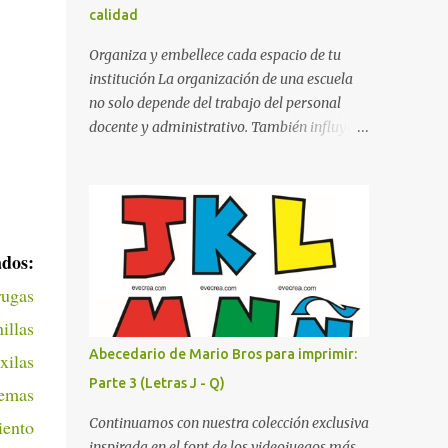
calidad
cualquier fondo. Paleta de Colores: Una
secuencia dinámica que alterna entre el rojo
Organiza y embellece cada espacio de tu
de Mario, el verde de Luigi, y los tonos azul y
institución La organización de una escuela
amarillo clásicos de los elementos del juego.
no solo depende del trabajo del personal
Contenido Actual: La imagen muestra la
docente y administrativo. También influye la
organización desde la letra A hasta la M,
forma en que los espacios están
estableciendo el estilo geométrico y
identificados. Los letreros escolares cumplen
divertido que define a toda la colección.
una función práctica al orientar a
Primera parte del juego de letras in...
estudiantes, padres de familia, docentes y
visitantes, pero además aportan un toque
dos:
decorativo que hace que la institución luzca
rugas
más ordenada, moderna y acogedora.
Pensando en esta necesidad, he diseñado
illas
una colección de letreros útiles para la
Abecedario de Mario Bros para imprimir:
xilas
escuela con un estilo elegante, fácil de leer y
Parte 3 (Letras J - Q)
remas
listo para imprimir en alta calidad. Su diseño
busca combinar funcionalidad y estética,
Continuamos con nuestra colección exclusiva
iento
logrando que cualquier institución educativa
inspirada en el font de los videojuegos más