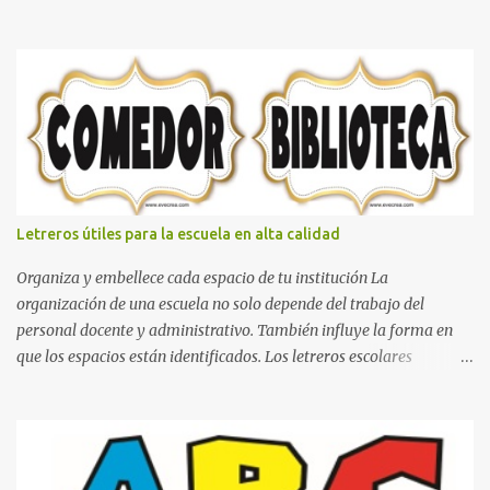
con gusto lo diseñamos. Nombres con diseños Spiderman Sonic
bella Cartel de feliz cumpleaños de héroes en pijamas Ideas para
decorar el dormitorio con pósters Cama con diseño de ring de
boxeo Ideas para decoraciones de fiestas infantiles Cosas bonitas
que se pueden hacer con gomas de coche
Letreros útiles para la escuela en alta calidad
Organiza y embellece cada espacio de tu institución La
organización de una escuela no solo depende del trabajo del
personal docente y administrativo. También influye la forma en
que los espacios están identificados. Los letreros escolares
cumplen una función práctica al orientar a estudiantes, padres de
familia, docentes y visitantes, pero además aportan un toque
decorativo que hace que la institución luzca más ordenada,
moderna y acogedora. Pensando en esta necesidad, he diseñado
una colección de letreros útiles para la escuela con un estilo