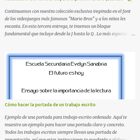
la letra A hasta la M, estableciendo el estilo geométrico y divertido
que define a toda la colección. Primera parte del juego de letras
Continuamos con nuestra colección exclusiva inspirada en el font
in...
de los videojuegos más famosos "Mario Bros" y a los niños les
encanta. En esta tercera entrega, te traemos un bloque
fundamental que incluye desde la J hasta la Q . Lo más especial de
este set es que hemos incluido la letra Ñ , esencial para todos
nuestros proyectos en español. Bloque de letras fuente Mario Bros
desde la J hasta la Q ¿Qué incluye este bloque de letras? En esta
sección de evecrea.com , encontrarás imágenes individuales en alta
resolución de las siguientes letras: Letras vibrantes : La J y la M en
el clásico rojo de la gorra de Mario. Tonos azules : La K y la Ñ , que
destacan por su diseño limpio y audaz. Colores secundarios : La L y
la Q en amarillo brillante, junto con la N y la P en un verde
inspirado en los niveles de los juegos. Formas icónicas : No te
Cómo hacer la portada de un trabajo escrito
pierdas la letra O , diseñada con ese estilo geométrico tan carac...
Ejemplo de una portada para trabajo escrito ordenado Aquí te
muestro un ejemplo para hacer una portada claro y concreto.
Todos los trabajos escritos siempre llevan una portada de
presentación, así que estas instrucciones te ayudarán a elaborar