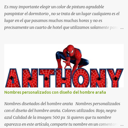
Es muy importante elegir un color de pintura agradable
parapintar el dormitorio , no se trata de un lugar cualquiera es el
lugar en el que pasamos muchos muchas horas y no es
precisamente un cuarto de hotel que utilizamos solamente para
dormir, se trata de un lugar propio que utilizamos todos los días y
por ende debemos tratar de que éste sea un lugar muy agradable y
cómodo y también para nuestra vista. Te mostramos algunas
sugerencias que pueden brindar la elegancia y estilo que buscas
para tu dormitorio. El color naranja es una buena opción para
recibir esa luz y felicidad que todo ser humano necesita. El color
blanco es ideal para lograr el relax total, es un color que va con
todo y además es color bastante limpio que te dará esa sensación
de calidez. Los colores terra son excelentes para usar en el
Nombres personalizados con diseño del hombre araña
dormitorio nos brinda esa sensación de tranquilidad y confort. El
color gris es un color muy relajante y por lo tanto entra en la lista
Nombres diseñados del hombre araña Nombres personalizados
de colo...
con el diseño del hombre araña. Colores utilizados: Rojo, negro
azul Calidad de la imagen: 500 px Si quieres que tu nombre
aparezca en este artículo, comparte tu nombre en un comentario y