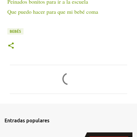
Peinados bonitos para ir a la escuela
Que puedo hacer para que mi bebé coma
BEBÉS
C
o
m
e
n
t
Entradas populares
a
r