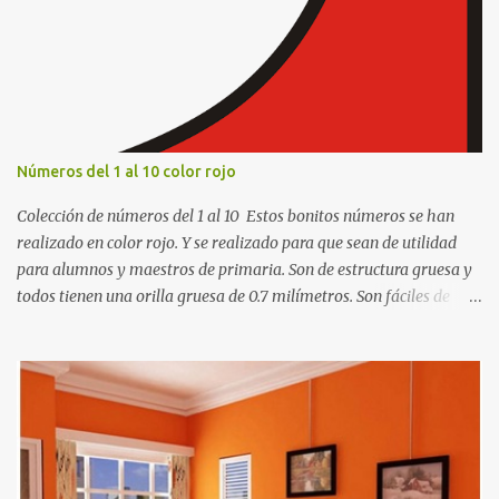
i
o
s
Números del 1 al 10 color rojo
Colección de números del 1 al 10 Estos bonitos números se han
realizado en color rojo. Y se realizado para que sean de utilidad
para alumnos y maestros de primaria. Son de estructura gruesa y
todos tienen una orilla gruesa de 0.7 milímetros. Son fáciles de
recortar y se pueden utilizar en variedad de cosas como ser
recortes para tareas escolares, para hacer juegos infantiles
matemáticos, para decorar los cumpleaños de los niños, entre
otras cosas.