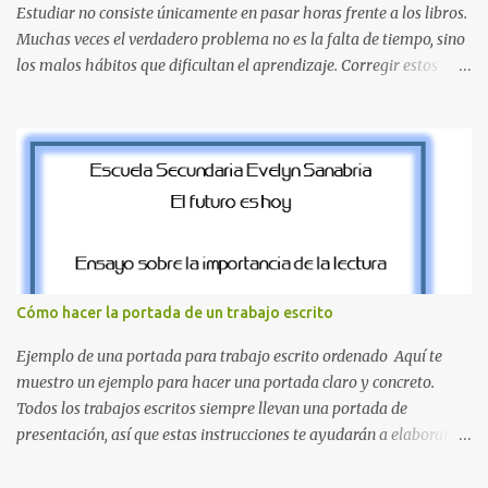
Estudiar no consiste únicamente en pasar horas frente a los libros.
Muchas veces el verdadero problema no es la falta de tiempo, sino
los malos hábitos que dificultan el aprendizaje. Corregir estos
errores puede ayudarte a comprender mejor los temas, recordar la
información durante más tiempo y sentirte más preparado para
exámenes, tareas y proyectos escolares. En esta guía descubrirás
cuáles son los errores más comunes al estudiar, por qué afectan tu
rendimiento y qué puedes hacer para evitarlos. Si eres estudiante
de primaria, secundaria, bachillerato o universidad, estos consejos
te ayudarán a desarrollar hábitos de estudio mucho más efectivos.
¿Por qué es importante identificar los errores al estudiar? Muchas
personas creen que estudiar durante varias horas garantiza
Cómo hacer la portada de un trabajo escrito
buenos resultados. Sin embargo, la calidad del estudio es mucho
más importante que la cantidad de tiempo invertido. Cuando
Ejemplo de una portada para trabajo escrito ordenado Aquí te
detectas y corrige...
muestro un ejemplo para hacer una portada claro y concreto.
Todos los trabajos escritos siempre llevan una portada de
presentación, así que estas instrucciones te ayudarán a elaborar
una portada con todos los datos que se necesitan para presentar
durante todo tu ciclo escolar. Y si tienes amigos también puedes