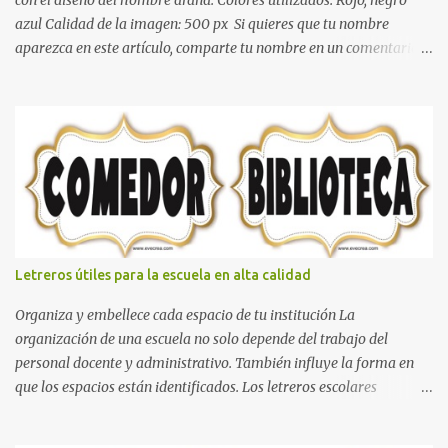
azul Calidad de la imagen: 500 px Si quieres que tu nombre
aparezca en este artículo, comparte tu nombre en un comentario y
con gusto lo diseñamos. Nombres con diseños Spiderman Sonic
bella Cartel de feliz cumpleaños de héroes en pijamas Ideas para
decorar el dormitorio con pósters Cama con diseño de ring de
boxeo Ideas para decoraciones de fiestas infantiles Cosas bonitas
que se pueden hacer con gomas de coche
Letreros útiles para la escuela en alta calidad
Organiza y embellece cada espacio de tu institución La
organización de una escuela no solo depende del trabajo del
personal docente y administrativo. También influye la forma en
que los espacios están identificados. Los letreros escolares
cumplen una función práctica al orientar a estudiantes, padres de
familia, docentes y visitantes, pero además aportan un toque