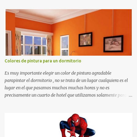
recortes para tareas escolares, para hacer juegos infantiles
matemáticos, para decorar los cumpleaños de los niños, entre
otras cosas.
Colores de pintura para un dormitorio
Es muy importante elegir un color de pintura agradable
parapintar el dormitorio , no se trata de un lugar cualquiera es el
lugar en el que pasamos muchos muchas horas y no es
precisamente un cuarto de hotel que utilizamos solamente para
dormir, se trata de un lugar propio que utilizamos todos los días y
por ende debemos tratar de que éste sea un lugar muy agradable y
cómodo y también para nuestra vista. Te mostramos algunas
sugerencias que pueden brindar la elegancia y estilo que buscas
para tu dormitorio. El color naranja es una buena opción para