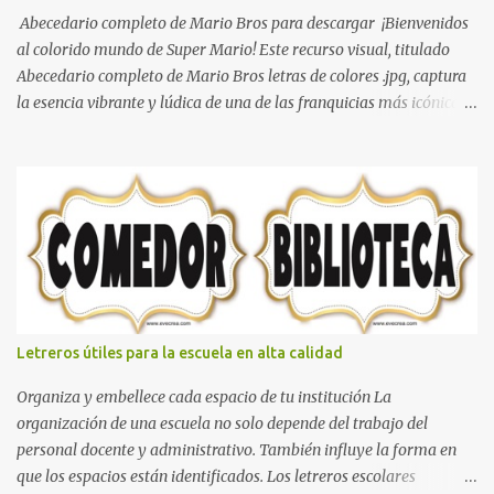
Abecedario completo de Mario Bros para descargar ¡Bienvenidos
al colorido mundo de Super Mario! Este recurso visual, titulado
Abecedario completo de Mario Bros letras de colores .jpg, captura
la esencia vibrante y lúdica de una de las franquicias más icónicas
de los videojuegos. Este set de letras está diseñado para
transformar cualquier mensaje en una aventura, utilizando la
tipografía clásica y robusta que los fans han reconocido por
décadas. En esta primera sección, el abecedario nos presenta:
Identidad Visual: Un diseño de bloques con bordes negros gruesos
que resaltan sobre cualquier fondo. Paleta de Colores: Una
secuencia dinámica que alterna entre el rojo de Mario, el verde de
Luigi, y los tonos azul y amarillo clásicos de los elementos del
juego. Contenido Actual: La imagen muestra la organización desde
Letreros útiles para la escuela en alta calidad
la letra A hasta la M, estableciendo el estilo geométrico y divertido
que define a toda la colección. Primera parte del juego de letras
Organiza y embellece cada espacio de tu institución La
in...
organización de una escuela no solo depende del trabajo del
personal docente y administrativo. También influye la forma en
que los espacios están identificados. Los letreros escolares