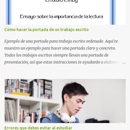
el clásico rojo de la gorra de Mario. Tonos azules : La K y la Ñ , que
destacan por su diseño limpio y audaz. Colores secundarios : La L y
la Q en amarillo brillante, junto con la N y la P en un verde
inspirado en los niveles de los juegos. Formas icónicas : No te
Cómo hacer la portada de un trabajo escrito
pierdas la letra O , diseñada con ese estilo geométrico tan carac...
Ejemplo de una portada para trabajo escrito ordenado Aquí te
muestro un ejemplo para hacer una portada claro y concreto.
Todos los trabajos escritos siempre llevan una portada de
presentación, así que estas instrucciones te ayudarán a elaborar
una portada con todos los datos que se necesitan para presentar
durante todo tu ciclo escolar. Y si tienes amigos también puedes
compartir el enlace de este artículo para que así como a ti también
ellos se puedan guiar con esta explicación. Los datos esenciales
para una portada para presentar un trabajo escrito a mano o
impreso son los siguientes y en este orden: Nombre de la escuela o
del instituto (Es muy importante este dato) Título del trabajo
(Puede ser: Ensayo sobre la lectura, o Informe de computación)
Nombre completo del alumno que va a presentar dicho trabajo
Errores que debes evitar al estudiar