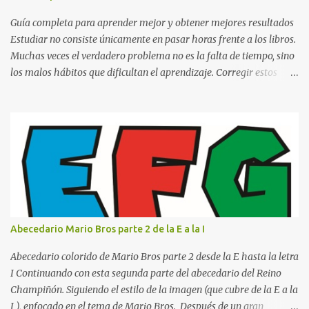
escrito La clase, materia ó asignatura Grupo Nombre del maestro
o catedrático Ciudad y fecha...
Guía completa para aprender mejor y obtener mejores resultados
Estudiar no consiste únicamente en pasar horas frente a los libros.
Muchas veces el verdadero problema no es la falta de tiempo, sino
los malos hábitos que dificultan el aprendizaje. Corregir estos
errores puede ayudarte a comprender mejor los temas, recordar la
información durante más tiempo y sentirte más preparado para
exámenes, tareas y proyectos escolares. En esta guía descubrirás
cuáles son los errores más comunes al estudiar, por qué afectan tu
rendimiento y qué puedes hacer para evitarlos. Si eres estudiante
de primaria, secundaria, bachillerato o universidad, estos consejos
te ayudarán a desarrollar hábitos de estudio mucho más efectivos.
¿Por qué es importante identificar los errores al estudiar? Muchas
personas creen que estudiar durante varias horas garantiza
Abecedario Mario Bros parte 2 de la E a la I
buenos resultados. Sin embargo, la calidad del estudio es mucho
más importante que la cantidad de tiempo invertido. Cuando
Abecedario colorido de Mario Bros parte 2 desde la E hasta la letra
detectas y corrige...
I Continuando con esta segunda parte del abecedario del Reino
Champiñón. Siguiendo el estilo de la imagen (que cubre de la E a la
I ), enfocado en el tema de Mario Bros. Después de un gran