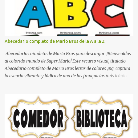
boxeo Ideas para decoraciones de fiestas infantiles Cosas bonitas
que se pueden hacer con gomas de coche
Abecedario completo de Mario Bros de la A a la Z
Abecedario completo de Mario Bros para descargar ¡Bienvenidos
al colorido mundo de Super Mario! Este recurso visual, titulado
Abecedario completo de Mario Bros letras de colores .jpg, captura
la esencia vibrante y lúdica de una de las franquicias más icónicas
de los videojuegos. Este set de letras está diseñado para
transformar cualquier mensaje en una aventura, utilizando la
tipografía clásica y robusta que los fans han reconocido por
décadas. En esta primera sección, el abecedario nos presenta:
Identidad Visual: Un diseño de bloques con bordes negros gruesos
que resaltan sobre cualquier fondo. Paleta de Colores: Una
secuencia dinámica que alterna entre el rojo de Mario, el verde de
Luigi, y los tonos azul y amarillo clásicos de los elementos del