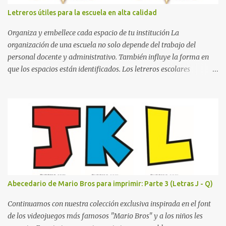
juego. Contenido Actual: La imagen muestra la organización desde
Letreros útiles para la escuela en alta calidad
la letra A hasta la M, estableciendo el estilo geométrico y divertido
que define a toda la colección. Primera parte del juego de letras
Organiza y embellece cada espacio de tu institución La
in...
organización de una escuela no solo depende del trabajo del
personal docente y administrativo. También influye la forma en
que los espacios están identificados. Los letreros escolares
cumplen una función práctica al orientar a estudiantes, padres de
familia, docentes y visitantes, pero además aportan un toque
decorativo que hace que la institución luzca más ordenada,
moderna y acogedora. Pensando en esta necesidad, he diseñado
una colección de letreros útiles para la escuela con un estilo
elegante, fácil de leer y listo para imprimir en alta calidad. Su
diseño busca combinar funcionalidad y estética, logrando que
cualquier institución educativa proyecte una imagen más
organizada y profesional. ¿Por qué son importantes los letreros
Abecedario de Mario Bros para imprimir: Parte 3 (Letras J - Q)
escolares? En una escuela conviven diariamente cientos de
personas. Para quienes visitan la institución por primera vez,
Continuamos con nuestra colección exclusiva inspirada en el font
encontrar la biblioteca, la dirección o un aula específica puede
de los videojuegos más famosos "Mario Bros" y a los niños les