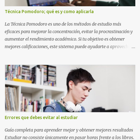
diseño geométrico inspirado en el Reino Champiñón, sino que
también representan elementos clave de la saga: · E de Estrella :
Técnica Pomodoro; qué es y como aplicarla
El ítem que nos da la invencibilidad necesaria para atravesar
cualquier obstáculo. · ...
La Técnica Pomodoro es uno de los métodos de estudio más
eficaces para mejorar la concentración, evitar la procrastinación y
aumentar el rendimiento académico. Si tu objetivo es obtener
mejores calificaciones, este sistema puede ayudarte a aprovechar
cada minuto de estudio sin sentirte agotado. Técnica Pomodoro:
qué es, cómo funciona y cómo usarla para sacar mejores notas La
Técnica Pomodoro es un método de administración del tiempo
creado para mejorar la concentración y la productividad. Consiste
en dividir el estudio en bloques cortos de trabajo intenso,
separados por pequeños descansos que ayudan al cerebro a
recuperarse. A diferencia de estudiar durante horas seguidas, este
sistema aprovecha la capacidad natural del cerebro para
mantener la atención durante periodos limitados, lo que permite
Errores que debes evitar al estudiar
aprender más en menos tiempo y recordar mejor la información.
Si alguna vez has sentido que pasas muchas horas frente a los
Guía completa para aprender mejor y obtener mejores resultados
libros pero aprendes poco, la Técnica Pomodoro puede marcar u...
Estudiar no consiste únicamente en pasar horas frente a los libros.