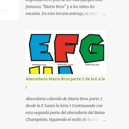
proyecte una imagen más organizada y
famosos "Mario Bros" y a los niños les
profesional. ¿Por qué son importantes los
encanta. En esta tercera entrega, te traemos
letreros escolares? En una escuela conviven
un bloque fundamental que incluye desde la
diariamente cientos de personas. Para
J hasta la Q . Lo más especial de este set es
quienes visitan la institución por primera
que hemos incluido la letra Ñ , esencial para
vez, encontrar la biblioteca, la dirección o un
todos nuestros proyectos en español. Bloque
aula específica puede resultar c...
de letras fuente Mario Bros desde la J hasta
la Q ¿Qué incluye este bloque de letras? En
esta sección de evecrea.com , encontrarás
imágenes individuales en alta resolución de
las siguientes letras: Letras vibrantes : La J y
Abecedario Mario Bros parte 2 de la E a la
la M en el clásico rojo de la gorra de Mario.
I
Tonos azules : La K y la Ñ , que destacan por
su diseño limpio y audaz. Colores
Abecedario colorido de Mario Bros parte 2
secundarios : La L y la Q en amarillo
desde la E hasta la letra I Continuando con
brillante, junto con la N y la P en un verde
esta segunda parte del abecedario del Reino
inspirado en los niveles de los juegos.
Champiñón. Siguiendo el estilo de la imagen
Formas icónicas : No te pierdas la letra O ,
(que cubre de la E a la I ), enfocado en el