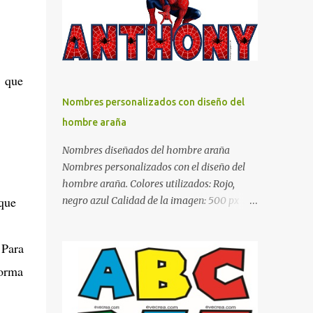
días y por ende debemos tratar de que éste
sea un lugar muy agradable y cómodo y
también para nuestra vista. Te mostramos
algunas sugerencias que pueden brindar la
elegancia y estilo que buscas para tu
s que
dormitorio. El color naranja es una buena
Nombres personalizados con diseño del
opción para recibir esa luz y felicidad que
hombre araña
todo ser humano necesita. El color blanco es
ideal para lograr el relax total, es un color
Nombres diseñados del hombre araña
que va con todo y además es color bastante
Nombres personalizados con el diseño del
limpio que te dará esa sensación de calidez.
hombre araña. Colores utilizados: Rojo,
Los colores terra son excelentes para usar en
que
negro azul Calidad de la imagen: 500 px Si
el dormitorio nos brinda esa sensación de
quieres que tu nombre aparezca en este
tranquilidad y confort. El color gris es un
artículo, comparte tu nombre en un
color muy relajante y por lo tanto entra en
 Para
comentario y con gusto lo diseñamos.
la lista de colo...
Nombres con diseños Spiderman Sonic bella
forma
Cartel de feliz cumpleaños de héroes en
pijamas Ideas para decorar el dormitorio