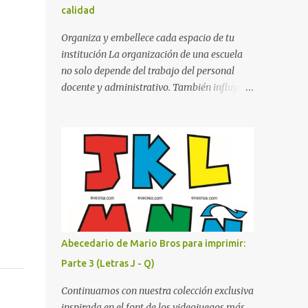
calidad
cualquier fondo. Paleta de Colores: Una
secuencia dinámica que alterna entre el rojo
Organiza y embellece cada espacio de tu
de Mario, el verde de Luigi, y los tonos azul y
institución La organización de una escuela
amarillo clásicos de los elementos del juego.
no solo depende del trabajo del personal
Contenido Actual: La imagen muestra la
docente y administrativo. También influye la
organización desde la letra A hasta la M,
forma en que los espacios están
estableciendo el estilo geométrico y
identificados. Los letreros escolares cumplen
divertido que define a toda la colección.
una función práctica al orientar a
Primera parte del juego de letras in...
estudiantes, padres de familia, docentes y
visitantes, pero además aportan un toque
decorativo que hace que la institución luzca
más ordenada, moderna y acogedora.
Pensando en esta necesidad, he diseñado
una colección de letreros útiles para la
Abecedario de Mario Bros para imprimir:
escuela con un estilo elegante, fácil de leer y
Parte 3 (Letras J - Q)
listo para imprimir en alta calidad. Su diseño
busca combinar funcionalidad y estética,
Continuamos con nuestra colección exclusiva
logrando que cualquier institución educativa
inspirada en el font de los videojuegos más