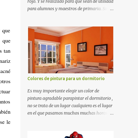
rojo. Y se realizado para que sean de utilidad
para alumnos y maestros de primaria. Son
de estructura gruesa y todos tienen una
orilla gruesa de 0.7 milímetros. Son fáciles
y que
de recortar y se pueden utilizar en variedad
de cosas como ser recortes para tareas
y que
escolares, para hacer juegos infantiles
s tan
matemáticos, para decorar los cumpleaños
nariz
de los niños, entre otras cosas.
 acné
Colores de pintura para un dormitorio
otros
ctuar
Es muy importante elegir un color de
pintura agradable parapintar el dormitorio ,
untos
no se trata de un lugar cualquiera es el lugar
mbién
en el que pasamos muchos muchas horas y
no es precisamente un cuarto de hotel que
se le
utilizamos solamente para dormir, se trata
de un lugar propio que utilizamos todos los