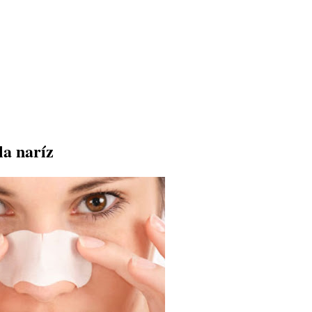
la naríz