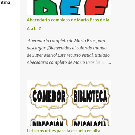
ntina
con pósters Cama con diseño de ring de
boxeo Ideas para decoraciones de fiestas
infantiles Cosas bonitas que se pueden hacer
Abecedario completo de Mario Bros de la
con gomas de coche
A a la Z
Abecedario completo de Mario Bros para
descargar ¡Bienvenidos al colorido mundo
de Super Mario! Este recurso visual, titulado
Abecedario completo de Mario Bros letras
de colores .jpg, captura la esencia vibrante y
lúdica de una de las franquicias más icónicas
de los videojuegos. Este set de letras está
diseñado para transformar cualquier
mensaje en una aventura, utilizando la
tipografía clásica y robusta que los fans han
reconocido por décadas. En esta primera
sección, el abecedario nos presenta:
Identidad Visual: Un diseño de bloques con
Letreros útiles para la escuela en alta
bordes negros gruesos que resaltan sobre