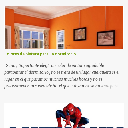
recortes para tareas escolares, para hacer juegos infantiles
matemáticos, para decorar los cumpleaños de los niños, entre
otras cosas.
Colores de pintura para un dormitorio
Es muy importante elegir un color de pintura agradable
parapintar el dormitorio , no se trata de un lugar cualquiera es el
lugar en el que pasamos muchos muchas horas y no es
precisamente un cuarto de hotel que utilizamos solamente para
dormir, se trata de un lugar propio que utilizamos todos los días y
por ende debemos tratar de que éste sea un lugar muy agradable y
cómodo y también para nuestra vista. Te mostramos algunas
sugerencias que pueden brindar la elegancia y estilo que buscas
para tu dormitorio. El color naranja es una buena opción para
recibir esa luz y felicidad que todo ser humano necesita. El color