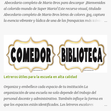
Abecedario completo de Mario Bros para descargar ¡Bienvenidos
al colorido mundo de Super Mario! Este recurso visual, titulado
Abecedario completo de Mario Bros letras de colores .jpg, captura
la esencia vibrante y lúdica de una de las franquicias más icónicas
de los videojuegos. Este set de letras está diseñado para
transformar cualquier mensaje en una aventura, utilizando la
tipografía clásica y robusta que los fans han reconocido por
décadas. En esta primera sección, el abecedario nos presenta:
Identidad Visual: Un diseño de bloques con bordes negros gruesos
que resaltan sobre cualquier fondo. Paleta de Colores: Una
secuencia dinámica que alterna entre el rojo de Mario, el verde de
Luigi, y los tonos azul y amarillo clásicos de los elementos del
juego. Contenido Actual: La imagen muestra la organización desde
Letreros útiles para la escuela en alta calidad
la letra A hasta la M, estableciendo el estilo geométrico y divertido
que define a toda la colección. Primera parte del juego de letras
Organiza y embellece cada espacio de tu institución La
in...
organización de una escuela no solo depende del trabajo del
personal docente y administrativo. También influye la forma en
que los espacios están identificados. Los letreros escolares
cumplen una función práctica al orientar a estudiantes, padres de