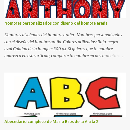
blanco es ideal para lograr el relax total, es un color que va con
todo y además es color bastante limpio que te dará esa sensación
de calidez. Los colores terra son excelentes para usar en el
Nombres personalizados con diseño del hombre araña
dormitorio nos brinda esa sensación de tranquilidad y confort. El
color gris es un color muy relajante y por lo tanto entra en la lista
Nombres diseñados del hombre araña Nombres personalizados
de colo...
con el diseño del hombre araña. Colores utilizados: Rojo, negro
azul Calidad de la imagen: 500 px Si quieres que tu nombre
aparezca en este artículo, comparte tu nombre en un comentario y
con gusto lo diseñamos. Nombres con diseños Spiderman Sonic
bella Cartel de feliz cumpleaños de héroes en pijamas Ideas para
decorar el dormitorio con pósters Cama con diseño de ring de
boxeo Ideas para decoraciones de fiestas infantiles Cosas bonitas
que se pueden hacer con gomas de coche
Abecedario completo de Mario Bros de la A a la Z