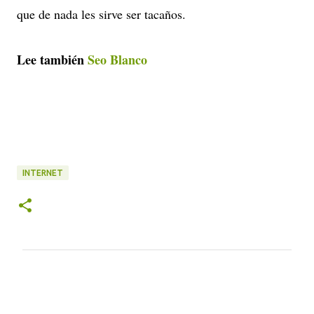
que de nada les sirve ser tacaños.
Lee también
Seo Blanco
INTERNET
C
o
m