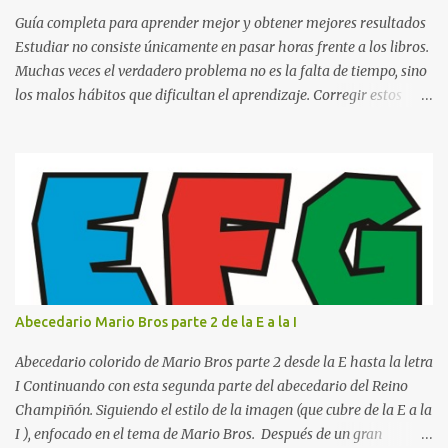
o catedrático Ciudad y fecha...
Guía completa para aprender mejor y obtener mejores resultados
Estudiar no consiste únicamente en pasar horas frente a los libros.
Muchas veces el verdadero problema no es la falta de tiempo, sino
los malos hábitos que dificultan el aprendizaje. Corregir estos
errores puede ayudarte a comprender mejor los temas, recordar la
información durante más tiempo y sentirte más preparado para
exámenes, tareas y proyectos escolares. En esta guía descubrirás
cuáles son los errores más comunes al estudiar, por qué afectan tu
rendimiento y qué puedes hacer para evitarlos. Si eres estudiante
de primaria, secundaria, bachillerato o universidad, estos consejos
te ayudarán a desarrollar hábitos de estudio mucho más efectivos.
¿Por qué es importante identificar los errores al estudiar? Muchas
personas creen que estudiar durante varias horas garantiza
Abecedario Mario Bros parte 2 de la E a la I
buenos resultados. Sin embargo, la calidad del estudio es mucho
más importante que la cantidad de tiempo invertido. Cuando
Abecedario colorido de Mario Bros parte 2 desde la E hasta la letra
detectas y corrige...
I Continuando con esta segunda parte del abecedario del Reino
Champiñón. Siguiendo el estilo de la imagen (que cubre de la E a la
I ), enfocado en el tema de Mario Bros. Después de un gran