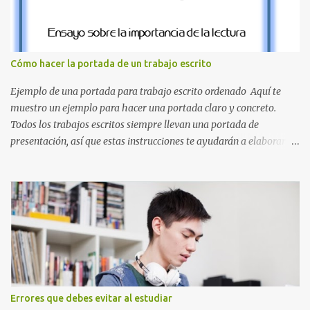
el clásico rojo de la gorra de Mario. Tonos azules : La K y la Ñ , que
destacan por su diseño limpio y audaz. Colores secundarios : La L y
la Q en amarillo brillante, junto con la N y la P en un verde
inspirado en los niveles de los juegos. Formas icónicas : No te
Cómo hacer la portada de un trabajo escrito
pierdas la letra O , diseñada con ese estilo geométrico tan carac...
Ejemplo de una portada para trabajo escrito ordenado Aquí te
muestro un ejemplo para hacer una portada claro y concreto.
Todos los trabajos escritos siempre llevan una portada de
presentación, así que estas instrucciones te ayudarán a elaborar
una portada con todos los datos que se necesitan para presentar
durante todo tu ciclo escolar. Y si tienes amigos también puedes
compartir el enlace de este artículo para que así como a ti también
ellos se puedan guiar con esta explicación. Los datos esenciales
para una portada para presentar un trabajo escrito a mano o
impreso son los siguientes y en este orden: Nombre de la escuela o
del instituto (Es muy importante este dato) Título del trabajo
(Puede ser: Ensayo sobre la lectura, o Informe de computación)
Nombre completo del alumno que va a presentar dicho trabajo
Errores que debes evitar al estudiar
escrito La clase, materia ó asignatura Grupo Nombre del maestro