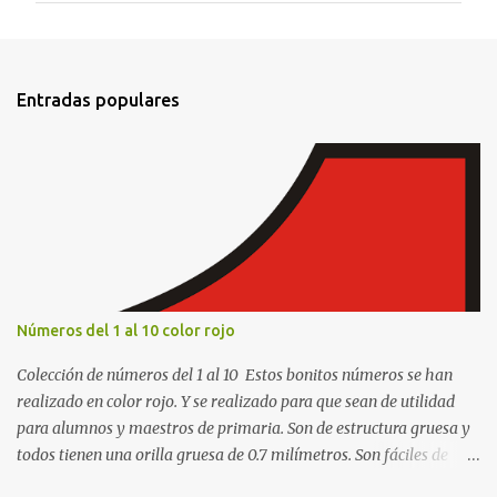
e
n
t
Entradas populares
a
r
i
o
s
Números del 1 al 10 color rojo
Colección de números del 1 al 10 Estos bonitos números se han
realizado en color rojo. Y se realizado para que sean de utilidad
para alumnos y maestros de primaria. Son de estructura gruesa y
todos tienen una orilla gruesa de 0.7 milímetros. Son fáciles de
recortar y se pueden utilizar en variedad de cosas como ser