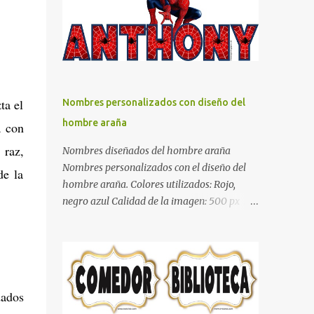
días y por ende debemos tratar de que éste
sea un lugar muy agradable y cómodo y
también para nuestra vista. Te mostramos
algunas sugerencias que pueden brindar la
elegancia y estilo que buscas para tu
dormitorio. El color naranja es una buena
ta el
Nombres personalizados con diseño del
opción para recibir esa luz y felicidad que
hombre araña
a con
todo ser humano necesita. El color blanco es
ideal para lograr el relax total, es un color
 raz,
Nombres diseñados del hombre araña
que va con todo y además es color bastante
Nombres personalizados con el diseño del
de la
limpio que te dará esa sensación de calidez.
hombre araña. Colores utilizados: Rojo,
Los colores terra son excelentes para usar en
negro azul Calidad de la imagen: 500 px Si
el dormitorio nos brinda esa sensación de
quieres que tu nombre aparezca en este
tranquilidad y confort. El color gris es un
artículo, comparte tu nombre en un
color muy relajante y por lo tanto entra en
comentario y con gusto lo diseñamos.
la lista de colo...
Nombres con diseños Spiderman Sonic bella
Cartel de feliz cumpleaños de héroes en
dados
pijamas Ideas para decorar el dormitorio