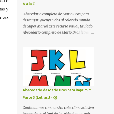
ndo o
A a la Z
listo para imprimir en alta calidad. Su diseño
tas y
busca combinar funcionalidad y estética,
Abecedario completo de Mario Bros para
a vez
logrando que cualquier institución educativa
descargar ¡Bienvenidos al colorido mundo
proyecte una imagen más organizada y
de Super Mario! Este recurso visual, titulado
profesional. ¿Por qué son importantes los
Abecedario completo de Mario Bros letras
letreros escolares? En una escuela conviven
de colores .jpg, captura la esencia vibrante y
diariamente cientos de personas. Para
lúdica de una de las franquicias más icónicas
quienes visitan la institución por primera
de los videojuegos. Este set de letras está
vez, encontrar la biblioteca, la dirección o un
diseñado para transformar cualquier
aula específica puede resultar c...
mensaje en una aventura, utilizando la
tipografía clásica y robusta que los fans han
reconocido por décadas. En esta primera
sección, el abecedario nos presenta:
Identidad Visual: Un diseño de bloques con
Abecedario de Mario Bros para imprimir:
bordes negros gruesos que resaltan sobre
Parte 3 (Letras J - Q)
cualquier fondo. Paleta de Colores: Una
secuencia dinámica que alterna entre el rojo
Continuamos con nuestra colección exclusiva
de Mario, el verde de Luigi, y los tonos azul y
inspirada en el font de los videojuegos más