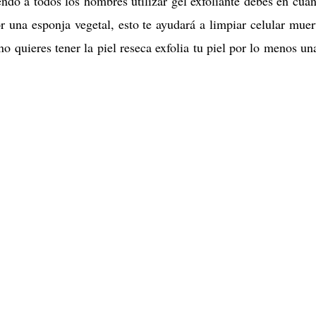
ndo a todos los hombres utilizar gel exfoliante debes en cua
r una esponja vegetal, esto te ayudará a limpiar celular muer
 no quieres tener la piel reseca exfolia tu piel por lo menos un