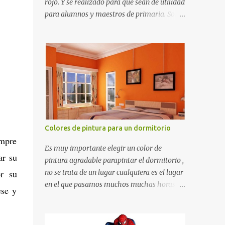
rojo. Y se realizado para que sean de utilidad
para alumnos y maestros de primaria. Son
de estructura gruesa y todos tienen una
orilla gruesa de 0.7 milímetros. Son fáciles
de recortar y se pueden utilizar en variedad
de cosas como ser recortes para tareas
escolares, para hacer juegos infantiles
matemáticos, para decorar los cumpleaños
de los niños, entre otras cosas.
Colores de pintura para un dormitorio
empre
Es muy importante elegir un color de
ar su
pintura agradable parapintar el dormitorio ,
r su
no se trata de un lugar cualquiera es el lugar
en el que pasamos muchos muchas horas y
ese y
no es precisamente un cuarto de hotel que
utilizamos solamente para dormir, se trata
de un lugar propio que utilizamos todos los