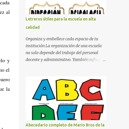
 cada
con pósters Cama con diseño de ring de
boxeo Ideas para decoraciones de fiestas
ez al
infantiles Cosas bonitas que se pueden hacer
Letreros útiles para la escuela en alta
con gomas de coche
calidad
Organiza y embellece cada espacio de tu
institución La organización de una escuela
no solo depende del trabajo del personal
elo y
docente y administrativo. También influye la
forma en que los espacios están
mo el
identificados. Los letreros escolares cumplen
cuero
una función práctica al orientar a
estudiantes, padres de familia, docentes y
ue la
visitantes, pero además aportan un toque
decorativo que hace que la institución luzca
más ordenada, moderna y acogedora.
Pensando en esta necesidad, he diseñado
una colección de letreros útiles para la
Abecedario completo de Mario Bros de la
escuela con un estilo elegante, fácil de leer y