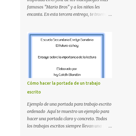
amarillo clásicos de los elementos del juego.
famosos "Mario Bros" y a los niños les
Contenido Actual: La imagen muestra la
encanta. En esta tercera entrega, te traemos
organización desde la letra A hasta la M,
un bloque fundamental que incluye desde la
estableciendo el estilo geométrico y
J hasta la Q . Lo más especial de este set es
divertido que define a toda la colección.
que hemos incluido la letra Ñ , esencial para
Primera parte del juego de letras in...
todos nuestros proyectos en español. Bloque
de letras fuente Mario Bros desde la J hasta
la Q ¿Qué incluye este bloque de letras? En
esta sección de evecrea.com , encontrarás
imágenes individuales en alta resolución de
las siguientes letras: Letras vibrantes : La J y
Cómo hacer la portada de un trabajo
la M en el clásico rojo de la gorra de Mario.
escrito
Tonos azules : La K y la Ñ , que destacan por
su diseño limpio y audaz. Colores
Ejemplo de una portada para trabajo escrito
secundarios : La L y la Q en amarillo
ordenado Aquí te muestro un ejemplo para
brillante, junto con la N y la P en un verde
hacer una portada claro y concreto. Todos
inspirado en los niveles de los juegos.
los trabajos escritos siempre llevan una
Formas icónicas : No te pierdas la letra O ,
portada de presentación, así que estas