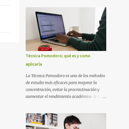
diseñada con ese estilo geométrico tan
instrucciones te ayudarán a elaborar una
carac...
portada con todos los datos que se necesitan
para presentar durante todo tu ciclo escolar.
Y si tienes amigos también puedes
compartir el enlace de este artículo para que
así como a ti también ellos se puedan guiar
con esta explicación. Los datos esenciales
para una portada para presentar un trabajo
Técnica Pomodoro; qué es y como
escrito a mano o impreso son los siguientes
aplicarla
y en este orden: Nombre de la escuela o del
instituto (Es muy importante este dato)
La Técnica Pomodoro es uno de los métodos
Título del trabajo (Puede ser: Ensayo sobre
de estudio más eficaces para mejorar la
la lectura, o Informe de computación)
concentración, evitar la procrastinación y
Nombre completo del alumno que va a
aumentar el rendimiento académico. Si tu
presentar dicho trabajo escrito La clase,
objetivo es obtener mejores calificaciones,
materia ó asignatura Grupo Nombre del
este sistema puede ayudarte a aprovechar
maestro o catedrático Ciudad y fecha...
cada minuto de estudio sin sentirte agotado.
Técnica Pomodoro: qué es, cómo funciona y