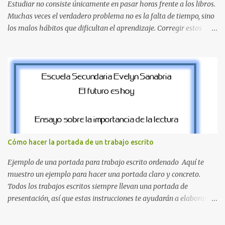
Estudiar no consiste únicamente en pasar horas frente a los libros.
Muchas veces el verdadero problema no es la falta de tiempo, sino
los malos hábitos que dificultan el aprendizaje. Corregir estos
errores puede ayudarte a comprender mejor los temas, recordar la
información durante más tiempo y sentirte más preparado para
exámenes, tareas y proyectos escolares. En esta guía descubrirás
cuáles son los errores más comunes al estudiar, por qué afectan tu
rendimiento y qué puedes hacer para evitarlos. Si eres estudiante
de primaria, secundaria, bachillerato o universidad, estos consejos
te ayudarán a desarrollar hábitos de estudio mucho más efectivos.
¿Por qué es importante identificar los errores al estudiar? Muchas
personas creen que estudiar durante varias horas garantiza
Cómo hacer la portada de un trabajo escrito
buenos resultados. Sin embargo, la calidad del estudio es mucho
más importante que la cantidad de tiempo invertido. Cuando
Ejemplo de una portada para trabajo escrito ordenado Aquí te
detectas y corrige...
muestro un ejemplo para hacer una portada claro y concreto.
Todos los trabajos escritos siempre llevan una portada de
presentación, así que estas instrucciones te ayudarán a elaborar
una portada con todos los datos que se necesitan para presentar
durante todo tu ciclo escolar. Y si tienes amigos también puedes