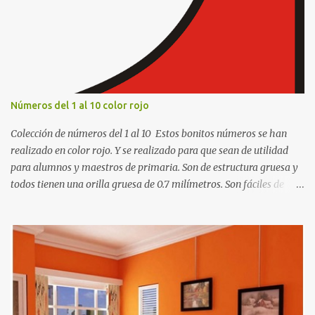
i
o
s
Números del 1 al 10 color rojo
Colección de números del 1 al 10 Estos bonitos números se han
realizado en color rojo. Y se realizado para que sean de utilidad
para alumnos y maestros de primaria. Son de estructura gruesa y
todos tienen una orilla gruesa de 0.7 milímetros. Son fáciles de
recortar y se pueden utilizar en variedad de cosas como ser
recortes para tareas escolares, para hacer juegos infantiles
matemáticos, para decorar los cumpleaños de los niños, entre
otras cosas.