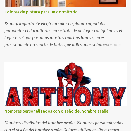
Colores de pintura para un dormitorio
Es muy importante elegir un color de pintura agradable
parapintar el dormitorio , no se trata de un lugar cualquiera es el
lugar en el que pasamos muchos muchas horas y no es
precisamente un cuarto de hotel que utilizamos solamente para
dormir, se trata de un lugar propio que utilizamos todos los días y
por ende debemos tratar de que éste sea un lugar muy agradable y
cómodo y también para nuestra vista. Te mostramos algunas
sugerencias que pueden brindar la elegancia y estilo que buscas
para tu dormitorio. El color naranja es una buena opción para
recibir esa luz y felicidad que todo ser humano necesita. El color
blanco es ideal para lograr el relax total, es un color que va con
todo y además es color bastante limpio que te dará esa sensación
de calidez. Los colores terra son excelentes para usar en el
Nombres personalizados con diseño del hombre araña
dormitorio nos brinda esa sensación de tranquilidad y confort. El
color gris es un color muy relajante y por lo tanto entra en la lista
Nombres diseñados del hombre araña Nombres personalizados
de colo...
con el diseño del hombre araña. Colores utilizados: Rojo, negro