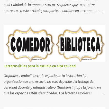
azul Calidad de la imagen: 500 px Si quieres que tu nombre
aparezca en este artículo, comparte tu nombre en un comentario y
con gusto lo diseñamos. Nombres con diseños Spiderman Sonic
bella Cartel de feliz cumpleaños de héroes en pijamas Ideas para
decorar el dormitorio con pósters Cama con diseño de ring de
boxeo Ideas para decoraciones de fiestas infantiles Cosas bonitas
que se pueden hacer con gomas de coche
Letreros útiles para la escuela en alta calidad
Organiza y embellece cada espacio de tu institución La
organización de una escuela no solo depende del trabajo del
personal docente y administrativo. También influye la forma en
que los espacios están identificados. Los letreros escolares
cumplen una función práctica al orientar a estudiantes, padres de
familia, docentes y visitantes, pero además aportan un toque