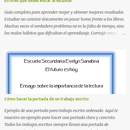
Errores que debes evitar al estudiar
pierdas la letra O , diseñada con ese estilo geométrico tan carac...
Guía completa para aprender mejor y obtener mejores resultados
Estudiar no consiste únicamente en pasar horas frente a los libros.
Muchas veces el verdadero problema no es la falta de tiempo, sino
los malos hábitos que dificultan el aprendizaje. Corregir estos
errores puede ayudarte a comprender mejor los temas, recordar la
información durante más tiempo y sentirte más preparado para
exámenes, tareas y proyectos escolares. En esta guía descubrirás
cuáles son los errores más comunes al estudiar, por qué afectan tu
rendimiento y qué puedes hacer para evitarlos. Si eres estudiante
de primaria, secundaria, bachillerato o universidad, estos consejos
te ayudarán a desarrollar hábitos de estudio mucho más efectivos.
¿Por qué es importante identificar los errores al estudiar? Muchas
personas creen que estudiar durante varias horas garantiza
Cómo hacer la portada de un trabajo escrito
buenos resultados. Sin embargo, la calidad del estudio es mucho
más importante que la cantidad de tiempo invertido. Cuando
Ejemplo de una portada para trabajo escrito ordenado Aquí te
detectas y corrige...
muestro un ejemplo para hacer una portada claro y concreto.
Todos los trabajos escritos siempre llevan una portada de