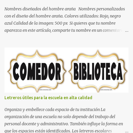
dormitorio nos brinda esa sensación de tranquilidad y confort. El
color gris es un color muy relajante y por lo tanto entra en la lista
Nombres diseñados del hombre araña Nombres personalizados
de colo...
con el diseño del hombre araña. Colores utilizados: Rojo, negro
azul Calidad de la imagen: 500 px Si quieres que tu nombre
aparezca en este artículo, comparte tu nombre en un comentario y
con gusto lo diseñamos. Nombres con diseños Spiderman Sonic
bella Cartel de feliz cumpleaños de héroes en pijamas Ideas para
decorar el dormitorio con pósters Cama con diseño de ring de
boxeo Ideas para decoraciones de fiestas infantiles Cosas bonitas
que se pueden hacer con gomas de coche
Letreros útiles para la escuela en alta calidad
Organiza y embellece cada espacio de tu institución La
organización de una escuela no solo depende del trabajo del
personal docente y administrativo. También influye la forma en
que los espacios están identificados. Los letreros escolares