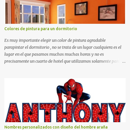
Colores de pintura para un dormitorio
Es muy importante elegir un color de pintura agradable
parapintar el dormitorio , no se trata de un lugar cualquiera es el
lugar en el que pasamos muchos muchas horas y no es
precisamente un cuarto de hotel que utilizamos solamente para
dormir, se trata de un lugar propio que utilizamos todos los días y
por ende debemos tratar de que éste sea un lugar muy agradable y
cómodo y también para nuestra vista. Te mostramos algunas
sugerencias que pueden brindar la elegancia y estilo que buscas
para tu dormitorio. El color naranja es una buena opción para
recibir esa luz y felicidad que todo ser humano necesita. El color
blanco es ideal para lograr el relax total, es un color que va con
todo y además es color bastante limpio que te dará esa sensación
de calidez. Los colores terra son excelentes para usar en el
Nombres personalizados con diseño del hombre araña