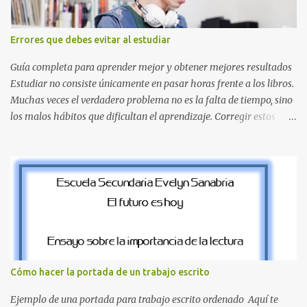
la Q en amarillo brillante, junto con la N y la P en un verde
inspirado en los niveles de los juegos. Formas icónicas : No te
Errores que debes evitar al estudiar
pierdas la letra O , diseñada con ese estilo geométrico tan carac...
Guía completa para aprender mejor y obtener mejores resultados
Estudiar no consiste únicamente en pasar horas frente a los libros.
Muchas veces el verdadero problema no es la falta de tiempo, sino
los malos hábitos que dificultan el aprendizaje. Corregir estos
errores puede ayudarte a comprender mejor los temas, recordar la
información durante más tiempo y sentirte más preparado para
exámenes, tareas y proyectos escolares. En esta guía descubrirás
cuáles son los errores más comunes al estudiar, por qué afectan tu
rendimiento y qué puedes hacer para evitarlos. Si eres estudiante
de primaria, secundaria, bachillerato o universidad, estos consejos
te ayudarán a desarrollar hábitos de estudio mucho más efectivos.
¿Por qué es importante identificar los errores al estudiar? Muchas
personas creen que estudiar durante varias horas garantiza
Cómo hacer la portada de un trabajo escrito
buenos resultados. Sin embargo, la calidad del estudio es mucho
más importante que la cantidad de tiempo invertido. Cuando
Ejemplo de una portada para trabajo escrito ordenado Aquí te