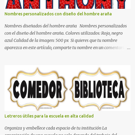
todo y además es color bastante limpio que te dará esa sensación
de calidez. Los colores terra son excelentes para usar en el
Nombres personalizados con diseño del hombre araña
dormitorio nos brinda esa sensación de tranquilidad y confort. El
color gris es un color muy relajante y por lo tanto entra en la lista
Nombres diseñados del hombre araña Nombres personalizados
de colo...
con el diseño del hombre araña. Colores utilizados: Rojo, negro
azul Calidad de la imagen: 500 px Si quieres que tu nombre
aparezca en este artículo, comparte tu nombre en un comentario y
con gusto lo diseñamos. Nombres con diseños Spiderman Sonic
bella Cartel de feliz cumpleaños de héroes en pijamas Ideas para
decorar el dormitorio con pósters Cama con diseño de ring de
boxeo Ideas para decoraciones de fiestas infantiles Cosas bonitas
que se pueden hacer con gomas de coche
Letreros útiles para la escuela en alta calidad
Organiza y embellece cada espacio de tu institución La