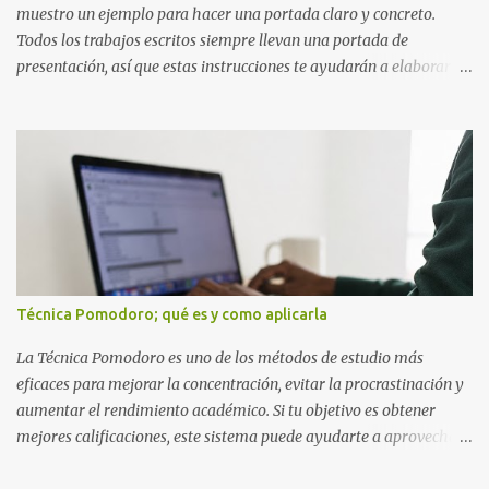
detectas y corrige...
muestro un ejemplo para hacer una portada claro y concreto.
Todos los trabajos escritos siempre llevan una portada de
presentación, así que estas instrucciones te ayudarán a elaborar
una portada con todos los datos que se necesitan para presentar
durante todo tu ciclo escolar. Y si tienes amigos también puedes
compartir el enlace de este artículo para que así como a ti también
ellos se puedan guiar con esta explicación. Los datos esenciales
para una portada para presentar un trabajo escrito a mano o
impreso son los siguientes y en este orden: Nombre de la escuela o
del instituto (Es muy importante este dato) Título del trabajo
(Puede ser: Ensayo sobre la lectura, o Informe de computación)
Nombre completo del alumno que va a presentar dicho trabajo
Técnica Pomodoro; qué es y como aplicarla
escrito La clase, materia ó asignatura Grupo Nombre del maestro
o catedrático Ciudad y fecha...
La Técnica Pomodoro es uno de los métodos de estudio más
eficaces para mejorar la concentración, evitar la procrastinación y
aumentar el rendimiento académico. Si tu objetivo es obtener
mejores calificaciones, este sistema puede ayudarte a aprovechar
cada minuto de estudio sin sentirte agotado. Técnica Pomodoro:
qué es, cómo funciona y cómo usarla para sacar mejores notas La