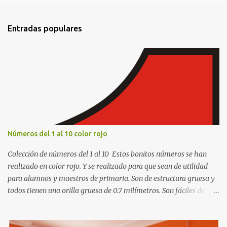
n
t
Entradas populares
a
r
i
o
s
Números del 1 al 10 color rojo
Colección de números del 1 al 10 Estos bonitos números se han
realizado en color rojo. Y se realizado para que sean de utilidad
para alumnos y maestros de primaria. Son de estructura gruesa y
todos tienen una orilla gruesa de 0.7 milímetros. Son fáciles de
recortar y se pueden utilizar en variedad de cosas como ser
recortes para tareas escolares, para hacer juegos infantiles
matemáticos, para decorar los cumpleaños de los niños, entre