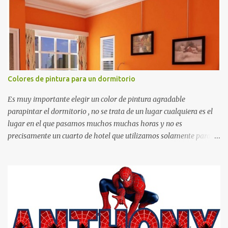
otras cosas.
Colores de pintura para un dormitorio
Es muy importante elegir un color de pintura agradable
parapintar el dormitorio , no se trata de un lugar cualquiera es el
lugar en el que pasamos muchos muchas horas y no es
precisamente un cuarto de hotel que utilizamos solamente para
dormir, se trata de un lugar propio que utilizamos todos los días y
por ende debemos tratar de que éste sea un lugar muy agradable y
cómodo y también para nuestra vista. Te mostramos algunas
sugerencias que pueden brindar la elegancia y estilo que buscas
para tu dormitorio. El color naranja es una buena opción para
recibir esa luz y felicidad que todo ser humano necesita. El color
blanco es ideal para lograr el relax total, es un color que va con