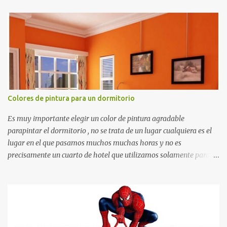
recortes para tareas escolares, para hacer juegos infantiles
matemáticos, para decorar los cumpleaños de los niños, entre
otras cosas.
Colores de pintura para un dormitorio
Es muy importante elegir un color de pintura agradable
parapintar el dormitorio , no se trata de un lugar cualquiera es el
lugar en el que pasamos muchos muchas horas y no es
precisamente un cuarto de hotel que utilizamos solamente para
dormir, se trata de un lugar propio que utilizamos todos los días y
por ende debemos tratar de que éste sea un lugar muy agradable y
cómodo y también para nuestra vista. Te mostramos algunas
sugerencias que pueden brindar la elegancia y estilo que buscas
para tu dormitorio. El color naranja es una buena opción para