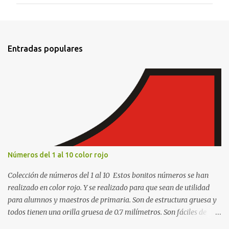
m
e
n
t
Entradas populares
a
r
i
o
s
Números del 1 al 10 color rojo
Colección de números del 1 al 10 Estos bonitos números se han
realizado en color rojo. Y se realizado para que sean de utilidad
para alumnos y maestros de primaria. Son de estructura gruesa y
todos tienen una orilla gruesa de 0.7 milímetros. Son fáciles de
recortar y se pueden utilizar en variedad de cosas como ser