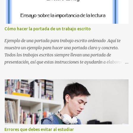
el clásico rojo de la gorra de Mario. Tonos azules : La K y la Ñ , que
destacan por su diseño limpio y audaz. Colores secundarios : La L y
la Q en amarillo brillante, junto con la N y la P en un verde
inspirado en los niveles de los juegos. Formas icónicas : No te
Cómo hacer la portada de un trabajo escrito
pierdas la letra O , diseñada con ese estilo geométrico tan carac...
Ejemplo de una portada para trabajo escrito ordenado Aquí te
muestro un ejemplo para hacer una portada claro y concreto.
Todos los trabajos escritos siempre llevan una portada de
presentación, así que estas instrucciones te ayudarán a elaborar
una portada con todos los datos que se necesitan para presentar
durante todo tu ciclo escolar. Y si tienes amigos también puedes
compartir el enlace de este artículo para que así como a ti también
ellos se puedan guiar con esta explicación. Los datos esenciales
para una portada para presentar un trabajo escrito a mano o
impreso son los siguientes y en este orden: Nombre de la escuela o
del instituto (Es muy importante este dato) Título del trabajo
(Puede ser: Ensayo sobre la lectura, o Informe de computación)
Nombre completo del alumno que va a presentar dicho trabajo
Errores que debes evitar al estudiar