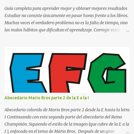
escrito La clase, materia ó asignatura Grupo Nombre del maestro
o catedrático Ciudad y fecha...
Guía completa para aprender mejor y obtener mejores resultados
Estudiar no consiste únicamente en pasar horas frente a los libros.
Muchas veces el verdadero problema no es la falta de tiempo, sino
los malos hábitos que dificultan el aprendizaje. Corregir estos
errores puede ayudarte a comprender mejor los temas, recordar la
información durante más tiempo y sentirte más preparado para
exámenes, tareas y proyectos escolares. En esta guía descubrirás
cuáles son los errores más comunes al estudiar, por qué afectan tu
rendimiento y qué puedes hacer para evitarlos. Si eres estudiante
de primaria, secundaria, bachillerato o universidad, estos consejos
te ayudarán a desarrollar hábitos de estudio mucho más efectivos.
¿Por qué es importante identificar los errores al estudiar? Muchas
personas creen que estudiar durante varias horas garantiza
Abecedario Mario Bros parte 2 de la E a la I
buenos resultados. Sin embargo, la calidad del estudio es mucho
más importante que la cantidad de tiempo invertido. Cuando
Abecedario colorido de Mario Bros parte 2 desde la E hasta la letra
detectas y corrige...
I Continuando con esta segunda parte del abecedario del Reino
Champiñón. Siguiendo el estilo de la imagen (que cubre de la E a la
I ), enfocado en el tema de Mario Bros. Después de un gran