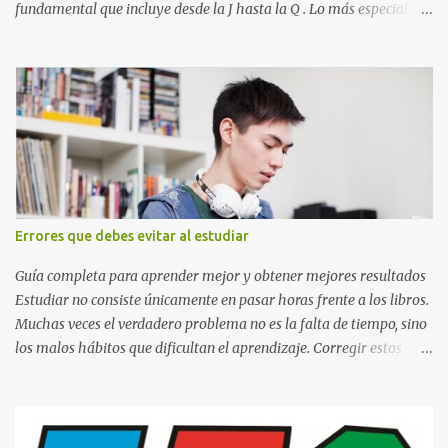
fundamental que incluye desde la J hasta la Q . Lo más especial de
este set es que hemos incluido la letra Ñ , esencial para todos
nuestros proyectos en español. Bloque de letras fuente Mario Bros
desde la J hasta la Q ¿Qué incluye este bloque de letras? En esta
sección de evecrea.com , encontrarás imágenes individuales en alta
resolución de las siguientes letras: Letras vibrantes : La J y la M en
el clásico rojo de la gorra de Mario. Tonos azules : La K y la Ñ , que
destacan por su diseño limpio y audaz. Colores secundarios : La L y
la Q en amarillo brillante, junto con la N y la P en un verde
inspirado en los niveles de los juegos. Formas icónicas : No te
Errores que debes evitar al estudiar
pierdas la letra O , diseñada con ese estilo geométrico tan carac...
Guía completa para aprender mejor y obtener mejores resultados
Estudiar no consiste únicamente en pasar horas frente a los libros.
Muchas veces el verdadero problema no es la falta de tiempo, sino
los malos hábitos que dificultan el aprendizaje. Corregir estos
errores puede ayudarte a comprender mejor los temas, recordar la
información durante más tiempo y sentirte más preparado para
exámenes, tareas y proyectos escolares. En esta guía descubrirás
cuáles son los errores más comunes al estudiar, por qué afectan tu