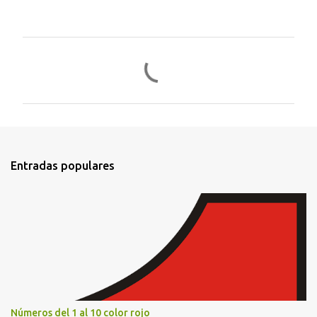
C
o
m
e
n
t
Entradas populares
a
r
i
o
s
Números del 1 al 10 color rojo