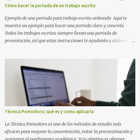
también representan elementos clave de la saga: · E de Estrella :
Cómo hacer la portada de un trabajo escrito
El ítem que nos da la invencibilidad necesaria para atravesar
cualquier obstáculo. · ...
Ejemplo de una portada para trabajo escrito ordenado Aquí te
muestro un ejemplo para hacer una portada claro y concreto.
Todos los trabajos escritos siempre llevan una portada de
presentación, así que estas instrucciones te ayudarán a elaborar
una portada con todos los datos que se necesitan para presentar
durante todo tu ciclo escolar. Y si tienes amigos también puedes
compartir el enlace de este artículo para que así como a ti también
ellos se puedan guiar con esta explicación. Los datos esenciales
para una portada para presentar un trabajo escrito a mano o
impreso son los siguientes y en este orden: Nombre de la escuela o
del instituto (Es muy importante este dato) Título del trabajo
(Puede ser: Ensayo sobre la lectura, o Informe de computación)
Nombre completo del alumno que va a presentar dicho trabajo
Técnica Pomodoro; qué es y como aplicarla
escrito La clase, materia ó asignatura Grupo Nombre del maestro
o catedrático Ciudad y fecha...
La Técnica Pomodoro es uno de los métodos de estudio más
eficaces para mejorar la concentración, evitar la procrastinación y
aumentar el rendimiento académico. Si tu objetivo es obtener