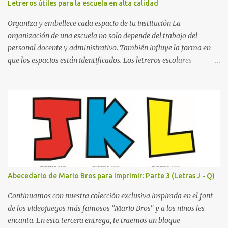
Letreros útiles para la escuela en alta calidad
la letra A hasta la M, estableciendo el estilo geométrico y divertido
que define a toda la colección. Primera parte del juego de letras
Organiza y embellece cada espacio de tu institución La
in...
organización de una escuela no solo depende del trabajo del
personal docente y administrativo. También influye la forma en
que los espacios están identificados. Los letreros escolares
cumplen una función práctica al orientar a estudiantes, padres de
familia, docentes y visitantes, pero además aportan un toque
decorativo que hace que la institución luzca más ordenada,
moderna y acogedora. Pensando en esta necesidad, he diseñado
una colección de letreros útiles para la escuela con un estilo
elegante, fácil de leer y listo para imprimir en alta calidad. Su
diseño busca combinar funcionalidad y estética, logrando que
cualquier institución educativa proyecte una imagen más
organizada y profesional. ¿Por qué son importantes los letreros
Abecedario de Mario Bros para imprimir: Parte 3 (Letras J - Q)
escolares? En una escuela conviven diariamente cientos de
personas. Para quienes visitan la institución por primera vez,
Continuamos con nuestra colección exclusiva inspirada en el font
encontrar la biblioteca, la dirección o un aula específica puede
de los videojuegos más famosos "Mario Bros" y a los niños les
resultar c...
encanta. En esta tercera entrega, te traemos un bloque