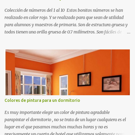
Colección de números del 1 al 10 Estos bonitos números se han
realizado en color rojo. Y se realizado para que sean de utilidad
para alumnos y maestros de primaria. Son de estructura gruesa y
todos tienen una orilla gruesa de 0.7 milímetros. Son fáciles de
recortar y se pueden utilizar en variedad de cosas como ser
recortes para tareas escolares, para hacer juegos infantiles
matemáticos, para decorar los cumpleaños de los niños, entre
otras cosas.
Colores de pintura para un dormitorio
Es muy importante elegir un color de pintura agradable
parapintar el dormitorio , no se trata de un lugar cualquiera es el
lugar en el que pasamos muchos muchas horas y no es
precisamente un cuarto de hotel que utilizamos solamente para