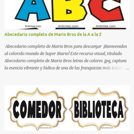
que se pueden hacer con gomas de coche
Abecedario completo de Mario Bros de la A a la Z
Abecedario completo de Mario Bros para descargar ¡Bienvenidos
al colorido mundo de Super Mario! Este recurso visual, titulado
Abecedario completo de Mario Bros letras de colores .jpg, captura
la esencia vibrante y lúdica de una de las franquicias más icónicas
de los videojuegos. Este set de letras está diseñado para
transformar cualquier mensaje en una aventura, utilizando la
tipografía clásica y robusta que los fans han reconocido por
décadas. En esta primera sección, el abecedario nos presenta:
Identidad Visual: Un diseño de bloques con bordes negros gruesos
que resaltan sobre cualquier fondo. Paleta de Colores: Una
secuencia dinámica que alterna entre el rojo de Mario, el verde de
Luigi, y los tonos azul y amarillo clásicos de los elementos del
juego. Contenido Actual: La imagen muestra la organización desde