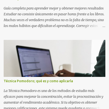
El ítem que nos da la invencibilidad necesaria para atravesar
cualquier obstáculo. · ...
Guía completa para aprender mejor y obtener mejores resultados
Estudiar no consiste únicamente en pasar horas frente a los libros.
Muchas veces el verdadero problema no es la falta de tiempo, sino
los malos hábitos que dificultan el aprendizaje. Corregir estos
errores puede ayudarte a comprender mejor los temas, recordar la
información durante más tiempo y sentirte más preparado para
exámenes, tareas y proyectos escolares. En esta guía descubrirás
cuáles son los errores más comunes al estudiar, por qué afectan tu
rendimiento y qué puedes hacer para evitarlos. Si eres estudiante
de primaria, secundaria, bachillerato o universidad, estos consejos
te ayudarán a desarrollar hábitos de estudio mucho más efectivos.
¿Por qué es importante identificar los errores al estudiar? Muchas
personas creen que estudiar durante varias horas garantiza
Técnica Pomodoro; qué es y como aplicarla
buenos resultados. Sin embargo, la calidad del estudio es mucho
más importante que la cantidad de tiempo invertido. Cuando
La Técnica Pomodoro es uno de los métodos de estudio más
detectas y corrige...
eficaces para mejorar la concentración, evitar la procrastinación y
aumentar el rendimiento académico. Si tu objetivo es obtener
mejores calificaciones, este sistema puede ayudarte a aprovechar