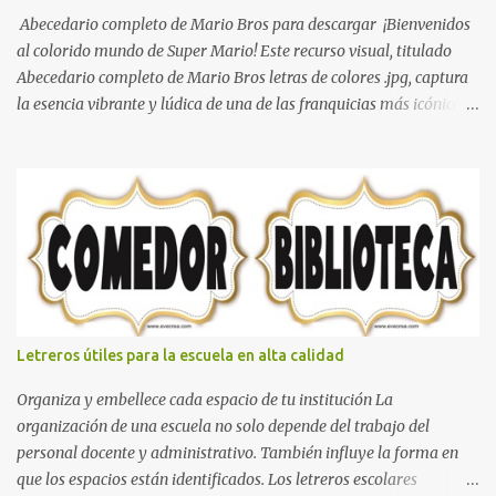
Abecedario completo de Mario Bros para descargar ¡Bienvenidos
al colorido mundo de Super Mario! Este recurso visual, titulado
Abecedario completo de Mario Bros letras de colores .jpg, captura
la esencia vibrante y lúdica de una de las franquicias más icónicas
de los videojuegos. Este set de letras está diseñado para
transformar cualquier mensaje en una aventura, utilizando la
tipografía clásica y robusta que los fans han reconocido por
décadas. En esta primera sección, el abecedario nos presenta:
Identidad Visual: Un diseño de bloques con bordes negros gruesos
que resaltan sobre cualquier fondo. Paleta de Colores: Una
secuencia dinámica que alterna entre el rojo de Mario, el verde de
Luigi, y los tonos azul y amarillo clásicos de los elementos del
juego. Contenido Actual: La imagen muestra la organización desde
Letreros útiles para la escuela en alta calidad
la letra A hasta la M, estableciendo el estilo geométrico y divertido
que define a toda la colección. Primera parte del juego de letras
Organiza y embellece cada espacio de tu institución La
in...
organización de una escuela no solo depende del trabajo del
personal docente y administrativo. También influye la forma en
que los espacios están identificados. Los letreros escolares