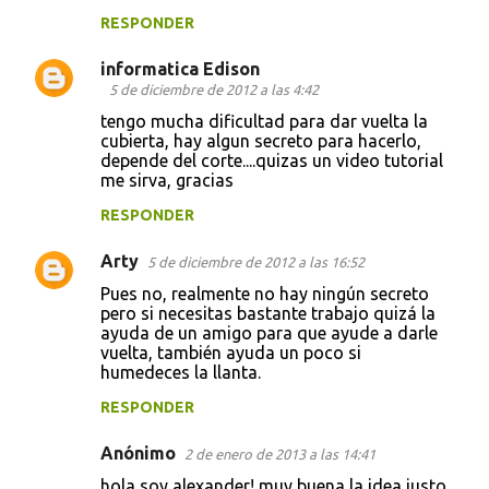
a
RESPONDER
r
informatica Edison
i
5 de diciembre de 2012 a las 4:42
o
tengo mucha dificultad para dar vuelta la
s
cubierta, hay algun secreto para hacerlo,
depende del corte....quizas un video tutorial
me sirva, gracias
RESPONDER
Arty
5 de diciembre de 2012 a las 16:52
Pues no, realmente no hay ningún secreto
pero si necesitas bastante trabajo quizá la
ayuda de un amigo para que ayude a darle
vuelta, también ayuda un poco si
humedeces la llanta.
RESPONDER
Anónimo
2 de enero de 2013 a las 14:41
hola soy alexander! muy buena la idea justo