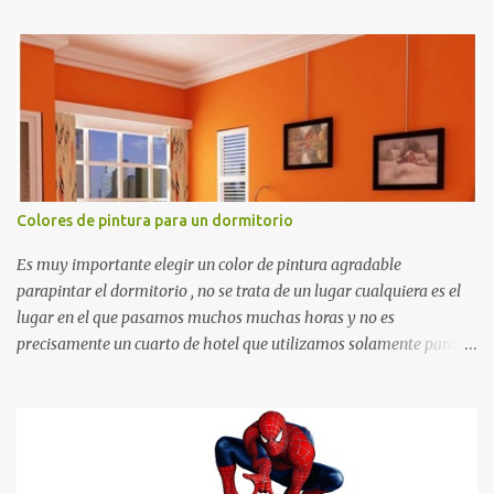
recortes para tareas escolares, para hacer juegos infantiles
matemáticos, para decorar los cumpleaños de los niños, entre
otras cosas.
Colores de pintura para un dormitorio
Es muy importante elegir un color de pintura agradable
parapintar el dormitorio , no se trata de un lugar cualquiera es el
lugar en el que pasamos muchos muchas horas y no es
precisamente un cuarto de hotel que utilizamos solamente para
dormir, se trata de un lugar propio que utilizamos todos los días y
por ende debemos tratar de que éste sea un lugar muy agradable y
cómodo y también para nuestra vista. Te mostramos algunas
sugerencias que pueden brindar la elegancia y estilo que buscas
para tu dormitorio. El color naranja es una buena opción para