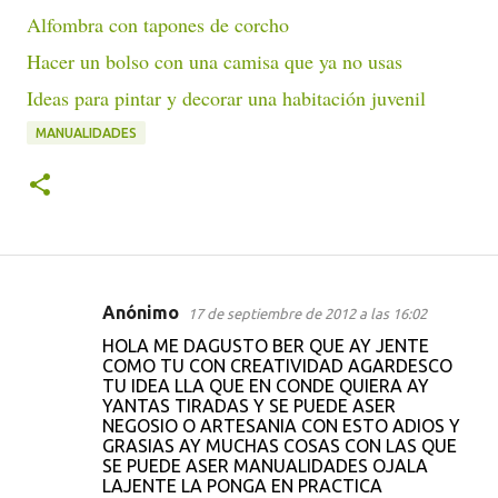
Alfombra con tapones de corcho
Hacer un bolso con una camisa que ya no usas
Ideas para pintar y decorar una habitación juvenil
MANUALIDADES
Anónimo
17 de septiembre de 2012 a las 16:02
C
HOLA ME DAGUSTO BER QUE AY JENTE
o
COMO TU CON CREATIVIDAD AGARDESCO
TU IDEA LLA QUE EN CONDE QUIERA AY
m
YANTAS TIRADAS Y SE PUEDE ASER
e
NEGOSIO O ARTESANIA CON ESTO ADIOS Y
GRASIAS AY MUCHAS COSAS CON LAS QUE
n
SE PUEDE ASER MANUALIDADES OJALA
t
LAJENTE LA PONGA EN PRACTICA