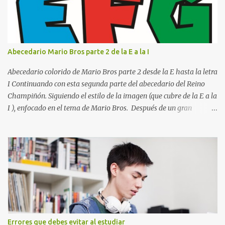
el clásico rojo de la gorra de Mario. Tonos azules : La K y la Ñ , que
destacan por su diseño limpio y audaz. Colores secundarios : La L y
la Q en amarillo brillante, junto con la N y la P en un verde
inspirado en los niveles de los juegos. Formas icónicas : No te
Abecedario Mario Bros parte 2 de la E a la I
pierdas la letra O , diseñada con ese estilo geométrico tan carac...
Abecedario colorido de Mario Bros parte 2 desde la E hasta la letra
I Continuando con esta segunda parte del abecedario del Reino
Champiñón. Siguiendo el estilo de la imagen (que cubre de la E a la
I ), enfocado en el tema de Mario Bros. Después de un gran
comienzo, es hora de seguir recorriendo los niveles de nuestro
abecedario temático. En esta sección, nos enfocamos en el bloque
de letras que va desde la E hasta la I , las cuales puedes ver
detalladamente en la siguiente imagen, donde hemos unificados
las 5 letras en una sola imagen. Letras individuales para descargar
Letra E color azul Letra F color rojo Letra G color Verde Letra H
Letra I Estas letras no solo destacan por sus colores vibrantes y su
diseño geométrico inspirado en el Reino Champiñón, sino que
también representan elementos clave de la saga: · E de Estrella :
Errores que debes evitar al estudiar