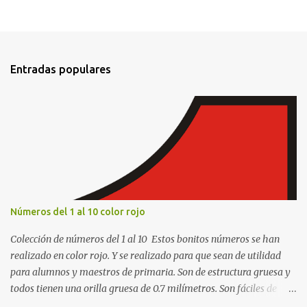
P
u
b
l
i
Entradas populares
c
a
r
u
n
c
o
m
e
n
t
Números del 1 al 10 color rojo
a
r
Colección de números del 1 al 10 Estos bonitos números se han
i
o
realizado en color rojo. Y se realizado para que sean de utilidad
para alumnos y maestros de primaria. Son de estructura gruesa y
todos tienen una orilla gruesa de 0.7 milímetros. Son fáciles de
recortar y se pueden utilizar en variedad de cosas como ser