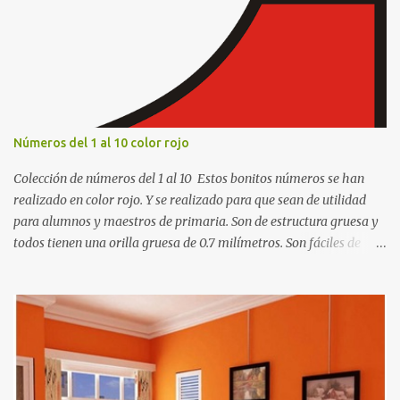
i
o
s
Números del 1 al 10 color rojo
Colección de números del 1 al 10 Estos bonitos números se han
realizado en color rojo. Y se realizado para que sean de utilidad
para alumnos y maestros de primaria. Son de estructura gruesa y
todos tienen una orilla gruesa de 0.7 milímetros. Son fáciles de
recortar y se pueden utilizar en variedad de cosas como ser
recortes para tareas escolares, para hacer juegos infantiles
matemáticos, para decorar los cumpleaños de los niños, entre
otras cosas.