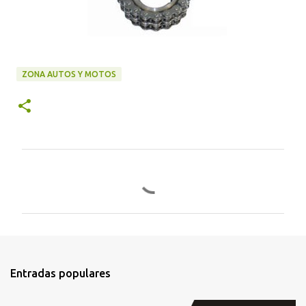
ZONA AUTOS Y MOTOS
C
o
m
e
n
t
Entradas populares
a
r