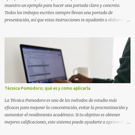
muestro un ejemplo para hacer una portada claro y concreto.
Todos los trabajos escritos siempre llevan una portada de
presentación, así que estas instrucciones te ayudarán a elaborar
una portada con todos los datos que se necesitan para presentar
durante todo tu ciclo escolar. Y si tienes amigos también puedes
compartir el enlace de este artículo para que así como a ti también
ellos se puedan guiar con esta explicación. Los datos esenciales
para una portada para presentar un trabajo escrito a mano o
impreso son los siguientes y en este orden: Nombre de la escuela o
del instituto (Es muy importante este dato) Título del trabajo
(Puede ser: Ensayo sobre la lectura, o Informe de computación)
Nombre completo del alumno que va a presentar dicho trabajo
Técnica Pomodoro; qué es y como aplicarla
escrito La clase, materia ó asignatura Grupo Nombre del maestro
o catedrático Ciudad y fecha...
La Técnica Pomodoro es uno de los métodos de estudio más
eficaces para mejorar la concentración, evitar la procrastinación y
aumentar el rendimiento académico. Si tu objetivo es obtener
mejores calificaciones, este sistema puede ayudarte a aprovechar
cada minuto de estudio sin sentirte agotado. Técnica Pomodoro: