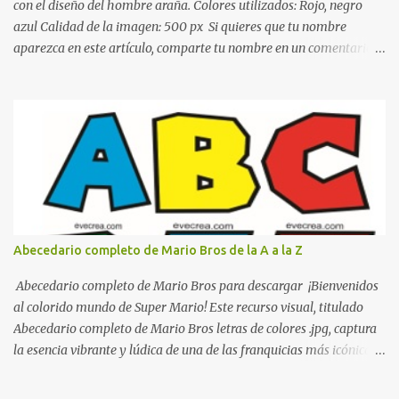
de colo...
con el diseño del hombre araña. Colores utilizados: Rojo, negro
azul Calidad de la imagen: 500 px Si quieres que tu nombre
aparezca en este artículo, comparte tu nombre en un comentario y
con gusto lo diseñamos. Nombres con diseños Spiderman Sonic
bella Cartel de feliz cumpleaños de héroes en pijamas Ideas para
decorar el dormitorio con pósters Cama con diseño de ring de
boxeo Ideas para decoraciones de fiestas infantiles Cosas bonitas
que se pueden hacer con gomas de coche
Abecedario completo de Mario Bros de la A a la Z
Abecedario completo de Mario Bros para descargar ¡Bienvenidos
al colorido mundo de Super Mario! Este recurso visual, titulado
Abecedario completo de Mario Bros letras de colores .jpg, captura
la esencia vibrante y lúdica de una de las franquicias más icónicas
de los videojuegos. Este set de letras está diseñado para
transformar cualquier mensaje en una aventura, utilizando la