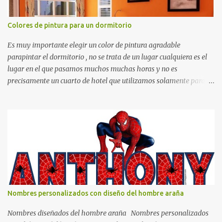
Colores de pintura para un dormitorio
Es muy importante elegir un color de pintura agradable
parapintar el dormitorio , no se trata de un lugar cualquiera es el
lugar en el que pasamos muchos muchas horas y no es
precisamente un cuarto de hotel que utilizamos solamente para
dormir, se trata de un lugar propio que utilizamos todos los días y
por ende debemos tratar de que éste sea un lugar muy agradable y
cómodo y también para nuestra vista. Te mostramos algunas
sugerencias que pueden brindar la elegancia y estilo que buscas
para tu dormitorio. El color naranja es una buena opción para
recibir esa luz y felicidad que todo ser humano necesita. El color
blanco es ideal para lograr el relax total, es un color que va con
todo y además es color bastante limpio que te dará esa sensación
de calidez. Los colores terra son excelentes para usar en el
Nombres personalizados con diseño del hombre araña
dormitorio nos brinda esa sensación de tranquilidad y confort. El
color gris es un color muy relajante y por lo tanto entra en la lista
Nombres diseñados del hombre araña Nombres personalizados