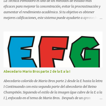
o catedrático Ciudad y fecha...
La Técnica Pomodoro es uno de los métodos de estudio más
eficaces para mejorar la concentración, evitar la procrastinación y
aumentar el rendimiento académico. Si tu objetivo es obtener
mejores calificaciones, este sistema puede ayudarte a aprovechar
cada minuto de estudio sin sentirte agotado. Técnica Pomodoro:
qué es, cómo funciona y cómo usarla para sacar mejores notas La
Técnica Pomodoro es un método de administración del tiempo
creado para mejorar la concentración y la productividad. Consiste
en dividir el estudio en bloques cortos de trabajo intenso,
separados por pequeños descansos que ayudan al cerebro a
recuperarse. A diferencia de estudiar durante horas seguidas, este
sistema aprovecha la capacidad natural del cerebro para
mantener la atención durante periodos limitados, lo que permite
Abecedario Mario Bros parte 2 de la E a la I
aprender más en menos tiempo y recordar mejor la información.
Si alguna vez has sentido que pasas muchas horas frente a los
Abecedario colorido de Mario Bros parte 2 desde la E hasta la letra
libros pero aprendes poco, la Técnica Pomodoro puede marcar u...
I Continuando con esta segunda parte del abecedario del Reino
Champiñón. Siguiendo el estilo de la imagen (que cubre de la E a la
I ), enfocado en el tema de Mario Bros. Después de un gran
comienzo, es hora de seguir recorriendo los niveles de nuestro