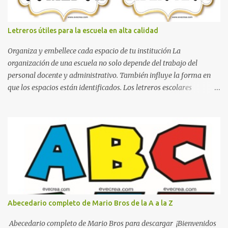
Letreros útiles para la escuela en alta calidad
Organiza y embellece cada espacio de tu institución La
organización de una escuela no solo depende del trabajo del
personal docente y administrativo. También influye la forma en
que los espacios están identificados. Los letreros escolares
cumplen una función práctica al orientar a estudiantes, padres de
familia, docentes y visitantes, pero además aportan un toque
decorativo que hace que la institución luzca más ordenada,
moderna y acogedora. Pensando en esta necesidad, he diseñado
una colección de letreros útiles para la escuela con un estilo
elegante, fácil de leer y listo para imprimir en alta calidad. Su
diseño busca combinar funcionalidad y estética, logrando que
cualquier institución educativa proyecte una imagen más
organizada y profesional. ¿Por qué son importantes los letreros
Abecedario completo de Mario Bros de la A a la Z
escolares? En una escuela conviven diariamente cientos de
personas. Para quienes visitan la institución por primera vez,
Abecedario completo de Mario Bros para descargar ¡Bienvenidos