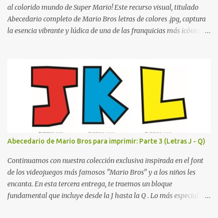
encontrar la biblioteca, la dirección o un aula específica puede
al colorido mundo de Super Mario! Este recurso visual, titulado
resultar c...
Abecedario completo de Mario Bros letras de colores .jpg, captura
la esencia vibrante y lúdica de una de las franquicias más icónicas
de los videojuegos. Este set de letras está diseñado para
transformar cualquier mensaje en una aventura, utilizando la
tipografía clásica y robusta que los fans han reconocido por
décadas. En esta primera sección, el abecedario nos presenta:
Identidad Visual: Un diseño de bloques con bordes negros gruesos
que resaltan sobre cualquier fondo. Paleta de Colores: Una
secuencia dinámica que alterna entre el rojo de Mario, el verde de
Luigi, y los tonos azul y amarillo clásicos de los elementos del
juego. Contenido Actual: La imagen muestra la organización desde
Abecedario de Mario Bros para imprimir: Parte 3 (Letras J - Q)
la letra A hasta la M, estableciendo el estilo geométrico y divertido
que define a toda la colección. Primera parte del juego de letras
Continuamos con nuestra colección exclusiva inspirada en el font
in...
de los videojuegos más famosos "Mario Bros" y a los niños les
encanta. En esta tercera entrega, te traemos un bloque
fundamental que incluye desde la J hasta la Q . Lo más especial de
este set es que hemos incluido la letra Ñ , esencial para todos