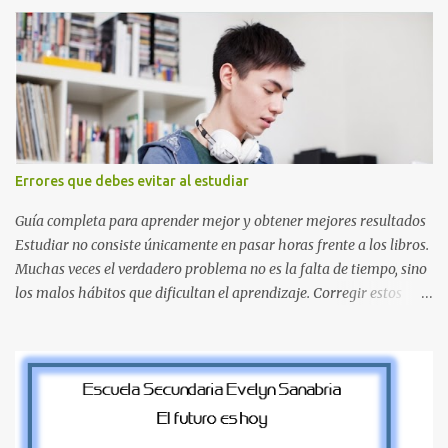
nuestros proyectos en español. Bloque de letras fuente Mario Bros
desde la J hasta la Q ¿Qué incluye este bloque de letras? En esta
sección de evecrea.com , encontrarás imágenes individuales en alta
resolución de las siguientes letras: Letras vibrantes : La J y la M en
el clásico rojo de la gorra de Mario. Tonos azules : La K y la Ñ , que
destacan por su diseño limpio y audaz. Colores secundarios : La L y
la Q en amarillo brillante, junto con la N y la P en un verde
inspirado en los niveles de los juegos. Formas icónicas : No te
Errores que debes evitar al estudiar
pierdas la letra O , diseñada con ese estilo geométrico tan carac...
Guía completa para aprender mejor y obtener mejores resultados
Estudiar no consiste únicamente en pasar horas frente a los libros.
Muchas veces el verdadero problema no es la falta de tiempo, sino
los malos hábitos que dificultan el aprendizaje. Corregir estos
errores puede ayudarte a comprender mejor los temas, recordar la
información durante más tiempo y sentirte más preparado para
exámenes, tareas y proyectos escolares. En esta guía descubrirás
cuáles son los errores más comunes al estudiar, por qué afectan tu
rendimiento y qué puedes hacer para evitarlos. Si eres estudiante
de primaria, secundaria, bachillerato o universidad, estos consejos