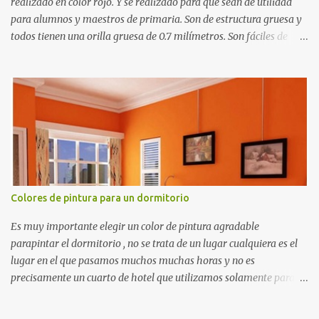
realizado en color rojo. Y se realizado para que sean de utilidad
para alumnos y maestros de primaria. Son de estructura gruesa y
todos tienen una orilla gruesa de 0.7 milímetros. Son fáciles de
recortar y se pueden utilizar en variedad de cosas como ser
recortes para tareas escolares, para hacer juegos infantiles
matemáticos, para decorar los cumpleaños de los niños, entre
otras cosas.
Colores de pintura para un dormitorio
Es muy importante elegir un color de pintura agradable
parapintar el dormitorio , no se trata de un lugar cualquiera es el
lugar en el que pasamos muchos muchas horas y no es
precisamente un cuarto de hotel que utilizamos solamente para
dormir, se trata de un lugar propio que utilizamos todos los días y
por ende debemos tratar de que éste sea un lugar muy agradable y