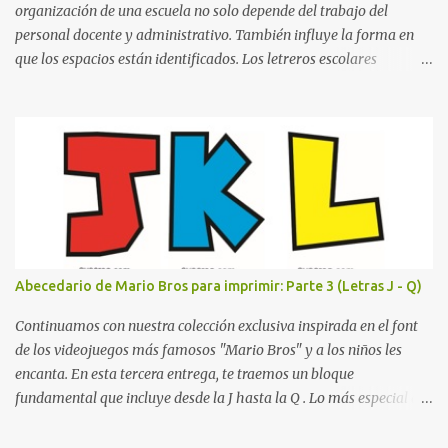
in...
organización de una escuela no solo depende del trabajo del
personal docente y administrativo. También influye la forma en
que los espacios están identificados. Los letreros escolares
cumplen una función práctica al orientar a estudiantes, padres de
familia, docentes y visitantes, pero además aportan un toque
decorativo que hace que la institución luzca más ordenada,
moderna y acogedora. Pensando en esta necesidad, he diseñado
una colección de letreros útiles para la escuela con un estilo
elegante, fácil de leer y listo para imprimir en alta calidad. Su
diseño busca combinar funcionalidad y estética, logrando que
cualquier institución educativa proyecte una imagen más
organizada y profesional. ¿Por qué son importantes los letreros
Abecedario de Mario Bros para imprimir: Parte 3 (Letras J - Q)
escolares? En una escuela conviven diariamente cientos de
personas. Para quienes visitan la institución por primera vez,
Continuamos con nuestra colección exclusiva inspirada en el font
encontrar la biblioteca, la dirección o un aula específica puede
de los videojuegos más famosos "Mario Bros" y a los niños les
resultar c...
encanta. En esta tercera entrega, te traemos un bloque
fundamental que incluye desde la J hasta la Q . Lo más especial de
este set es que hemos incluido la letra Ñ , esencial para todos
nuestros proyectos en español. Bloque de letras fuente Mario Bros