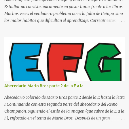
libros pero aprendes poco, la Técnica Pomodoro puede marcar u...
Estudiar no consiste únicamente en pasar horas frente a los libros.
Muchas veces el verdadero problema no es la falta de tiempo, sino
los malos hábitos que dificultan el aprendizaje. Corregir estos
errores puede ayudarte a comprender mejor los temas, recordar la
información durante más tiempo y sentirte más preparado para
exámenes, tareas y proyectos escolares. En esta guía descubrirás
cuáles son los errores más comunes al estudiar, por qué afectan tu
rendimiento y qué puedes hacer para evitarlos. Si eres estudiante
de primaria, secundaria, bachillerato o universidad, estos consejos
te ayudarán a desarrollar hábitos de estudio mucho más efectivos.
¿Por qué es importante identificar los errores al estudiar? Muchas
personas creen que estudiar durante varias horas garantiza
Abecedario Mario Bros parte 2 de la E a la I
buenos resultados. Sin embargo, la calidad del estudio es mucho
más importante que la cantidad de tiempo invertido. Cuando
Abecedario colorido de Mario Bros parte 2 desde la E hasta la letra
detectas y corrige...
I Continuando con esta segunda parte del abecedario del Reino
Champiñón. Siguiendo el estilo de la imagen (que cubre de la E a la
I ), enfocado en el tema de Mario Bros. Después de un gran
comienzo, es hora de seguir recorriendo los niveles de nuestro