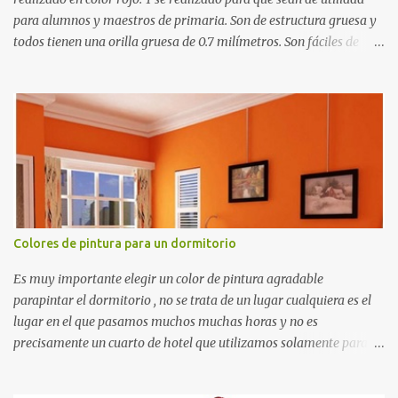
para alumnos y maestros de primaria. Son de estructura gruesa y
todos tienen una orilla gruesa de 0.7 milímetros. Son fáciles de
recortar y se pueden utilizar en variedad de cosas como ser
recortes para tareas escolares, para hacer juegos infantiles
matemáticos, para decorar los cumpleaños de los niños, entre
otras cosas.
Colores de pintura para un dormitorio
Es muy importante elegir un color de pintura agradable
parapintar el dormitorio , no se trata de un lugar cualquiera es el
lugar en el que pasamos muchos muchas horas y no es
precisamente un cuarto de hotel que utilizamos solamente para
dormir, se trata de un lugar propio que utilizamos todos los días y
por ende debemos tratar de que éste sea un lugar muy agradable y