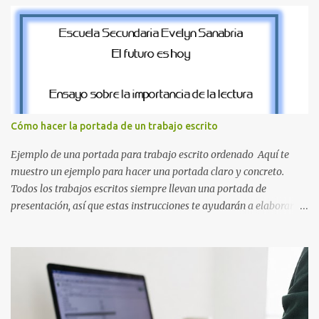
desde la J hasta la Q ¿Qué incluye este bloque de letras? En esta
sección de evecrea.com , encontrarás imágenes individuales en alta
resolución de las siguientes letras: Letras vibrantes : La J y la M en
el clásico rojo de la gorra de Mario. Tonos azules : La K y la Ñ , que
destacan por su diseño limpio y audaz. Colores secundarios : La L y
la Q en amarillo brillante, junto con la N y la P en un verde
inspirado en los niveles de los juegos. Formas icónicas : No te
Cómo hacer la portada de un trabajo escrito
pierdas la letra O , diseñada con ese estilo geométrico tan carac...
Ejemplo de una portada para trabajo escrito ordenado Aquí te
muestro un ejemplo para hacer una portada claro y concreto.
Todos los trabajos escritos siempre llevan una portada de
presentación, así que estas instrucciones te ayudarán a elaborar
una portada con todos los datos que se necesitan para presentar
durante todo tu ciclo escolar. Y si tienes amigos también puedes
compartir el enlace de este artículo para que así como a ti también
ellos se puedan guiar con esta explicación. Los datos esenciales
para una portada para presentar un trabajo escrito a mano o
impreso son los siguientes y en este orden: Nombre de la escuela o