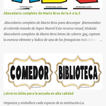
Abecedario completo de Mario Bros de la A a la Z
Abecedario completo de Mario Bros para descargar ¡Bienvenidos
al colorido mundo de Super Mario! Este recurso visual, titulado
Abecedario completo de Mario Bros letras de colores .jpg, captura
la esencia vibrante y lúdica de una de las franquicias más icónicas
de los videojuegos. Este set de letras está diseñado para
transformar cualquier mensaje en una aventura, utilizando la
tipografía clásica y robusta que los fans han reconocido por
décadas. En esta primera sección, el abecedario nos presenta:
Identidad Visual: Un diseño de bloques con bordes negros gruesos
que resaltan sobre cualquier fondo. Paleta de Colores: Una
secuencia dinámica que alterna entre el rojo de Mario, el verde de
Luigi, y los tonos azul y amarillo clásicos de los elementos del
juego. Contenido Actual: La imagen muestra la organización desde
Letreros útiles para la escuela en alta calidad
la letra A hasta la M, estableciendo el estilo geométrico y divertido
que define a toda la colección. Primera parte del juego de letras
Organiza y embellece cada espacio de tu institución La