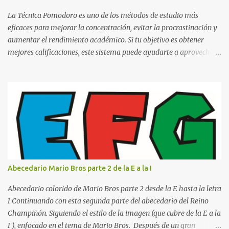
escrito La clase, materia ó asignatura Grupo Nombre del maestro
o catedrático Ciudad y fecha...
La Técnica Pomodoro es uno de los métodos de estudio más
eficaces para mejorar la concentración, evitar la procrastinación y
aumentar el rendimiento académico. Si tu objetivo es obtener
mejores calificaciones, este sistema puede ayudarte a aprovechar
cada minuto de estudio sin sentirte agotado. Técnica Pomodoro:
qué es, cómo funciona y cómo usarla para sacar mejores notas La
Técnica Pomodoro es un método de administración del tiempo
creado para mejorar la concentración y la productividad. Consiste
en dividir el estudio en bloques cortos de trabajo intenso,
separados por pequeños descansos que ayudan al cerebro a
recuperarse. A diferencia de estudiar durante horas seguidas, este
sistema aprovecha la capacidad natural del cerebro para
mantener la atención durante periodos limitados, lo que permite
Abecedario Mario Bros parte 2 de la E a la I
aprender más en menos tiempo y recordar mejor la información.
Si alguna vez has sentido que pasas muchas horas frente a los
Abecedario colorido de Mario Bros parte 2 desde la E hasta la letra
libros pero aprendes poco, la Técnica Pomodoro puede marcar u...
I Continuando con esta segunda parte del abecedario del Reino
Champiñón. Siguiendo el estilo de la imagen (que cubre de la E a la
I ), enfocado en el tema de Mario Bros. Después de un gran