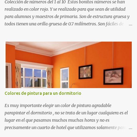
Colección de números del 1 al 10 Estos bonitos números se han
realizado en color rojo. Y se realizado para que sean de utilidad
para alumnos y maestros de primaria. Son de estructura gruesa y
todos tienen una orilla gruesa de 0.7 milímetros. Son fáciles de
recortar y se pueden utilizar en variedad de cosas como ser
recortes para tareas escolares, para hacer juegos infantiles
matemáticos, para decorar los cumpleaños de los niños, entre
otras cosas.
Colores de pintura para un dormitorio
Es muy importante elegir un color de pintura agradable
parapintar el dormitorio , no se trata de un lugar cualquiera es el
lugar en el que pasamos muchos muchas horas y no es
precisamente un cuarto de hotel que utilizamos solamente para
dormir, se trata de un lugar propio que utilizamos todos los días y