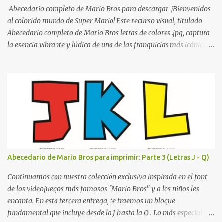
personas. Para quienes visitan la institución por primera vez,
Abecedario completo de Mario Bros para descargar ¡Bienvenidos
encontrar la biblioteca, la dirección o un aula específica puede
al colorido mundo de Super Mario! Este recurso visual, titulado
resultar c...
Abecedario completo de Mario Bros letras de colores .jpg, captura
la esencia vibrante y lúdica de una de las franquicias más icónicas
de los videojuegos. Este set de letras está diseñado para
transformar cualquier mensaje en una aventura, utilizando la
tipografía clásica y robusta que los fans han reconocido por
décadas. En esta primera sección, el abecedario nos presenta:
Identidad Visual: Un diseño de bloques con bordes negros gruesos
que resaltan sobre cualquier fondo. Paleta de Colores: Una
secuencia dinámica que alterna entre el rojo de Mario, el verde de
Luigi, y los tonos azul y amarillo clásicos de los elementos del
juego. Contenido Actual: La imagen muestra la organización desde
Abecedario de Mario Bros para imprimir: Parte 3 (Letras J - Q)
la letra A hasta la M, estableciendo el estilo geométrico y divertido
que define a toda la colección. Primera parte del juego de letras
Continuamos con nuestra colección exclusiva inspirada en el font
in...
de los videojuegos más famosos "Mario Bros" y a los niños les
encanta. En esta tercera entrega, te traemos un bloque
fundamental que incluye desde la J hasta la Q . Lo más especial de