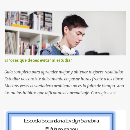
este set es que hemos incluido la letra Ñ , esencial para todos
nuestros proyectos en español. Bloque de letras fuente Mario Bros
desde la J hasta la Q ¿Qué incluye este bloque de letras? En esta
sección de evecrea.com , encontrarás imágenes individuales en alta
resolución de las siguientes letras: Letras vibrantes : La J y la M en
el clásico rojo de la gorra de Mario. Tonos azules : La K y la Ñ , que
destacan por su diseño limpio y audaz. Colores secundarios : La L y
la Q en amarillo brillante, junto con la N y la P en un verde
inspirado en los niveles de los juegos. Formas icónicas : No te
Errores que debes evitar al estudiar
pierdas la letra O , diseñada con ese estilo geométrico tan carac...
Guía completa para aprender mejor y obtener mejores resultados
Estudiar no consiste únicamente en pasar horas frente a los libros.
Muchas veces el verdadero problema no es la falta de tiempo, sino
los malos hábitos que dificultan el aprendizaje. Corregir estos
errores puede ayudarte a comprender mejor los temas, recordar la
información durante más tiempo y sentirte más preparado para
exámenes, tareas y proyectos escolares. En esta guía descubrirás
cuáles son los errores más comunes al estudiar, por qué afectan tu
rendimiento y qué puedes hacer para evitarlos. Si eres estudiante