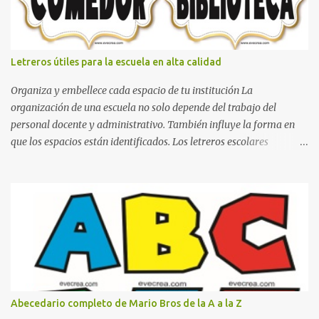
Letreros útiles para la escuela en alta calidad
Organiza y embellece cada espacio de tu institución La
organización de una escuela no solo depende del trabajo del
personal docente y administrativo. También influye la forma en
que los espacios están identificados. Los letreros escolares
cumplen una función práctica al orientar a estudiantes, padres de
familia, docentes y visitantes, pero además aportan un toque
decorativo que hace que la institución luzca más ordenada,
moderna y acogedora. Pensando en esta necesidad, he diseñado
una colección de letreros útiles para la escuela con un estilo
elegante, fácil de leer y listo para imprimir en alta calidad. Su
diseño busca combinar funcionalidad y estética, logrando que
cualquier institución educativa proyecte una imagen más
organizada y profesional. ¿Por qué son importantes los letreros
Abecedario completo de Mario Bros de la A a la Z
escolares? En una escuela conviven diariamente cientos de