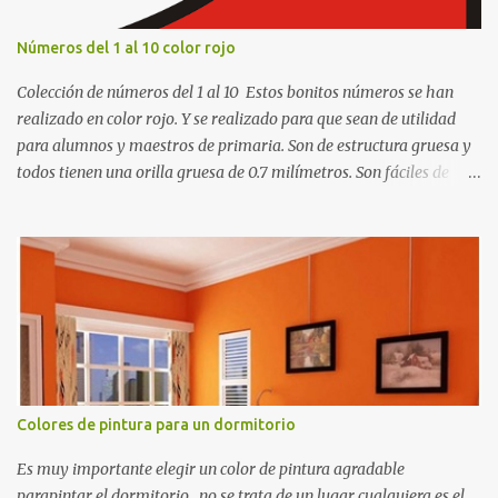
Números del 1 al 10 color rojo
Colección de números del 1 al 10 Estos bonitos números se han
realizado en color rojo. Y se realizado para que sean de utilidad
para alumnos y maestros de primaria. Son de estructura gruesa y
todos tienen una orilla gruesa de 0.7 milímetros. Son fáciles de
recortar y se pueden utilizar en variedad de cosas como ser
recortes para tareas escolares, para hacer juegos infantiles
matemáticos, para decorar los cumpleaños de los niños, entre
otras cosas.
Colores de pintura para un dormitorio
Es muy importante elegir un color de pintura agradable
parapintar el dormitorio , no se trata de un lugar cualquiera es el