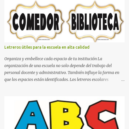
decorar el dormitorio con pósters Cama con diseño de ring de
boxeo Ideas para decoraciones de fiestas infantiles Cosas bonitas
que se pueden hacer con gomas de coche
Letreros útiles para la escuela en alta calidad
Organiza y embellece cada espacio de tu institución La
organización de una escuela no solo depende del trabajo del
personal docente y administrativo. También influye la forma en
que los espacios están identificados. Los letreros escolares
cumplen una función práctica al orientar a estudiantes, padres de
familia, docentes y visitantes, pero además aportan un toque
decorativo que hace que la institución luzca más ordenada,
moderna y acogedora. Pensando en esta necesidad, he diseñado
una colección de letreros útiles para la escuela con un estilo
elegante, fácil de leer y listo para imprimir en alta calidad. Su
diseño busca combinar funcionalidad y estética, logrando que