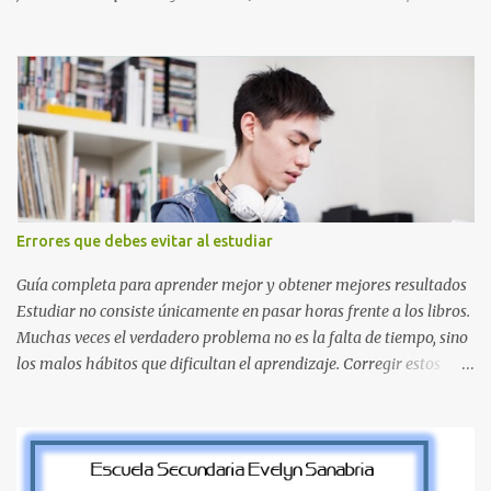
este set es que hemos incluido la letra Ñ , esencial para todos
nuestros proyectos en español. Bloque de letras fuente Mario Bros
desde la J hasta la Q ¿Qué incluye este bloque de letras? En esta
sección de evecrea.com , encontrarás imágenes individuales en alta
resolución de las siguientes letras: Letras vibrantes : La J y la M en
el clásico rojo de la gorra de Mario. Tonos azules : La K y la Ñ , que
destacan por su diseño limpio y audaz. Colores secundarios : La L y
la Q en amarillo brillante, junto con la N y la P en un verde
inspirado en los niveles de los juegos. Formas icónicas : No te
Errores que debes evitar al estudiar
pierdas la letra O , diseñada con ese estilo geométrico tan carac...
Guía completa para aprender mejor y obtener mejores resultados
Estudiar no consiste únicamente en pasar horas frente a los libros.
Muchas veces el verdadero problema no es la falta de tiempo, sino
los malos hábitos que dificultan el aprendizaje. Corregir estos
errores puede ayudarte a comprender mejor los temas, recordar la
información durante más tiempo y sentirte más preparado para
exámenes, tareas y proyectos escolares. En esta guía descubrirás
cuáles son los errores más comunes al estudiar, por qué afectan tu