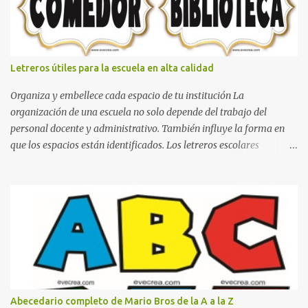
Letreros útiles para la escuela en alta calidad
Organiza y embellece cada espacio de tu institución La
organización de una escuela no solo depende del trabajo del
personal docente y administrativo. También influye la forma en
que los espacios están identificados. Los letreros escolares
cumplen una función práctica al orientar a estudiantes, padres de
familia, docentes y visitantes, pero además aportan un toque
decorativo que hace que la institución luzca más ordenada,
moderna y acogedora. Pensando en esta necesidad, he diseñado
una colección de letreros útiles para la escuela con un estilo
elegante, fácil de leer y listo para imprimir en alta calidad. Su
diseño busca combinar funcionalidad y estética, logrando que
cualquier institución educativa proyecte una imagen más
organizada y profesional. ¿Por qué son importantes los letreros
Abecedario completo de Mario Bros de la A a la Z