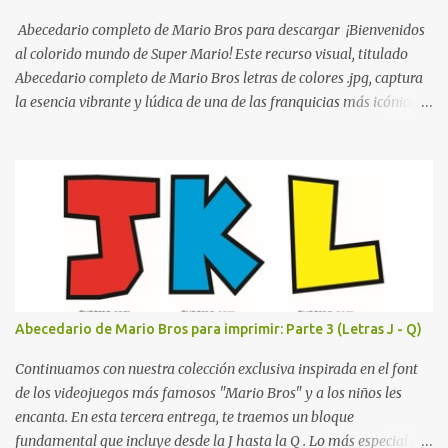
escolares? En una escuela conviven diariamente cientos de
personas. Para quienes visitan la institución por primera vez,
Abecedario completo de Mario Bros para descargar ¡Bienvenidos
encontrar la biblioteca, la dirección o un aula específica puede
al colorido mundo de Super Mario! Este recurso visual, titulado
resultar c...
Abecedario completo de Mario Bros letras de colores .jpg, captura
la esencia vibrante y lúdica de una de las franquicias más icónicas
de los videojuegos. Este set de letras está diseñado para
transformar cualquier mensaje en una aventura, utilizando la
tipografía clásica y robusta que los fans han reconocido por
décadas. En esta primera sección, el abecedario nos presenta:
Identidad Visual: Un diseño de bloques con bordes negros gruesos
que resaltan sobre cualquier fondo. Paleta de Colores: Una
secuencia dinámica que alterna entre el rojo de Mario, el verde de
Luigi, y los tonos azul y amarillo clásicos de los elementos del
juego. Contenido Actual: La imagen muestra la organización desde
Abecedario de Mario Bros para imprimir: Parte 3 (Letras J - Q)
la letra A hasta la M, estableciendo el estilo geométrico y divertido
que define a toda la colección. Primera parte del juego de letras
Continuamos con nuestra colección exclusiva inspirada en el font
in...
de los videojuegos más famosos "Mario Bros" y a los niños les
encanta. En esta tercera entrega, te traemos un bloque
fundamental que incluye desde la J hasta la Q . Lo más especial de