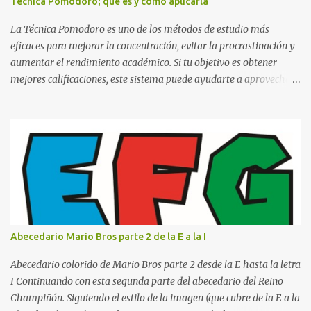
Técnica Pomodoro; qué es y como aplicarla
escrito La clase, materia ó asignatura Grupo Nombre del maestro
o catedrático Ciudad y fecha...
La Técnica Pomodoro es uno de los métodos de estudio más
eficaces para mejorar la concentración, evitar la procrastinación y
aumentar el rendimiento académico. Si tu objetivo es obtener
mejores calificaciones, este sistema puede ayudarte a aprovechar
cada minuto de estudio sin sentirte agotado. Técnica Pomodoro:
qué es, cómo funciona y cómo usarla para sacar mejores notas La
Técnica Pomodoro es un método de administración del tiempo
creado para mejorar la concentración y la productividad. Consiste
en dividir el estudio en bloques cortos de trabajo intenso,
separados por pequeños descansos que ayudan al cerebro a
recuperarse. A diferencia de estudiar durante horas seguidas, este
sistema aprovecha la capacidad natural del cerebro para
mantener la atención durante periodos limitados, lo que permite
Abecedario Mario Bros parte 2 de la E a la I
aprender más en menos tiempo y recordar mejor la información.
Si alguna vez has sentido que pasas muchas horas frente a los
Abecedario colorido de Mario Bros parte 2 desde la E hasta la letra
libros pero aprendes poco, la Técnica Pomodoro puede marcar u...
I Continuando con esta segunda parte del abecedario del Reino
Champiñón. Siguiendo el estilo de la imagen (que cubre de la E a la