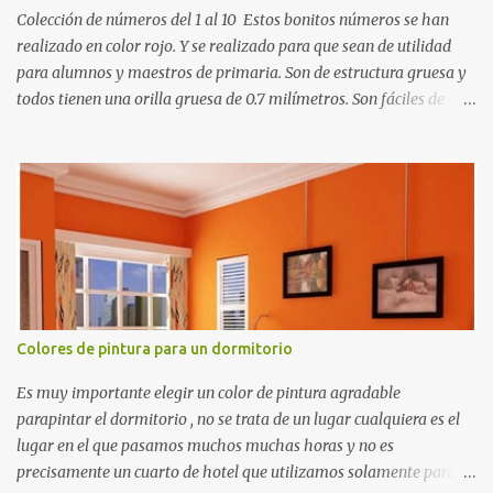
Colección de números del 1 al 10 Estos bonitos números se han
realizado en color rojo. Y se realizado para que sean de utilidad
para alumnos y maestros de primaria. Son de estructura gruesa y
todos tienen una orilla gruesa de 0.7 milímetros. Son fáciles de
recortar y se pueden utilizar en variedad de cosas como ser
recortes para tareas escolares, para hacer juegos infantiles
matemáticos, para decorar los cumpleaños de los niños, entre
otras cosas.
Colores de pintura para un dormitorio
Es muy importante elegir un color de pintura agradable
parapintar el dormitorio , no se trata de un lugar cualquiera es el
lugar en el que pasamos muchos muchas horas y no es
precisamente un cuarto de hotel que utilizamos solamente para