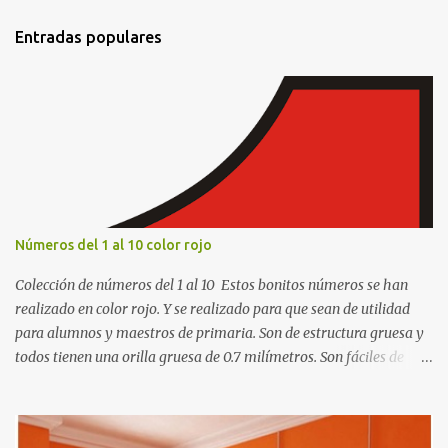
t
Entradas populares
a
r
i
o
s
Números del 1 al 10 color rojo
Colección de números del 1 al 10 Estos bonitos números se han
realizado en color rojo. Y se realizado para que sean de utilidad
para alumnos y maestros de primaria. Son de estructura gruesa y
todos tienen una orilla gruesa de 0.7 milímetros. Son fáciles de
recortar y se pueden utilizar en variedad de cosas como ser
recortes para tareas escolares, para hacer juegos infantiles
matemáticos, para decorar los cumpleaños de los niños, entre