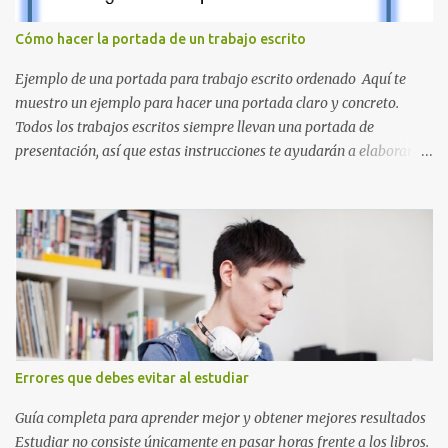
la Q en amarillo brillante, junto con la N y la P en un verde
inspirado en los niveles de los juegos. Formas icónicas : No te
Cómo hacer la portada de un trabajo escrito
pierdas la letra O , diseñada con ese estilo geométrico tan carac...
Ejemplo de una portada para trabajo escrito ordenado Aquí te
muestro un ejemplo para hacer una portada claro y concreto.
Todos los trabajos escritos siempre llevan una portada de
presentación, así que estas instrucciones te ayudarán a elaborar
una portada con todos los datos que se necesitan para presentar
durante todo tu ciclo escolar. Y si tienes amigos también puedes
compartir el enlace de este artículo para que así como a ti también
ellos se puedan guiar con esta explicación. Los datos esenciales
para una portada para presentar un trabajo escrito a mano o
impreso son los siguientes y en este orden: Nombre de la escuela o
del instituto (Es muy importante este dato) Título del trabajo
(Puede ser: Ensayo sobre la lectura, o Informe de computación)
Nombre completo del alumno que va a presentar dicho trabajo
Errores que debes evitar al estudiar
escrito La clase, materia ó asignatura Grupo Nombre del maestro
o catedrático Ciudad y fecha...
Guía completa para aprender mejor y obtener mejores resultados
Estudiar no consiste únicamente en pasar horas frente a los libros.