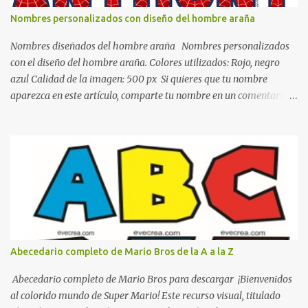
de calidez. Los colores terra son excelentes para usar en el
Nombres personalizados con diseño del hombre araña
dormitorio nos brinda esa sensación de tranquilidad y confort. El
color gris es un color muy relajante y por lo tanto entra en la lista
Nombres diseñados del hombre araña Nombres personalizados
de colo...
con el diseño del hombre araña. Colores utilizados: Rojo, negro
azul Calidad de la imagen: 500 px Si quieres que tu nombre
aparezca en este artículo, comparte tu nombre en un comentario y
con gusto lo diseñamos. Nombres con diseños Spiderman Sonic
bella Cartel de feliz cumpleaños de héroes en pijamas Ideas para
decorar el dormitorio con pósters Cama con diseño de ring de
boxeo Ideas para decoraciones de fiestas infantiles Cosas bonitas
que se pueden hacer con gomas de coche
Abecedario completo de Mario Bros de la A a la Z
Abecedario completo de Mario Bros para descargar ¡Bienvenidos
al colorido mundo de Super Mario! Este recurso visual, titulado