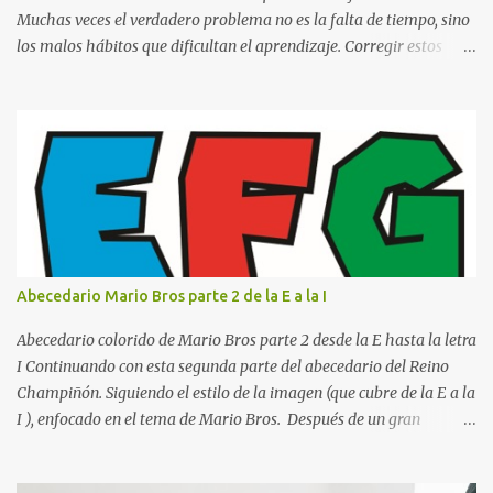
Muchas veces el verdadero problema no es la falta de tiempo, sino
los malos hábitos que dificultan el aprendizaje. Corregir estos
errores puede ayudarte a comprender mejor los temas, recordar la
información durante más tiempo y sentirte más preparado para
exámenes, tareas y proyectos escolares. En esta guía descubrirás
cuáles son los errores más comunes al estudiar, por qué afectan tu
rendimiento y qué puedes hacer para evitarlos. Si eres estudiante
de primaria, secundaria, bachillerato o universidad, estos consejos
te ayudarán a desarrollar hábitos de estudio mucho más efectivos.
¿Por qué es importante identificar los errores al estudiar? Muchas
personas creen que estudiar durante varias horas garantiza
Abecedario Mario Bros parte 2 de la E a la I
buenos resultados. Sin embargo, la calidad del estudio es mucho
más importante que la cantidad de tiempo invertido. Cuando
Abecedario colorido de Mario Bros parte 2 desde la E hasta la letra
detectas y corrige...
I Continuando con esta segunda parte del abecedario del Reino
Champiñón. Siguiendo el estilo de la imagen (que cubre de la E a la
I ), enfocado en el tema de Mario Bros. Después de un gran
comienzo, es hora de seguir recorriendo los niveles de nuestro
abecedario temático. En esta sección, nos enfocamos en el bloque