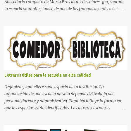
Abecedario completo de Mario Bros letras de colores .jpg, captura
la esencia vibrante y lúdica de una de las franquicias más icónicas
de los videojuegos. Este set de letras está diseñado para
transformar cualquier mensaje en una aventura, utilizando la
tipografía clásica y robusta que los fans han reconocido por
décadas. En esta primera sección, el abecedario nos presenta:
Identidad Visual: Un diseño de bloques con bordes negros gruesos
que resaltan sobre cualquier fondo. Paleta de Colores: Una
secuencia dinámica que alterna entre el rojo de Mario, el verde de
Luigi, y los tonos azul y amarillo clásicos de los elementos del
juego. Contenido Actual: La imagen muestra la organización desde
Letreros útiles para la escuela en alta calidad
la letra A hasta la M, estableciendo el estilo geométrico y divertido
que define a toda la colección. Primera parte del juego de letras
Organiza y embellece cada espacio de tu institución La
in...
organización de una escuela no solo depende del trabajo del
personal docente y administrativo. También influye la forma en
que los espacios están identificados. Los letreros escolares
cumplen una función práctica al orientar a estudiantes, padres de
familia, docentes y visitantes, pero además aportan un toque
decorativo que hace que la institución luzca más ordenada,