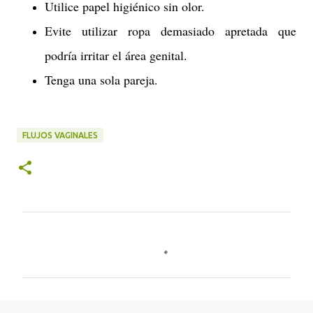
Utilice papel higiénico sin olor.
Evite utilizar ropa demasiado apretada que
podría irritar el área genital.
Tenga una sola pareja.
FLUJOS VAGINALES
C
o
m
e
n