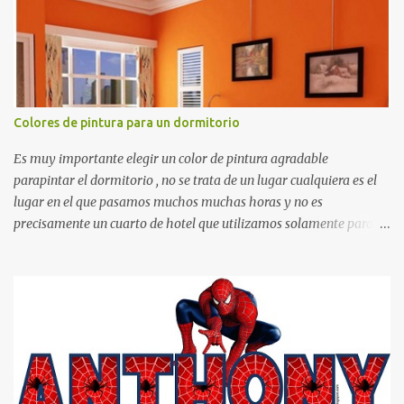
otras cosas.
Colores de pintura para un dormitorio
Es muy importante elegir un color de pintura agradable
parapintar el dormitorio , no se trata de un lugar cualquiera es el
lugar en el que pasamos muchos muchas horas y no es
precisamente un cuarto de hotel que utilizamos solamente para
dormir, se trata de un lugar propio que utilizamos todos los días y
por ende debemos tratar de que éste sea un lugar muy agradable y
cómodo y también para nuestra vista. Te mostramos algunas
sugerencias que pueden brindar la elegancia y estilo que buscas
para tu dormitorio. El color naranja es una buena opción para
recibir esa luz y felicidad que todo ser humano necesita. El color
blanco es ideal para lograr el relax total, es un color que va con
todo y además es color bastante limpio que te dará esa sensación