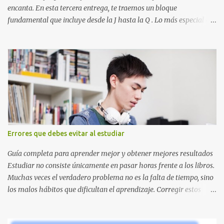
encanta. En esta tercera entrega, te traemos un bloque
fundamental que incluye desde la J hasta la Q . Lo más especial de
este set es que hemos incluido la letra Ñ , esencial para todos
nuestros proyectos en español. Bloque de letras fuente Mario Bros
desde la J hasta la Q ¿Qué incluye este bloque de letras? En esta
sección de evecrea.com , encontrarás imágenes individuales en alta
resolución de las siguientes letras: Letras vibrantes : La J y la M en
el clásico rojo de la gorra de Mario. Tonos azules : La K y la Ñ , que
destacan por su diseño limpio y audaz. Colores secundarios : La L y
la Q en amarillo brillante, junto con la N y la P en un verde
inspirado en los niveles de los juegos. Formas icónicas : No te
Errores que debes evitar al estudiar
pierdas la letra O , diseñada con ese estilo geométrico tan carac...
Guía completa para aprender mejor y obtener mejores resultados
Estudiar no consiste únicamente en pasar horas frente a los libros.
Muchas veces el verdadero problema no es la falta de tiempo, sino
los malos hábitos que dificultan el aprendizaje. Corregir estos
errores puede ayudarte a comprender mejor los temas, recordar la
información durante más tiempo y sentirte más preparado para