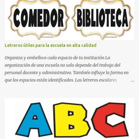
boxeo Ideas para decoraciones de fiestas infantiles Cosas bonitas
que se pueden hacer con gomas de coche
Letreros útiles para la escuela en alta calidad
Organiza y embellece cada espacio de tu institución La
organización de una escuela no solo depende del trabajo del
personal docente y administrativo. También influye la forma en
que los espacios están identificados. Los letreros escolares
cumplen una función práctica al orientar a estudiantes, padres de
familia, docentes y visitantes, pero además aportan un toque
decorativo que hace que la institución luzca más ordenada,
moderna y acogedora. Pensando en esta necesidad, he diseñado
una colección de letreros útiles para la escuela con un estilo
elegante, fácil de leer y listo para imprimir en alta calidad. Su
diseño busca combinar funcionalidad y estética, logrando que