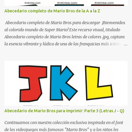
cualquier institución educativa proyecte una imagen más
organizada y profesional. ¿Por qué son importantes los letreros
Abecedario completo de Mario Bros de la A a la Z
escolares? En una escuela conviven diariamente cientos de
personas. Para quienes visitan la institución por primera vez,
Abecedario completo de Mario Bros para descargar ¡Bienvenidos
encontrar la biblioteca, la dirección o un aula específica puede
al colorido mundo de Super Mario! Este recurso visual, titulado
resultar c...
Abecedario completo de Mario Bros letras de colores .jpg, captura
la esencia vibrante y lúdica de una de las franquicias más icónicas
de los videojuegos. Este set de letras está diseñado para
transformar cualquier mensaje en una aventura, utilizando la
tipografía clásica y robusta que los fans han reconocido por
décadas. En esta primera sección, el abecedario nos presenta:
Identidad Visual: Un diseño de bloques con bordes negros gruesos
que resaltan sobre cualquier fondo. Paleta de Colores: Una
secuencia dinámica que alterna entre el rojo de Mario, el verde de
Luigi, y los tonos azul y amarillo clásicos de los elementos del
juego. Contenido Actual: La imagen muestra la organización desde
Abecedario de Mario Bros para imprimir: Parte 3 (Letras J - Q)
la letra A hasta la M, estableciendo el estilo geométrico y divertido
que define a toda la colección. Primera parte del juego de letras
Continuamos con nuestra colección exclusiva inspirada en el font
in...
de los videojuegos más famosos "Mario Bros" y a los niños les