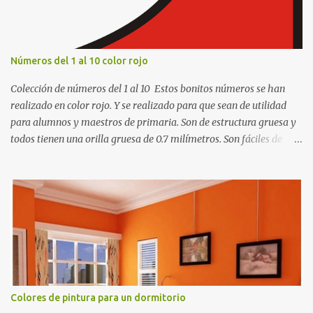
s
Números del 1 al 10 color rojo
Colección de números del 1 al 10 Estos bonitos números se han
realizado en color rojo. Y se realizado para que sean de utilidad
para alumnos y maestros de primaria. Son de estructura gruesa y
todos tienen una orilla gruesa de 0.7 milímetros. Son fáciles de
recortar y se pueden utilizar en variedad de cosas como ser
recortes para tareas escolares, para hacer juegos infantiles
matemáticos, para decorar los cumpleaños de los niños, entre
otras cosas.
Colores de pintura para un dormitorio