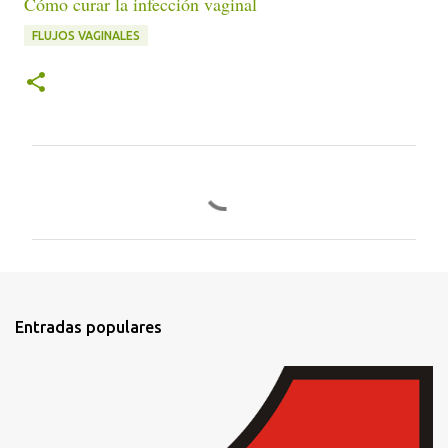
Cómo curar la infección vaginal
FLUJOS VAGINALES
C
o
m
e
n
t
Entradas populares
a
r
i
o