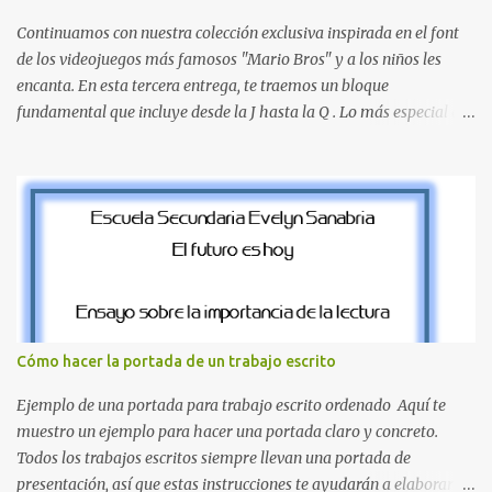
escolares? En una escuela conviven diariamente cientos de
personas. Para quienes visitan la institución por primera vez,
Continuamos con nuestra colección exclusiva inspirada en el font
encontrar la biblioteca, la dirección o un aula específica puede
de los videojuegos más famosos "Mario Bros" y a los niños les
resultar c...
encanta. En esta tercera entrega, te traemos un bloque
fundamental que incluye desde la J hasta la Q . Lo más especial de
este set es que hemos incluido la letra Ñ , esencial para todos
nuestros proyectos en español. Bloque de letras fuente Mario Bros
desde la J hasta la Q ¿Qué incluye este bloque de letras? En esta
sección de evecrea.com , encontrarás imágenes individuales en alta
resolución de las siguientes letras: Letras vibrantes : La J y la M en
el clásico rojo de la gorra de Mario. Tonos azules : La K y la Ñ , que
destacan por su diseño limpio y audaz. Colores secundarios : La L y
la Q en amarillo brillante, junto con la N y la P en un verde
inspirado en los niveles de los juegos. Formas icónicas : No te
Cómo hacer la portada de un trabajo escrito
pierdas la letra O , diseñada con ese estilo geométrico tan carac...
Ejemplo de una portada para trabajo escrito ordenado Aquí te
muestro un ejemplo para hacer una portada claro y concreto.
Todos los trabajos escritos siempre llevan una portada de
presentación, así que estas instrucciones te ayudarán a elaborar