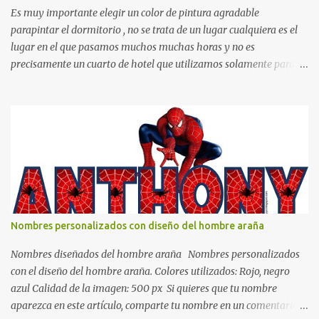
Es muy importante elegir un color de pintura agradable
parapintar el dormitorio , no se trata de un lugar cualquiera es el
lugar en el que pasamos muchos muchas horas y no es
precisamente un cuarto de hotel que utilizamos solamente para
dormir, se trata de un lugar propio que utilizamos todos los días y
por ende debemos tratar de que éste sea un lugar muy agradable y
cómodo y también para nuestra vista. Te mostramos algunas
sugerencias que pueden brindar la elegancia y estilo que buscas
para tu dormitorio. El color naranja es una buena opción para
recibir esa luz y felicidad que todo ser humano necesita. El color
blanco es ideal para lograr el relax total, es un color que va con
todo y además es color bastante limpio que te dará esa sensación
de calidez. Los colores terra son excelentes para usar en el
Nombres personalizados con diseño del hombre araña
dormitorio nos brinda esa sensación de tranquilidad y confort. El
color gris es un color muy relajante y por lo tanto entra en la lista
Nombres diseñados del hombre araña Nombres personalizados
de colo...
con el diseño del hombre araña. Colores utilizados: Rojo, negro
azul Calidad de la imagen: 500 px Si quieres que tu nombre
aparezca en este artículo, comparte tu nombre en un comentario y