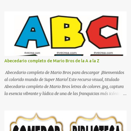
con gusto lo diseñamos. Nombres con diseños Spiderman Sonic
bella Cartel de feliz cumpleaños de héroes en pijamas Ideas para
decorar el dormitorio con pósters Cama con diseño de ring de
boxeo Ideas para decoraciones de fiestas infantiles Cosas bonitas
que se pueden hacer con gomas de coche
Abecedario completo de Mario Bros de la A a la Z
Abecedario completo de Mario Bros para descargar ¡Bienvenidos
al colorido mundo de Super Mario! Este recurso visual, titulado
Abecedario completo de Mario Bros letras de colores .jpg, captura
la esencia vibrante y lúdica de una de las franquicias más icónicas
de los videojuegos. Este set de letras está diseñado para
transformar cualquier mensaje en una aventura, utilizando la
tipografía clásica y robusta que los fans han reconocido por
décadas. En esta primera sección, el abecedario nos presenta:
Identidad Visual: Un diseño de bloques con bordes negros gruesos