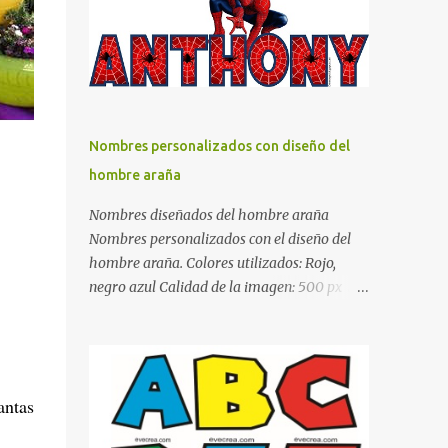
días y por ende debemos tratar de que éste
sea un lugar muy agradable y cómodo y
también para nuestra vista. Te mostramos
algunas sugerencias que pueden brindar la
elegancia y estilo que buscas para tu
dormitorio. El color naranja es una buena
Nombres personalizados con diseño del
opción para recibir esa luz y felicidad que
hombre araña
todo ser humano necesita. El color blanco es
ideal para lograr el relax total, es un color
Nombres diseñados del hombre araña
que va con todo y además es color bastante
Nombres personalizados con el diseño del
limpio que te dará esa sensación de calidez.
hombre araña. Colores utilizados: Rojo,
Los colores terra son excelentes para usar en
negro azul Calidad de la imagen: 500 px Si
el dormitorio nos brinda esa sensación de
quieres que tu nombre aparezca en este
tranquilidad y confort. El color gris es un
artículo, comparte tu nombre en un
color muy relajante y por lo tanto entra en
comentario y con gusto lo diseñamos.
la lista de colo...
Nombres con diseños Spiderman Sonic bella
antas
Cartel de feliz cumpleaños de héroes en
pijamas Ideas para decorar el dormitorio