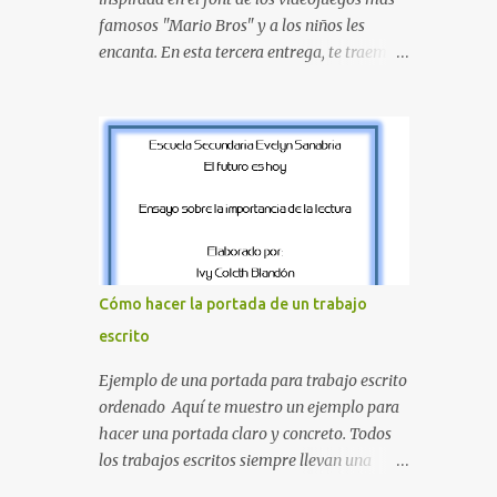
proyecte una imagen más organizada y
famosos "Mario Bros" y a los niños les
profesional. ¿Por qué son importantes los
encanta. En esta tercera entrega, te traemos
letreros escolares? En una escuela conviven
un bloque fundamental que incluye desde la
diariamente cientos de personas. Para
J hasta la Q . Lo más especial de este set es
quienes visitan la institución por primera
que hemos incluido la letra Ñ , esencial para
vez, encontrar la biblioteca, la dirección o un
todos nuestros proyectos en español. Bloque
aula específica puede resultar c...
de letras fuente Mario Bros desde la J hasta
la Q ¿Qué incluye este bloque de letras? En
esta sección de evecrea.com , encontrarás
imágenes individuales en alta resolución de
las siguientes letras: Letras vibrantes : La J y
Cómo hacer la portada de un trabajo
la M en el clásico rojo de la gorra de Mario.
escrito
Tonos azules : La K y la Ñ , que destacan por
su diseño limpio y audaz. Colores
Ejemplo de una portada para trabajo escrito
secundarios : La L y la Q en amarillo
ordenado Aquí te muestro un ejemplo para
brillante, junto con la N y la P en un verde
hacer una portada claro y concreto. Todos
inspirado en los niveles de los juegos.
los trabajos escritos siempre llevan una
Formas icónicas : No te pierdas la letra O ,
portada de presentación, así que estas