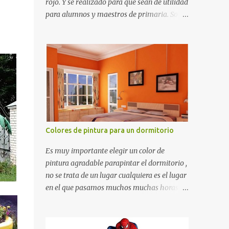
rojo. Y se realizado para que sean de utilidad
para alumnos y maestros de primaria. Son
de estructura gruesa y todos tienen una
orilla gruesa de 0.7 milímetros. Son fáciles
de recortar y se pueden utilizar en variedad
de cosas como ser recortes para tareas
escolares, para hacer juegos infantiles
matemáticos, para decorar los cumpleaños
de los niños, entre otras cosas.
Colores de pintura para un dormitorio
Es muy importante elegir un color de
pintura agradable parapintar el dormitorio ,
no se trata de un lugar cualquiera es el lugar
en el que pasamos muchos muchas horas y
no es precisamente un cuarto de hotel que
utilizamos solamente para dormir, se trata
de un lugar propio que utilizamos todos los