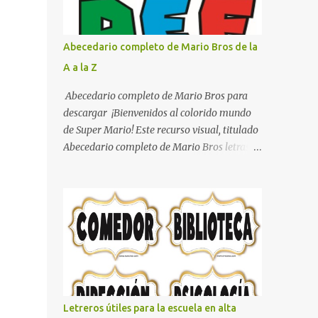
con pósters Cama con diseño de ring de
boxeo Ideas para decoraciones de fiestas
infantiles Cosas bonitas que se pueden hacer
Abecedario completo de Mario Bros de la
con gomas de coche
A a la Z
Abecedario completo de Mario Bros para
descargar ¡Bienvenidos al colorido mundo
de Super Mario! Este recurso visual, titulado
Abecedario completo de Mario Bros letras
de colores .jpg, captura la esencia vibrante y
lúdica de una de las franquicias más icónicas
de los videojuegos. Este set de letras está
diseñado para transformar cualquier
mensaje en una aventura, utilizando la
tipografía clásica y robusta que los fans han
reconocido por décadas. En esta primera
sección, el abecedario nos presenta:
Identidad Visual: Un diseño de bloques con
Letreros útiles para la escuela en alta
bordes negros gruesos que resaltan sobre