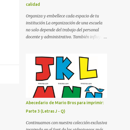
calidad
cualquier fondo. Paleta de Colores: Una
secuencia dinámica que alterna entre el rojo
Organiza y embellece cada espacio de tu
de Mario, el verde de Luigi, y los tonos azul y
institución La organización de una escuela
amarillo clásicos de los elementos del juego.
no solo depende del trabajo del personal
Contenido Actual: La imagen muestra la
docente y administrativo. También influye la
organización desde la letra A hasta la M,
forma en que los espacios están
estableciendo el estilo geométrico y
identificados. Los letreros escolares cumplen
divertido que define a toda la colección.
una función práctica al orientar a
Primera parte del juego de letras in...
estudiantes, padres de familia, docentes y
visitantes, pero además aportan un toque
decorativo que hace que la institución luzca
más ordenada, moderna y acogedora.
Pensando en esta necesidad, he diseñado
una colección de letreros útiles para la
Abecedario de Mario Bros para imprimir:
escuela con un estilo elegante, fácil de leer y
Parte 3 (Letras J - Q)
listo para imprimir en alta calidad. Su diseño
busca combinar funcionalidad y estética,
Continuamos con nuestra colección exclusiva
logrando que cualquier institución educativa
inspirada en el font de los videojuegos más