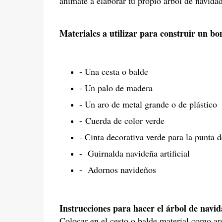
anímate a elaborar tu propio árbol de navidad
Materiales a utilizar para construir un bo
-
Una cesta o balde
-
Un palo de madera
-
Un aro de metal grande o de plástico
-
Cuerda de color verde
-
Cinta decorativa verde para la punta d
-
Guirnalda navideña artificial
-
Adornos navideños
Instrucciones para hacer el árbol de navi
Colocar en el cesto o balde material como are