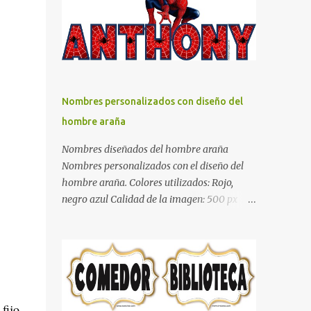
días y por ende debemos tratar de que éste
sea un lugar muy agradable y cómodo y
también para nuestra vista. Te mostramos
algunas sugerencias que pueden brindar la
elegancia y estilo que buscas para tu
dormitorio. El color naranja es una buena
Nombres personalizados con diseño del
opción para recibir esa luz y felicidad que
hombre araña
todo ser humano necesita. El color blanco es
ideal para lograr el relax total, es un color
Nombres diseñados del hombre araña
que va con todo y además es color bastante
Nombres personalizados con el diseño del
limpio que te dará esa sensación de calidez.
hombre araña. Colores utilizados: Rojo,
Los colores terra son excelentes para usar en
negro azul Calidad de la imagen: 500 px Si
el dormitorio nos brinda esa sensación de
quieres que tu nombre aparezca en este
tranquilidad y confort. El color gris es un
artículo, comparte tu nombre en un
color muy relajante y por lo tanto entra en
comentario y con gusto lo diseñamos.
la lista de colo...
Nombres con diseños Spiderman Sonic bella
Cartel de feliz cumpleaños de héroes en
pijamas Ideas para decorar el dormitorio
fijo.