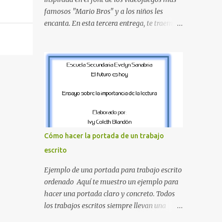
amarillo clásicos de los elementos del juego.
famosos "Mario Bros" y a los niños les
Contenido Actual: La imagen muestra la
encanta. En esta tercera entrega, te traemos
organización desde la letra A hasta la M,
un bloque fundamental que incluye desde la
estableciendo el estilo geométrico y
J hasta la Q . Lo más especial de este set es
divertido que define a toda la colección.
que hemos incluido la letra Ñ , esencial para
Primera parte del juego de letras in...
todos nuestros proyectos en español. Bloque
de letras fuente Mario Bros desde la J hasta
la Q ¿Qué incluye este bloque de letras? En
esta sección de evecrea.com , encontrarás
imágenes individuales en alta resolución de
las siguientes letras: Letras vibrantes : La J y
Cómo hacer la portada de un trabajo
la M en el clásico rojo de la gorra de Mario.
escrito
Tonos azules : La K y la Ñ , que destacan por
su diseño limpio y audaz. Colores
Ejemplo de una portada para trabajo escrito
secundarios : La L y la Q en amarillo
ordenado Aquí te muestro un ejemplo para
brillante, junto con la N y la P en un verde
hacer una portada claro y concreto. Todos
inspirado en los niveles de los juegos.
los trabajos escritos siempre llevan una
Formas icónicas : No te pierdas la letra O ,
portada de presentación, así que estas