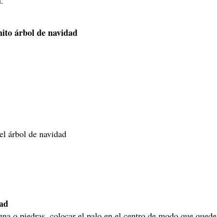
.
nito árbol de navidad
el árbol de navidad
dad
na o piedras, colocar el palo en el centro de modo que quede 