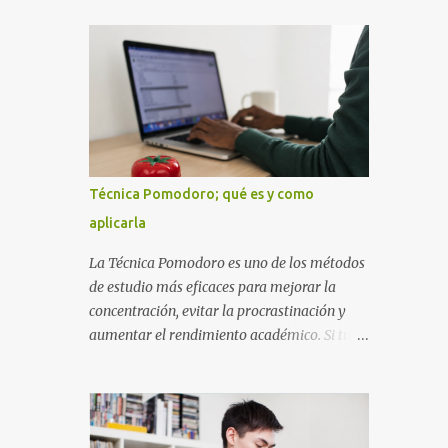
diseñada con ese estilo geométrico tan
instrucciones te ayudarán a elaborar una
carac...
portada con todos los datos que se necesitan
para presentar durante todo tu ciclo escolar.
Y si tienes amigos también puedes
compartir el enlace de este artículo para que
así como a ti también ellos se puedan guiar
con esta explicación. Los datos esenciales
para una portada para presentar un trabajo
Técnica Pomodoro; qué es y como
escrito a mano o impreso son los siguientes
aplicarla
y en este orden: Nombre de la escuela o del
instituto (Es muy importante este dato)
La Técnica Pomodoro es uno de los métodos
Título del trabajo (Puede ser: Ensayo sobre
de estudio más eficaces para mejorar la
la lectura, o Informe de computación)
concentración, evitar la procrastinación y
Nombre completo del alumno que va a
aumentar el rendimiento académico. Si tu
presentar dicho trabajo escrito La clase,
objetivo es obtener mejores calificaciones,
materia ó asignatura Grupo Nombre del
este sistema puede ayudarte a aprovechar
maestro o catedrático Ciudad y fecha...
cada minuto de estudio sin sentirte agotado.
Técnica Pomodoro: qué es, cómo funciona y