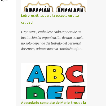
con pósters Cama con diseño de ring de
boxeo Ideas para decoraciones de fiestas
infantiles Cosas bonitas que se pueden hacer
Letreros útiles para la escuela en alta
con gomas de coche
calidad
Organiza y embellece cada espacio de tu
institución La organización de una escuela
no solo depende del trabajo del personal
docente y administrativo. También influye la
forma en que los espacios están
identificados. Los letreros escolares cumplen
una función práctica al orientar a
estudiantes, padres de familia, docentes y
visitantes, pero además aportan un toque
decorativo que hace que la institución luzca
más ordenada, moderna y acogedora.
Pensando en esta necesidad, he diseñado
una colección de letreros útiles para la
Abecedario completo de Mario Bros de la
escuela con un estilo elegante, fácil de leer y