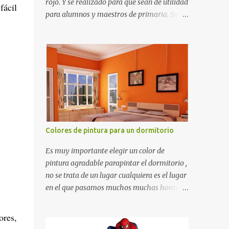
rojo. Y se realizado para que sean de utilidad
fácil
para alumnos y maestros de primaria. Son
de estructura gruesa y todos tienen una
orilla gruesa de 0.7 milímetros. Son fáciles
de recortar y se pueden utilizar en variedad
de cosas como ser recortes para tareas
escolares, para hacer juegos infantiles
matemáticos, para decorar los cumpleaños
de los niños, entre otras cosas.
Colores de pintura para un dormitorio
Es muy importante elegir un color de
pintura agradable parapintar el dormitorio ,
no se trata de un lugar cualquiera es el lugar
en el que pasamos muchos muchas horas y
no es precisamente un cuarto de hotel que
utilizamos solamente para dormir, se trata
ores,
de un lugar propio que utilizamos todos los