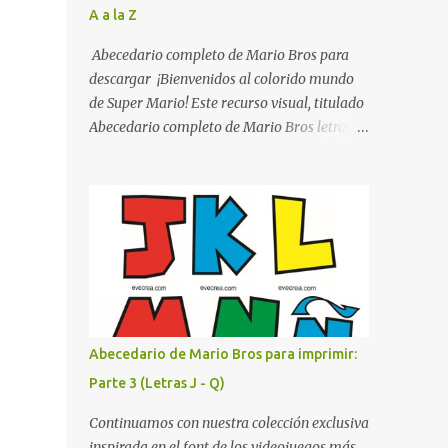
A a la Z
listo para imprimir en alta calidad. Su diseño
busca combinar funcionalidad y estética,
Abecedario completo de Mario Bros para
logrando que cualquier institución educativa
descargar ¡Bienvenidos al colorido mundo
proyecte una imagen más organizada y
de Super Mario! Este recurso visual, titulado
profesional. ¿Por qué son importantes los
Abecedario completo de Mario Bros letras
letreros escolares? En una escuela conviven
de colores .jpg, captura la esencia vibrante y
diariamente cientos de personas. Para
lúdica de una de las franquicias más icónicas
quienes visitan la institución por primera
de los videojuegos. Este set de letras está
vez, encontrar la biblioteca, la dirección o un
diseñado para transformar cualquier
aula específica puede resultar c...
mensaje en una aventura, utilizando la
tipografía clásica y robusta que los fans han
reconocido por décadas. En esta primera
sección, el abecedario nos presenta:
Identidad Visual: Un diseño de bloques con
Abecedario de Mario Bros para imprimir:
bordes negros gruesos que resaltan sobre
Parte 3 (Letras J - Q)
cualquier fondo. Paleta de Colores: Una
secuencia dinámica que alterna entre el rojo
Continuamos con nuestra colección exclusiva
de Mario, el verde de Luigi, y los tonos azul y
inspirada en el font de los videojuegos más