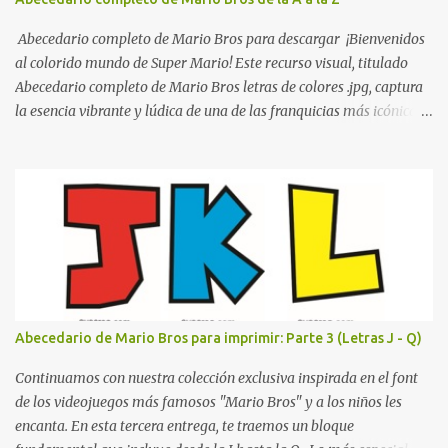
escolares? En una escuela conviven diariamente cientos de
personas. Para quienes visitan la institución por primera vez,
Abecedario completo de Mario Bros para descargar ¡Bienvenidos
encontrar la biblioteca, la dirección o un aula específica puede
al colorido mundo de Super Mario! Este recurso visual, titulado
resultar c...
Abecedario completo de Mario Bros letras de colores .jpg, captura
la esencia vibrante y lúdica de una de las franquicias más icónicas
de los videojuegos. Este set de letras está diseñado para
transformar cualquier mensaje en una aventura, utilizando la
tipografía clásica y robusta que los fans han reconocido por
décadas. En esta primera sección, el abecedario nos presenta:
Identidad Visual: Un diseño de bloques con bordes negros gruesos
que resaltan sobre cualquier fondo. Paleta de Colores: Una
secuencia dinámica que alterna entre el rojo de Mario, el verde de
Luigi, y los tonos azul y amarillo clásicos de los elementos del
juego. Contenido Actual: La imagen muestra la organización desde
Abecedario de Mario Bros para imprimir: Parte 3 (Letras J - Q)
la letra A hasta la M, estableciendo el estilo geométrico y divertido
que define a toda la colección. Primera parte del juego de letras
Continuamos con nuestra colección exclusiva inspirada en el font
in...
de los videojuegos más famosos "Mario Bros" y a los niños les
encanta. En esta tercera entrega, te traemos un bloque