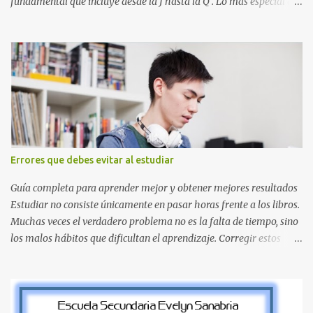
fundamental que incluye desde la J hasta la Q . Lo más especial de
este set es que hemos incluido la letra Ñ , esencial para todos
nuestros proyectos en español. Bloque de letras fuente Mario Bros
desde la J hasta la Q ¿Qué incluye este bloque de letras? En esta
sección de evecrea.com , encontrarás imágenes individuales en alta
resolución de las siguientes letras: Letras vibrantes : La J y la M en
el clásico rojo de la gorra de Mario. Tonos azules : La K y la Ñ , que
destacan por su diseño limpio y audaz. Colores secundarios : La L y
la Q en amarillo brillante, junto con la N y la P en un verde
inspirado en los niveles de los juegos. Formas icónicas : No te
Errores que debes evitar al estudiar
pierdas la letra O , diseñada con ese estilo geométrico tan carac...
Guía completa para aprender mejor y obtener mejores resultados
Estudiar no consiste únicamente en pasar horas frente a los libros.
Muchas veces el verdadero problema no es la falta de tiempo, sino
los malos hábitos que dificultan el aprendizaje. Corregir estos
errores puede ayudarte a comprender mejor los temas, recordar la
información durante más tiempo y sentirte más preparado para
exámenes, tareas y proyectos escolares. En esta guía descubrirás
cuáles son los errores más comunes al estudiar, por qué afectan tu