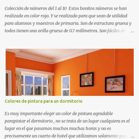
Colección de números del 1 al 10 Estos bonitos números se han
realizado en color rojo. Y se realizado para que sean de utilidad
para alumnos y maestros de primaria. Son de estructura gruesa y
todos tienen una orilla gruesa de 0.7 milímetros. Son fáciles de
recortar y se pueden utilizar en variedad de cosas como ser
recortes para tareas escolares, para hacer juegos infantiles
matemáticos, para decorar los cumpleaños de los niños, entre
otras cosas.
Colores de pintura para un dormitorio
Es muy importante elegir un color de pintura agradable
parapintar el dormitorio , no se trata de un lugar cualquiera es el
lugar en el que pasamos muchos muchas horas y no es
precisamente un cuarto de hotel que utilizamos solamente para