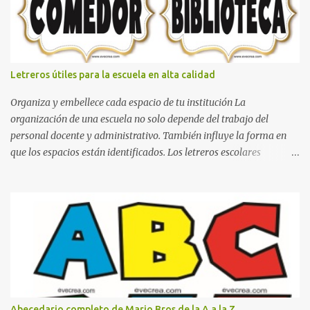
que se pueden hacer con gomas de coche
Letreros útiles para la escuela en alta calidad
Organiza y embellece cada espacio de tu institución La
organización de una escuela no solo depende del trabajo del
personal docente y administrativo. También influye la forma en
que los espacios están identificados. Los letreros escolares
cumplen una función práctica al orientar a estudiantes, padres de
familia, docentes y visitantes, pero además aportan un toque
decorativo que hace que la institución luzca más ordenada,
moderna y acogedora. Pensando en esta necesidad, he diseñado
una colección de letreros útiles para la escuela con un estilo
elegante, fácil de leer y listo para imprimir en alta calidad. Su
diseño busca combinar funcionalidad y estética, logrando que
cualquier institución educativa proyecte una imagen más
organizada y profesional. ¿Por qué son importantes los letreros
Abecedario completo de Mario Bros de la A a la Z