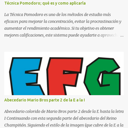
Nombre completo del alumno que va a presentar dicho trabajo
Técnica Pomodoro; qué es y como aplicarla
escrito La clase, materia ó asignatura Grupo Nombre del maestro
o catedrático Ciudad y fecha...
La Técnica Pomodoro es uno de los métodos de estudio más
eficaces para mejorar la concentración, evitar la procrastinación y
aumentar el rendimiento académico. Si tu objetivo es obtener
mejores calificaciones, este sistema puede ayudarte a aprovechar
cada minuto de estudio sin sentirte agotado. Técnica Pomodoro:
qué es, cómo funciona y cómo usarla para sacar mejores notas La
Técnica Pomodoro es un método de administración del tiempo
creado para mejorar la concentración y la productividad. Consiste
en dividir el estudio en bloques cortos de trabajo intenso,
separados por pequeños descansos que ayudan al cerebro a
recuperarse. A diferencia de estudiar durante horas seguidas, este
sistema aprovecha la capacidad natural del cerebro para
mantener la atención durante periodos limitados, lo que permite
Abecedario Mario Bros parte 2 de la E a la I
aprender más en menos tiempo y recordar mejor la información.
Si alguna vez has sentido que pasas muchas horas frente a los
Abecedario colorido de Mario Bros parte 2 desde la E hasta la letra
libros pero aprendes poco, la Técnica Pomodoro puede marcar u...
I Continuando con esta segunda parte del abecedario del Reino
Champiñón. Siguiendo el estilo de la imagen (que cubre de la E a la