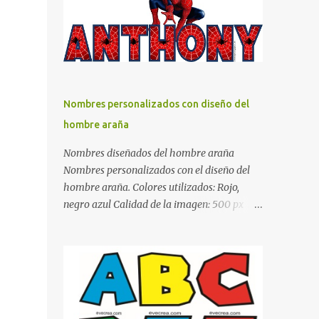
días y por ende debemos tratar de que éste
sea un lugar muy agradable y cómodo y
también para nuestra vista. Te mostramos
algunas sugerencias que pueden brindar la
elegancia y estilo que buscas para tu
dormitorio. El color naranja es una buena
Nombres personalizados con diseño del
opción para recibir esa luz y felicidad que
hombre araña
todo ser humano necesita. El color blanco es
ideal para lograr el relax total, es un color
Nombres diseñados del hombre araña
que va con todo y además es color bastante
Nombres personalizados con el diseño del
limpio que te dará esa sensación de calidez.
hombre araña. Colores utilizados: Rojo,
Los colores terra son excelentes para usar en
negro azul Calidad de la imagen: 500 px Si
el dormitorio nos brinda esa sensación de
quieres que tu nombre aparezca en este
tranquilidad y confort. El color gris es un
artículo, comparte tu nombre en un
color muy relajante y por lo tanto entra en
comentario y con gusto lo diseñamos.
la lista de colo...
Nombres con diseños Spiderman Sonic bella
Cartel de feliz cumpleaños de héroes en
pijamas Ideas para decorar el dormitorio