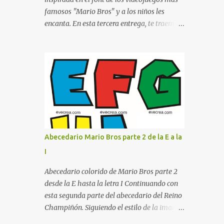
proyecte una imagen más organizada y
famosos "Mario Bros" y a los niños les
profesional. ¿Por qué son importantes los
encanta. En esta tercera entrega, te traemos
letreros escolares? En una escuela conviven
un bloque fundamental que incluye desde la
diariamente cientos de personas. Para
J hasta la Q . Lo más especial de este set es
quienes visitan la institución por primera
que hemos incluido la letra Ñ , esencial para
vez, encontrar la biblioteca, la dirección o un
todos nuestros proyectos en español. Bloque
aula específica puede resultar c...
de letras fuente Mario Bros desde la J hasta
la Q ¿Qué incluye este bloque de letras? En
esta sección de evecrea.com , encontrarás
imágenes individuales en alta resolución de
las siguientes letras: Letras vibrantes : La J y
Abecedario Mario Bros parte 2 de la E a la
la M en el clásico rojo de la gorra de Mario.
I
Tonos azules : La K y la Ñ , que destacan por
su diseño limpio y audaz. Colores
Abecedario colorido de Mario Bros parte 2
secundarios : La L y la Q en amarillo
desde la E hasta la letra I Continuando con
brillante, junto con la N y la P en un verde
esta segunda parte del abecedario del Reino
inspirado en los niveles de los juegos.
Champiñón. Siguiendo el estilo de la imagen
Formas icónicas : No te pierdas la letra O ,
(que cubre de la E a la I ), enfocado en el