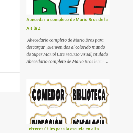
con pósters Cama con diseño de ring de
boxeo Ideas para decoraciones de fiestas
infantiles Cosas bonitas que se pueden hacer
Abecedario completo de Mario Bros de la
con gomas de coche
A a la Z
Abecedario completo de Mario Bros para
descargar ¡Bienvenidos al colorido mundo
de Super Mario! Este recurso visual, titulado
Abecedario completo de Mario Bros letras
de colores .jpg, captura la esencia vibrante y
lúdica de una de las franquicias más icónicas
de los videojuegos. Este set de letras está
diseñado para transformar cualquier
mensaje en una aventura, utilizando la
tipografía clásica y robusta que los fans han
reconocido por décadas. En esta primera
sección, el abecedario nos presenta:
Identidad Visual: Un diseño de bloques con
Letreros útiles para la escuela en alta
bordes negros gruesos que resaltan sobre