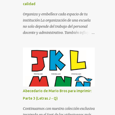
calidad
cualquier fondo. Paleta de Colores: Una
secuencia dinámica que alterna entre el rojo
Organiza y embellece cada espacio de tu
de Mario, el verde de Luigi, y los tonos azul y
institución La organización de una escuela
amarillo clásicos de los elementos del juego.
no solo depende del trabajo del personal
Contenido Actual: La imagen muestra la
docente y administrativo. También influye la
organización desde la letra A hasta la M,
forma en que los espacios están
estableciendo el estilo geométrico y
identificados. Los letreros escolares cumplen
divertido que define a toda la colección.
una función práctica al orientar a
Primera parte del juego de letras in...
estudiantes, padres de familia, docentes y
visitantes, pero además aportan un toque
decorativo que hace que la institución luzca
más ordenada, moderna y acogedora.
Pensando en esta necesidad, he diseñado
una colección de letreros útiles para la
Abecedario de Mario Bros para imprimir:
escuela con un estilo elegante, fácil de leer y
Parte 3 (Letras J - Q)
listo para imprimir en alta calidad. Su diseño
busca combinar funcionalidad y estética,
Continuamos con nuestra colección exclusiva
logrando que cualquier institución educativa
inspirada en el font de los videojuegos más