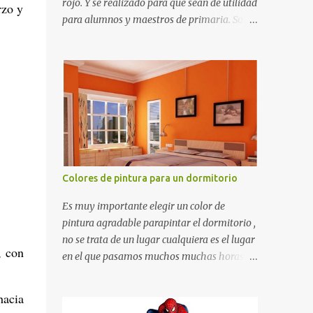
rojo. Y se realizado para que sean de utilidad
rzo y
para alumnos y maestros de primaria. Son
de estructura gruesa y todos tienen una
orilla gruesa de 0.7 milímetros. Son fáciles
de recortar y se pueden utilizar en variedad
de cosas como ser recortes para tareas
escolares, para hacer juegos infantiles
matemáticos, para decorar los cumpleaños
de los niños, entre otras cosas.
Colores de pintura para un dormitorio
Es muy importante elegir un color de
pintura agradable parapintar el dormitorio ,
no se trata de un lugar cualquiera es el lugar
, con
en el que pasamos muchos muchas horas y
no es precisamente un cuarto de hotel que
utilizamos solamente para dormir, se trata
hacia
de un lugar propio que utilizamos todos los