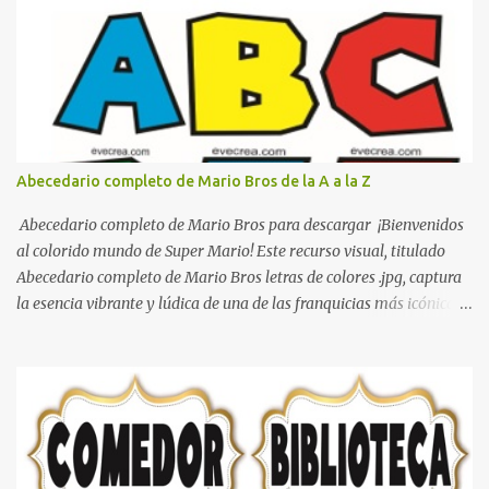
decorar el dormitorio con pósters Cama con diseño de ring de
boxeo Ideas para decoraciones de fiestas infantiles Cosas bonitas
que se pueden hacer con gomas de coche
Abecedario completo de Mario Bros de la A a la Z
Abecedario completo de Mario Bros para descargar ¡Bienvenidos
al colorido mundo de Super Mario! Este recurso visual, titulado
Abecedario completo de Mario Bros letras de colores .jpg, captura
la esencia vibrante y lúdica de una de las franquicias más icónicas
de los videojuegos. Este set de letras está diseñado para
transformar cualquier mensaje en una aventura, utilizando la
tipografía clásica y robusta que los fans han reconocido por
décadas. En esta primera sección, el abecedario nos presenta:
Identidad Visual: Un diseño de bloques con bordes negros gruesos
que resaltan sobre cualquier fondo. Paleta de Colores: Una
secuencia dinámica que alterna entre el rojo de Mario, el verde de