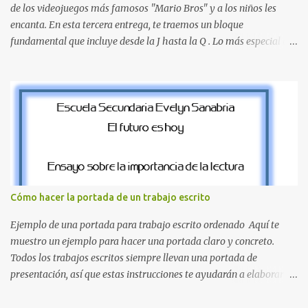
encontrar la biblioteca, la dirección o un aula específica puede
de los videojuegos más famosos "Mario Bros" y a los niños les
resultar c...
encanta. En esta tercera entrega, te traemos un bloque
fundamental que incluye desde la J hasta la Q . Lo más especial de
este set es que hemos incluido la letra Ñ , esencial para todos
nuestros proyectos en español. Bloque de letras fuente Mario Bros
desde la J hasta la Q ¿Qué incluye este bloque de letras? En esta
sección de evecrea.com , encontrarás imágenes individuales en alta
resolución de las siguientes letras: Letras vibrantes : La J y la M en
el clásico rojo de la gorra de Mario. Tonos azules : La K y la Ñ , que
destacan por su diseño limpio y audaz. Colores secundarios : La L y
la Q en amarillo brillante, junto con la N y la P en un verde
inspirado en los niveles de los juegos. Formas icónicas : No te
Cómo hacer la portada de un trabajo escrito
pierdas la letra O , diseñada con ese estilo geométrico tan carac...
Ejemplo de una portada para trabajo escrito ordenado Aquí te
muestro un ejemplo para hacer una portada claro y concreto.
Todos los trabajos escritos siempre llevan una portada de
presentación, así que estas instrucciones te ayudarán a elaborar
una portada con todos los datos que se necesitan para presentar
durante todo tu ciclo escolar. Y si tienes amigos también puedes