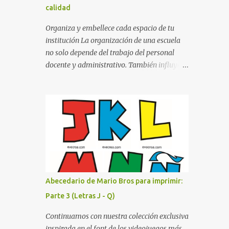
calidad
cualquier fondo. Paleta de Colores: Una
secuencia dinámica que alterna entre el rojo
Organiza y embellece cada espacio de tu
de Mario, el verde de Luigi, y los tonos azul y
institución La organización de una escuela
amarillo clásicos de los elementos del juego.
no solo depende del trabajo del personal
Contenido Actual: La imagen muestra la
docente y administrativo. También influye la
organización desde la letra A hasta la M,
forma en que los espacios están
estableciendo el estilo geométrico y
identificados. Los letreros escolares cumplen
divertido que define a toda la colección.
una función práctica al orientar a
Primera parte del juego de letras in...
estudiantes, padres de familia, docentes y
visitantes, pero además aportan un toque
decorativo que hace que la institución luzca
más ordenada, moderna y acogedora.
Pensando en esta necesidad, he diseñado
una colección de letreros útiles para la
Abecedario de Mario Bros para imprimir:
escuela con un estilo elegante, fácil de leer y
Parte 3 (Letras J - Q)
listo para imprimir en alta calidad. Su diseño
busca combinar funcionalidad y estética,
Continuamos con nuestra colección exclusiva
logrando que cualquier institución educativa
inspirada en el font de los videojuegos más