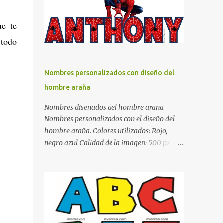
días y por ende debemos tratar de que éste
sea un lugar muy agradable y cómodo y
ue te
también para nuestra vista. Te mostramos
 todo
algunas sugerencias que pueden brindar la
elegancia y estilo que buscas para tu
dormitorio. El color naranja es una buena
Nombres personalizados con diseño del
opción para recibir esa luz y felicidad que
hombre araña
todo ser humano necesita. El color blanco es
ideal para lograr el relax total, es un color
Nombres diseñados del hombre araña
que va con todo y además es color bastante
Nombres personalizados con el diseño del
limpio que te dará esa sensación de calidez.
hombre araña. Colores utilizados: Rojo,
Los colores terra son excelentes para usar en
negro azul Calidad de la imagen: 500 px Si
el dormitorio nos brinda esa sensación de
quieres que tu nombre aparezca en este
tranquilidad y confort. El color gris es un
artículo, comparte tu nombre en un
color muy relajante y por lo tanto entra en
comentario y con gusto lo diseñamos.
la lista de colo...
Nombres con diseños Spiderman Sonic bella
Cartel de feliz cumpleaños de héroes en
pijamas Ideas para decorar el dormitorio