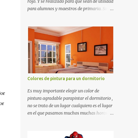
rojo. Y se realizado para que sean de utilidad
para alumnos y maestros de primaria. Son
de estructura gruesa y todos tienen una
orilla gruesa de 0.7 milímetros. Son fáciles
de recortar y se pueden utilizar en variedad
de cosas como ser recortes para tareas
escolares, para hacer juegos infantiles
matemáticos, para decorar los cumpleaños
de los niños, entre otras cosas.
Colores de pintura para un dormitorio
Es muy importante elegir un color de
Por
pintura agradable parapintar el dormitorio ,
or
no se trata de un lugar cualquiera es el lugar
en el que pasamos muchos muchas horas y
no es precisamente un cuarto de hotel que
utilizamos solamente para dormir, se trata
de un lugar propio que utilizamos todos los