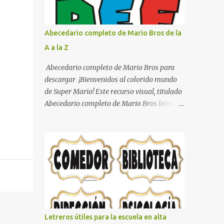
con pósters Cama con diseño de ring de
boxeo Ideas para decoraciones de fiestas
infantiles Cosas bonitas que se pueden hacer
Abecedario completo de Mario Bros de la
con gomas de coche
A a la Z
Abecedario completo de Mario Bros para
descargar ¡Bienvenidos al colorido mundo
de Super Mario! Este recurso visual, titulado
Abecedario completo de Mario Bros letras
de colores .jpg, captura la esencia vibrante y
lúdica de una de las franquicias más icónicas
de los videojuegos. Este set de letras está
diseñado para transformar cualquier
mensaje en una aventura, utilizando la
tipografía clásica y robusta que los fans han
reconocido por décadas. En esta primera
sección, el abecedario nos presenta:
Identidad Visual: Un diseño de bloques con
Letreros útiles para la escuela en alta
bordes negros gruesos que resaltan sobre