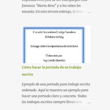
proyecte una imagen más organizada y
famosos "Mario Bros" y a los niños les
profesional. ¿Por qué son importantes los
encanta. En esta tercera entrega, te traemos
letreros escolares? En una escuela conviven
un bloque fundamental que incluye desde la
diariamente cientos de personas. Para
J hasta la Q . Lo más especial de este set es
quienes visitan la institución por primera
que hemos incluido la letra Ñ , esencial para
vez, encontrar la biblioteca, la dirección o un
todos nuestros proyectos en español. Bloque
aula específica puede resultar c...
de letras fuente Mario Bros desde la J hasta
la Q ¿Qué incluye este bloque de letras? En
esta sección de evecrea.com , encontrarás
imágenes individuales en alta resolución de
las siguientes letras: Letras vibrantes : La J y
Cómo hacer la portada de un trabajo
la M en el clásico rojo de la gorra de Mario.
escrito
Tonos azules : La K y la Ñ , que destacan por
su diseño limpio y audaz. Colores
Ejemplo de una portada para trabajo escrito
secundarios : La L y la Q en amarillo
ordenado Aquí te muestro un ejemplo para
brillante, junto con la N y la P en un verde
hacer una portada claro y concreto. Todos
inspirado en los niveles de los juegos.
los trabajos escritos siempre llevan una
Formas icónicas : No te pierdas la letra O ,
portada de presentación, así que estas