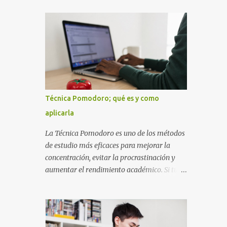
diseñada con ese estilo geométrico tan
instrucciones te ayudarán a elaborar una
carac...
portada con todos los datos que se necesitan
para presentar durante todo tu ciclo escolar.
Y si tienes amigos también puedes
compartir el enlace de este artículo para que
así como a ti también ellos se puedan guiar
con esta explicación. Los datos esenciales
para una portada para presentar un trabajo
Técnica Pomodoro; qué es y como
escrito a mano o impreso son los siguientes
aplicarla
y en este orden: Nombre de la escuela o del
instituto (Es muy importante este dato)
La Técnica Pomodoro es uno de los métodos
Título del trabajo (Puede ser: Ensayo sobre
de estudio más eficaces para mejorar la
la lectura, o Informe de computación)
concentración, evitar la procrastinación y
Nombre completo del alumno que va a
aumentar el rendimiento académico. Si tu
presentar dicho trabajo escrito La clase,
objetivo es obtener mejores calificaciones,
materia ó asignatura Grupo Nombre del
este sistema puede ayudarte a aprovechar
maestro o catedrático Ciudad y fecha...
cada minuto de estudio sin sentirte agotado.
Técnica Pomodoro: qué es, cómo funciona y