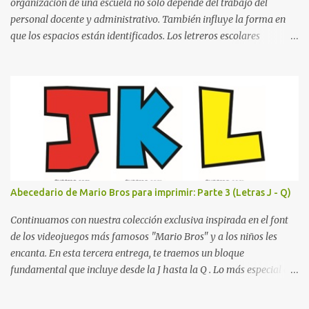
in...
organización de una escuela no solo depende del trabajo del
personal docente y administrativo. También influye la forma en
que los espacios están identificados. Los letreros escolares
cumplen una función práctica al orientar a estudiantes, padres de
familia, docentes y visitantes, pero además aportan un toque
decorativo que hace que la institución luzca más ordenada,
moderna y acogedora. Pensando en esta necesidad, he diseñado
una colección de letreros útiles para la escuela con un estilo
elegante, fácil de leer y listo para imprimir en alta calidad. Su
diseño busca combinar funcionalidad y estética, logrando que
cualquier institución educativa proyecte una imagen más
organizada y profesional. ¿Por qué son importantes los letreros
Abecedario de Mario Bros para imprimir: Parte 3 (Letras J - Q)
escolares? En una escuela conviven diariamente cientos de
personas. Para quienes visitan la institución por primera vez,
Continuamos con nuestra colección exclusiva inspirada en el font
encontrar la biblioteca, la dirección o un aula específica puede
de los videojuegos más famosos "Mario Bros" y a los niños les
resultar c...
encanta. En esta tercera entrega, te traemos un bloque
fundamental que incluye desde la J hasta la Q . Lo más especial de
este set es que hemos incluido la letra Ñ , esencial para todos
nuestros proyectos en español. Bloque de letras fuente Mario Bros