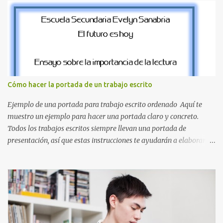
desde la J hasta la Q ¿Qué incluye este bloque de letras? En esta
sección de evecrea.com , encontrarás imágenes individuales en alta
resolución de las siguientes letras: Letras vibrantes : La J y la M en
el clásico rojo de la gorra de Mario. Tonos azules : La K y la Ñ , que
destacan por su diseño limpio y audaz. Colores secundarios : La L y
la Q en amarillo brillante, junto con la N y la P en un verde
inspirado en los niveles de los juegos. Formas icónicas : No te
Cómo hacer la portada de un trabajo escrito
pierdas la letra O , diseñada con ese estilo geométrico tan carac...
Ejemplo de una portada para trabajo escrito ordenado Aquí te
muestro un ejemplo para hacer una portada claro y concreto.
Todos los trabajos escritos siempre llevan una portada de
presentación, así que estas instrucciones te ayudarán a elaborar
una portada con todos los datos que se necesitan para presentar
durante todo tu ciclo escolar. Y si tienes amigos también puedes
compartir el enlace de este artículo para que así como a ti también
ellos se puedan guiar con esta explicación. Los datos esenciales
para una portada para presentar un trabajo escrito a mano o
impreso son los siguientes y en este orden: Nombre de la escuela o