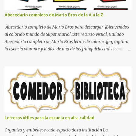
Abecedario completo de Mario Bros de la A a la Z
Abecedario completo de Mario Bros para descargar ¡Bienvenidos
al colorido mundo de Super Mario! Este recurso visual, titulado
Abecedario completo de Mario Bros letras de colores .jpg, captura
la esencia vibrante y lúdica de una de las franquicias más icónicas
de los videojuegos. Este set de letras está diseñado para
transformar cualquier mensaje en una aventura, utilizando la
tipografía clásica y robusta que los fans han reconocido por
décadas. En esta primera sección, el abecedario nos presenta:
Identidad Visual: Un diseño de bloques con bordes negros gruesos
que resaltan sobre cualquier fondo. Paleta de Colores: Una
secuencia dinámica que alterna entre el rojo de Mario, el verde de
Luigi, y los tonos azul y amarillo clásicos de los elementos del
juego. Contenido Actual: La imagen muestra la organización desde
Letreros útiles para la escuela en alta calidad
la letra A hasta la M, estableciendo el estilo geométrico y divertido
que define a toda la colección. Primera parte del juego de letras
Organiza y embellece cada espacio de tu institución La