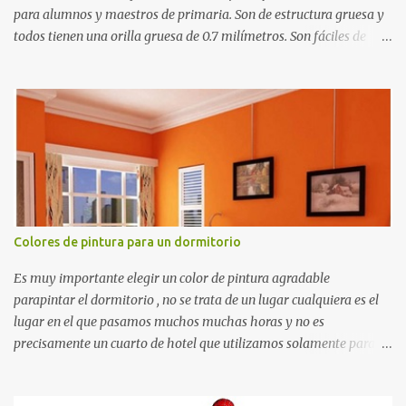
para alumnos y maestros de primaria. Son de estructura gruesa y
todos tienen una orilla gruesa de 0.7 milímetros. Son fáciles de
recortar y se pueden utilizar en variedad de cosas como ser
recortes para tareas escolares, para hacer juegos infantiles
matemáticos, para decorar los cumpleaños de los niños, entre
otras cosas.
Colores de pintura para un dormitorio
Es muy importante elegir un color de pintura agradable
parapintar el dormitorio , no se trata de un lugar cualquiera es el
lugar en el que pasamos muchos muchas horas y no es
precisamente un cuarto de hotel que utilizamos solamente para
dormir, se trata de un lugar propio que utilizamos todos los días y
por ende debemos tratar de que éste sea un lugar muy agradable y