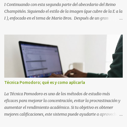
detectas y corrige...
I Continuando con esta segunda parte del abecedario del Reino
Champiñón. Siguiendo el estilo de la imagen (que cubre de la E a la
I ), enfocado en el tema de Mario Bros. Después de un gran
comienzo, es hora de seguir recorriendo los niveles de nuestro
abecedario temático. En esta sección, nos enfocamos en el bloque
de letras que va desde la E hasta la I , las cuales puedes ver
detalladamente en la siguiente imagen, donde hemos unificados
las 5 letras en una sola imagen. Letras individuales para descargar
Letra E color azul Letra F color rojo Letra G color Verde Letra H
Letra I Estas letras no solo destacan por sus colores vibrantes y su
diseño geométrico inspirado en el Reino Champiñón, sino que
también representan elementos clave de la saga: · E de Estrella :
Técnica Pomodoro; qué es y como aplicarla
El ítem que nos da la invencibilidad necesaria para atravesar
cualquier obstáculo. · ...
La Técnica Pomodoro es uno de los métodos de estudio más
eficaces para mejorar la concentración, evitar la procrastinación y
aumentar el rendimiento académico. Si tu objetivo es obtener
mejores calificaciones, este sistema puede ayudarte a aprovechar
cada minuto de estudio sin sentirte agotado. Técnica Pomodoro: