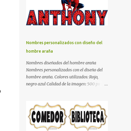
días y por ende debemos tratar de que éste
sea un lugar muy agradable y cómodo y
también para nuestra vista. Te mostramos
algunas sugerencias que pueden brindar la
elegancia y estilo que buscas para tu
dormitorio. El color naranja es una buena
Nombres personalizados con diseño del
opción para recibir esa luz y felicidad que
hombre araña
todo ser humano necesita. El color blanco es
ideal para lograr el relax total, es un color
Nombres diseñados del hombre araña
que va con todo y además es color bastante
Nombres personalizados con el diseño del
limpio que te dará esa sensación de calidez.
hombre araña. Colores utilizados: Rojo,
Los colores terra son excelentes para usar en
negro azul Calidad de la imagen: 500 px Si
el dormitorio nos brinda esa sensación de
a
quieres que tu nombre aparezca en este
tranquilidad y confort. El color gris es un
artículo, comparte tu nombre en un
color muy relajante y por lo tanto entra en
comentario y con gusto lo diseñamos.
la lista de colo...
Nombres con diseños Spiderman Sonic bella
Cartel de feliz cumpleaños de héroes en
pijamas Ideas para decorar el dormitorio