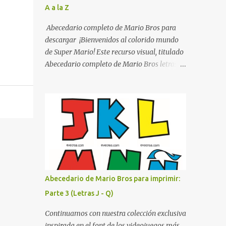
A a la Z
listo para imprimir en alta calidad. Su diseño
busca combinar funcionalidad y estética,
Abecedario completo de Mario Bros para
logrando que cualquier institución educativa
descargar ¡Bienvenidos al colorido mundo
proyecte una imagen más organizada y
de Super Mario! Este recurso visual, titulado
profesional. ¿Por qué son importantes los
Abecedario completo de Mario Bros letras
letreros escolares? En una escuela conviven
de colores .jpg, captura la esencia vibrante y
diariamente cientos de personas. Para
lúdica de una de las franquicias más icónicas
quienes visitan la institución por primera
de los videojuegos. Este set de letras está
vez, encontrar la biblioteca, la dirección o un
diseñado para transformar cualquier
aula específica puede resultar c...
mensaje en una aventura, utilizando la
tipografía clásica y robusta que los fans han
reconocido por décadas. En esta primera
sección, el abecedario nos presenta:
Identidad Visual: Un diseño de bloques con
Abecedario de Mario Bros para imprimir:
bordes negros gruesos que resaltan sobre
Parte 3 (Letras J - Q)
cualquier fondo. Paleta de Colores: Una
secuencia dinámica que alterna entre el rojo
Continuamos con nuestra colección exclusiva
de Mario, el verde de Luigi, y los tonos azul y
inspirada en el font de los videojuegos más