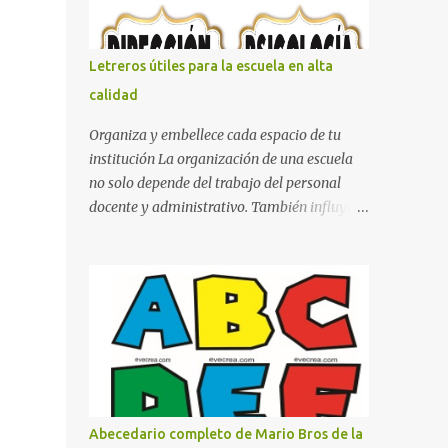
con pósters Cama con diseño de ring de
boxeo Ideas para decoraciones de fiestas
infantiles Cosas bonitas que se pueden hacer
Letreros útiles para la escuela en alta
con gomas de coche
calidad
Organiza y embellece cada espacio de tu
institución La organización de una escuela
no solo depende del trabajo del personal
docente y administrativo. También influye la
forma en que los espacios están
identificados. Los letreros escolares cumplen
una función práctica al orientar a
estudiantes, padres de familia, docentes y
visitantes, pero además aportan un toque
decorativo que hace que la institución luzca
más ordenada, moderna y acogedora.
Pensando en esta necesidad, he diseñado
una colección de letreros útiles para la
Abecedario completo de Mario Bros de la
escuela con un estilo elegante, fácil de leer y