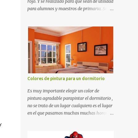
rojo. Y se realizado para que sean de utilidad
para alumnos y maestros de primaria. Son
de estructura gruesa y todos tienen una
orilla gruesa de 0.7 milímetros. Son fáciles
de recortar y se pueden utilizar en variedad
de cosas como ser recortes para tareas
escolares, para hacer juegos infantiles
matemáticos, para decorar los cumpleaños
de los niños, entre otras cosas.
Colores de pintura para un dormitorio
Es muy importante elegir un color de
pintura agradable parapintar el dormitorio ,
no se trata de un lugar cualquiera es el lugar
en el que pasamos muchos muchas horas y
no es precisamente un cuarto de hotel que
y
utilizamos solamente para dormir, se trata
de un lugar propio que utilizamos todos los