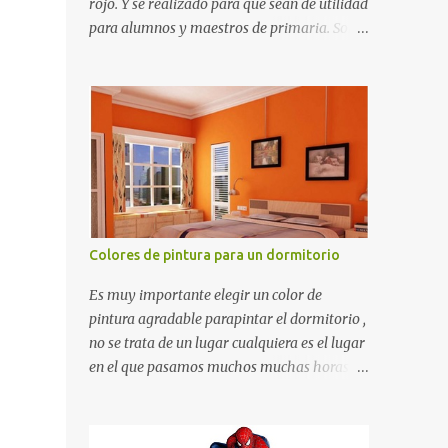
rojo. Y se realizado para que sean de utilidad
para alumnos y maestros de primaria. Son
de estructura gruesa y todos tienen una
orilla gruesa de 0.7 milímetros. Son fáciles
de recortar y se pueden utilizar en variedad
de cosas como ser recortes para tareas
escolares, para hacer juegos infantiles
matemáticos, para decorar los cumpleaños
de los niños, entre otras cosas.
Colores de pintura para un dormitorio
Es muy importante elegir un color de
pintura agradable parapintar el dormitorio ,
no se trata de un lugar cualquiera es el lugar
en el que pasamos muchos muchas horas y
no es precisamente un cuarto de hotel que
utilizamos solamente para dormir, se trata
de un lugar propio que utilizamos todos los