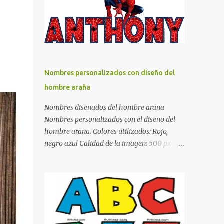
días y por ende debemos tratar de que éste
sea un lugar muy agradable y cómodo y
también para nuestra vista. Te mostramos
algunas sugerencias que pueden brindar la
elegancia y estilo que buscas para tu
dormitorio. El color naranja es una buena
Nombres personalizados con diseño del
opción para recibir esa luz y felicidad que
hombre araña
todo ser humano necesita. El color blanco es
ideal para lograr el relax total, es un color
Nombres diseñados del hombre araña
que va con todo y además es color bastante
Nombres personalizados con el diseño del
limpio que te dará esa sensación de calidez.
hombre araña. Colores utilizados: Rojo,
Los colores terra son excelentes para usar en
negro azul Calidad de la imagen: 500 px Si
el dormitorio nos brinda esa sensación de
quieres que tu nombre aparezca en este
tranquilidad y confort. El color gris es un
artículo, comparte tu nombre en un
color muy relajante y por lo tanto entra en
comentario y con gusto lo diseñamos.
la lista de colo...
Nombres con diseños Spiderman Sonic bella
Cartel de feliz cumpleaños de héroes en
pijamas Ideas para decorar el dormitorio