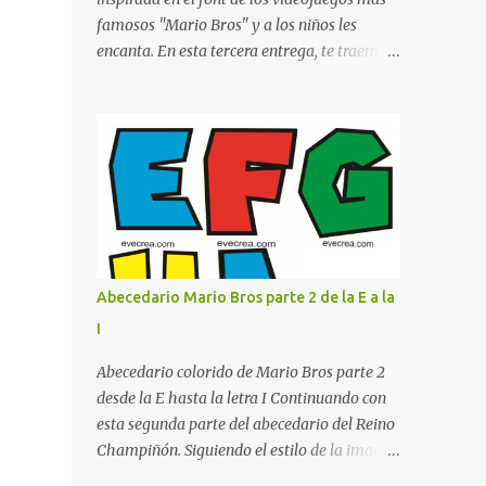
proyecte una imagen más organizada y
famosos "Mario Bros" y a los niños les
profesional. ¿Por qué son importantes los
encanta. En esta tercera entrega, te traemos
letreros escolares? En una escuela conviven
un bloque fundamental que incluye desde la
diariamente cientos de personas. Para
J hasta la Q . Lo más especial de este set es
quienes visitan la institución por primera
que hemos incluido la letra Ñ , esencial para
vez, encontrar la biblioteca, la dirección o un
todos nuestros proyectos en español. Bloque
aula específica puede resultar c...
de letras fuente Mario Bros desde la J hasta
la Q ¿Qué incluye este bloque de letras? En
esta sección de evecrea.com , encontrarás
imágenes individuales en alta resolución de
las siguientes letras: Letras vibrantes : La J y
Abecedario Mario Bros parte 2 de la E a la
la M en el clásico rojo de la gorra de Mario.
I
Tonos azules : La K y la Ñ , que destacan por
su diseño limpio y audaz. Colores
Abecedario colorido de Mario Bros parte 2
secundarios : La L y la Q en amarillo
desde la E hasta la letra I Continuando con
brillante, junto con la N y la P en un verde
esta segunda parte del abecedario del Reino
inspirado en los niveles de los juegos.
Champiñón. Siguiendo el estilo de la imagen
Formas icónicas : No te pierdas la letra O ,
(que cubre de la E a la I ), enfocado en el