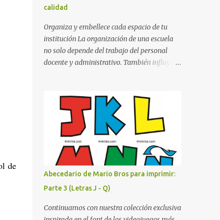
calidad
cualquier fondo. Paleta de Colores: Una
secuencia dinámica que alterna entre el rojo
Organiza y embellece cada espacio de tu
de Mario, el verde de Luigi, y los tonos azul y
institución La organización de una escuela
amarillo clásicos de los elementos del juego.
no solo depende del trabajo del personal
Contenido Actual: La imagen muestra la
docente y administrativo. También influye la
organización desde la letra A hasta la M,
forma en que los espacios están
estableciendo el estilo geométrico y
identificados. Los letreros escolares cumplen
divertido que define a toda la colección.
una función práctica al orientar a
Primera parte del juego de letras in...
estudiantes, padres de familia, docentes y
visitantes, pero además aportan un toque
decorativo que hace que la institución luzca
más ordenada, moderna y acogedora.
Pensando en esta necesidad, he diseñado
ol de
una colección de letreros útiles para la
Abecedario de Mario Bros para imprimir:
escuela con un estilo elegante, fácil de leer y
Parte 3 (Letras J - Q)
listo para imprimir en alta calidad. Su diseño
busca combinar funcionalidad y estética,
Continuamos con nuestra colección exclusiva
logrando que cualquier institución educativa
inspirada en el font de los videojuegos más