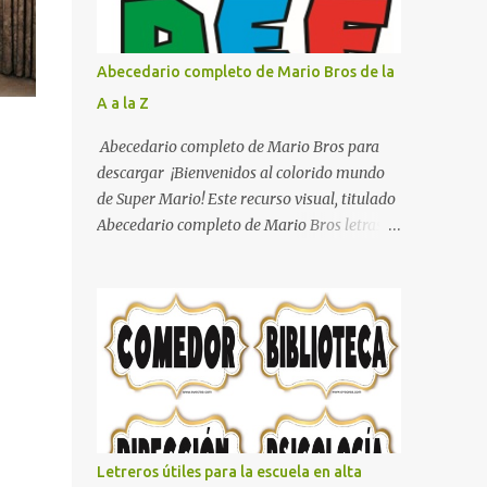
con pósters Cama con diseño de ring de
boxeo Ideas para decoraciones de fiestas
infantiles Cosas bonitas que se pueden hacer
Abecedario completo de Mario Bros de la
con gomas de coche
A a la Z
Abecedario completo de Mario Bros para
descargar ¡Bienvenidos al colorido mundo
de Super Mario! Este recurso visual, titulado
Abecedario completo de Mario Bros letras
de colores .jpg, captura la esencia vibrante y
lúdica de una de las franquicias más icónicas
de los videojuegos. Este set de letras está
diseñado para transformar cualquier
mensaje en una aventura, utilizando la
tipografía clásica y robusta que los fans han
reconocido por décadas. En esta primera
sección, el abecedario nos presenta:
Identidad Visual: Un diseño de bloques con
Letreros útiles para la escuela en alta
bordes negros gruesos que resaltan sobre