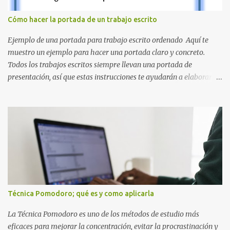
la Q en amarillo brillante, junto con la N y la P en un verde
inspirado en los niveles de los juegos. Formas icónicas : No te
Cómo hacer la portada de un trabajo escrito
pierdas la letra O , diseñada con ese estilo geométrico tan carac...
Ejemplo de una portada para trabajo escrito ordenado Aquí te
muestro un ejemplo para hacer una portada claro y concreto.
Todos los trabajos escritos siempre llevan una portada de
presentación, así que estas instrucciones te ayudarán a elaborar
una portada con todos los datos que se necesitan para presentar
durante todo tu ciclo escolar. Y si tienes amigos también puedes
compartir el enlace de este artículo para que así como a ti también
ellos se puedan guiar con esta explicación. Los datos esenciales
para una portada para presentar un trabajo escrito a mano o
impreso son los siguientes y en este orden: Nombre de la escuela o
del instituto (Es muy importante este dato) Título del trabajo
(Puede ser: Ensayo sobre la lectura, o Informe de computación)
Nombre completo del alumno que va a presentar dicho trabajo
Técnica Pomodoro; qué es y como aplicarla
escrito La clase, materia ó asignatura Grupo Nombre del maestro
o catedrático Ciudad y fecha...
La Técnica Pomodoro es uno de los métodos de estudio más
eficaces para mejorar la concentración, evitar la procrastinación y