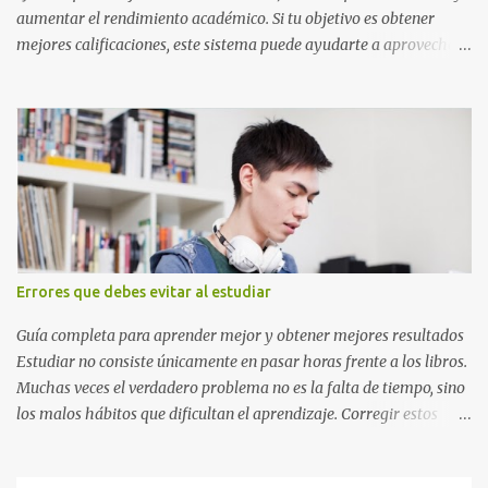
aumentar el rendimiento académico. Si tu objetivo es obtener
mejores calificaciones, este sistema puede ayudarte a aprovechar
cada minuto de estudio sin sentirte agotado. Técnica Pomodoro:
qué es, cómo funciona y cómo usarla para sacar mejores notas La
Técnica Pomodoro es un método de administración del tiempo
creado para mejorar la concentración y la productividad. Consiste
en dividir el estudio en bloques cortos de trabajo intenso,
separados por pequeños descansos que ayudan al cerebro a
recuperarse. A diferencia de estudiar durante horas seguidas, este
sistema aprovecha la capacidad natural del cerebro para
mantener la atención durante periodos limitados, lo que permite
Errores que debes evitar al estudiar
aprender más en menos tiempo y recordar mejor la información.
Si alguna vez has sentido que pasas muchas horas frente a los
Guía completa para aprender mejor y obtener mejores resultados
libros pero aprendes poco, la Técnica Pomodoro puede marcar u...
Estudiar no consiste únicamente en pasar horas frente a los libros.
Muchas veces el verdadero problema no es la falta de tiempo, sino
los malos hábitos que dificultan el aprendizaje. Corregir estos
errores puede ayudarte a comprender mejor los temas, recordar la
información durante más tiempo y sentirte más preparado para