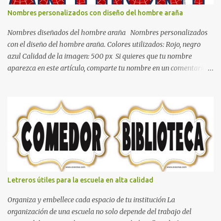
de calidez. Los colores terra son excelentes para usar en el
Nombres personalizados con diseño del hombre araña
dormitorio nos brinda esa sensación de tranquilidad y confort. El
color gris es un color muy relajante y por lo tanto entra en la lista
Nombres diseñados del hombre araña Nombres personalizados
de colo...
con el diseño del hombre araña. Colores utilizados: Rojo, negro
azul Calidad de la imagen: 500 px Si quieres que tu nombre
aparezca en este artículo, comparte tu nombre en un comentario y
con gusto lo diseñamos. Nombres con diseños Spiderman Sonic
bella Cartel de feliz cumpleaños de héroes en pijamas Ideas para
decorar el dormitorio con pósters Cama con diseño de ring de
boxeo Ideas para decoraciones de fiestas infantiles Cosas bonitas
que se pueden hacer con gomas de coche
Letreros útiles para la escuela en alta calidad
Organiza y embellece cada espacio de tu institución La
organización de una escuela no solo depende del trabajo del