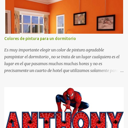
otras cosas.
Colores de pintura para un dormitorio
Es muy importante elegir un color de pintura agradable
parapintar el dormitorio , no se trata de un lugar cualquiera es el
lugar en el que pasamos muchos muchas horas y no es
precisamente un cuarto de hotel que utilizamos solamente para
dormir, se trata de un lugar propio que utilizamos todos los días y
por ende debemos tratar de que éste sea un lugar muy agradable y
cómodo y también para nuestra vista. Te mostramos algunas
sugerencias que pueden brindar la elegancia y estilo que buscas
para tu dormitorio. El color naranja es una buena opción para
recibir esa luz y felicidad que todo ser humano necesita. El color
blanco es ideal para lograr el relax total, es un color que va con
todo y además es color bastante limpio que te dará esa sensación