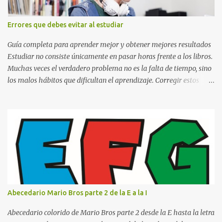
(Puede ser: Ensayo sobre la lectura, o Informe de computación)
Nombre completo del alumno que va a presentar dicho trabajo
Errores que debes evitar al estudiar
escrito La clase, materia ó asignatura Grupo Nombre del maestro
o catedrático Ciudad y fecha...
Guía completa para aprender mejor y obtener mejores resultados
Estudiar no consiste únicamente en pasar horas frente a los libros.
Muchas veces el verdadero problema no es la falta de tiempo, sino
los malos hábitos que dificultan el aprendizaje. Corregir estos
errores puede ayudarte a comprender mejor los temas, recordar la
información durante más tiempo y sentirte más preparado para
exámenes, tareas y proyectos escolares. En esta guía descubrirás
cuáles son los errores más comunes al estudiar, por qué afectan tu
rendimiento y qué puedes hacer para evitarlos. Si eres estudiante
de primaria, secundaria, bachillerato o universidad, estos consejos
te ayudarán a desarrollar hábitos de estudio mucho más efectivos.
¿Por qué es importante identificar los errores al estudiar? Muchas
personas creen que estudiar durante varias horas garantiza
Abecedario Mario Bros parte 2 de la E a la I
buenos resultados. Sin embargo, la calidad del estudio es mucho
más importante que la cantidad de tiempo invertido. Cuando
Abecedario colorido de Mario Bros parte 2 desde la E hasta la letra