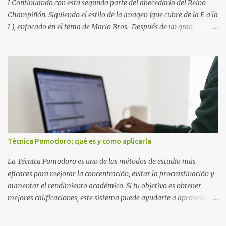
detectas y corrige...
I Continuando con esta segunda parte del abecedario del Reino
Champiñón. Siguiendo el estilo de la imagen (que cubre de la E a la
I ), enfocado en el tema de Mario Bros. Después de un gran
comienzo, es hora de seguir recorriendo los niveles de nuestro
abecedario temático. En esta sección, nos enfocamos en el bloque
de letras que va desde la E hasta la I , las cuales puedes ver
detalladamente en la siguiente imagen, donde hemos unificados
las 5 letras en una sola imagen. Letras individuales para descargar
Letra E color azul Letra F color rojo Letra G color Verde Letra H
Letra I Estas letras no solo destacan por sus colores vibrantes y su
diseño geométrico inspirado en el Reino Champiñón, sino que
también representan elementos clave de la saga: · E de Estrella :
Técnica Pomodoro; qué es y como aplicarla
El ítem que nos da la invencibilidad necesaria para atravesar
cualquier obstáculo. · ...
La Técnica Pomodoro es uno de los métodos de estudio más
eficaces para mejorar la concentración, evitar la procrastinación y
aumentar el rendimiento académico. Si tu objetivo es obtener
mejores calificaciones, este sistema puede ayudarte a aprovechar
cada minuto de estudio sin sentirte agotado. Técnica Pomodoro:
qué es, cómo funciona y cómo usarla para sacar mejores notas La