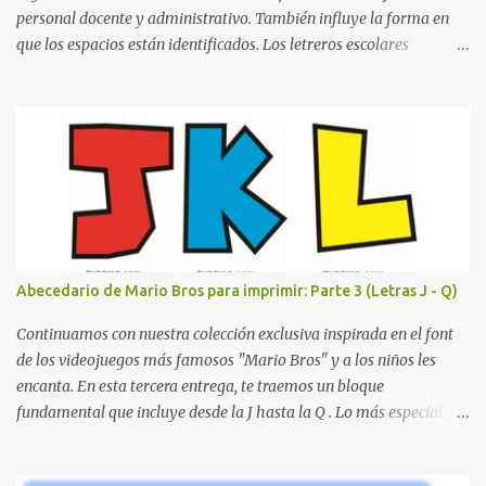
personal docente y administrativo. También influye la forma en
que los espacios están identificados. Los letreros escolares
cumplen una función práctica al orientar a estudiantes, padres de
familia, docentes y visitantes, pero además aportan un toque
decorativo que hace que la institución luzca más ordenada,
moderna y acogedora. Pensando en esta necesidad, he diseñado
una colección de letreros útiles para la escuela con un estilo
elegante, fácil de leer y listo para imprimir en alta calidad. Su
diseño busca combinar funcionalidad y estética, logrando que
cualquier institución educativa proyecte una imagen más
organizada y profesional. ¿Por qué son importantes los letreros
Abecedario de Mario Bros para imprimir: Parte 3 (Letras J - Q)
escolares? En una escuela conviven diariamente cientos de
personas. Para quienes visitan la institución por primera vez,
Continuamos con nuestra colección exclusiva inspirada en el font
encontrar la biblioteca, la dirección o un aula específica puede
de los videojuegos más famosos "Mario Bros" y a los niños les
resultar c...
encanta. En esta tercera entrega, te traemos un bloque
fundamental que incluye desde la J hasta la Q . Lo más especial de
este set es que hemos incluido la letra Ñ , esencial para todos
nuestros proyectos en español. Bloque de letras fuente Mario Bros