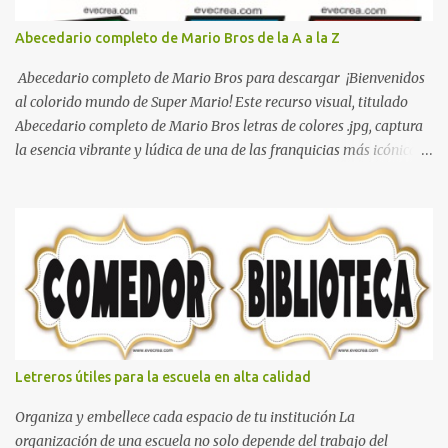
Abecedario completo de Mario Bros de la A a la Z
Abecedario completo de Mario Bros para descargar ¡Bienvenidos
al colorido mundo de Super Mario! Este recurso visual, titulado
Abecedario completo de Mario Bros letras de colores .jpg, captura
la esencia vibrante y lúdica de una de las franquicias más icónicas
de los videojuegos. Este set de letras está diseñado para
transformar cualquier mensaje en una aventura, utilizando la
tipografía clásica y robusta que los fans han reconocido por
décadas. En esta primera sección, el abecedario nos presenta:
Identidad Visual: Un diseño de bloques con bordes negros gruesos
que resaltan sobre cualquier fondo. Paleta de Colores: Una
secuencia dinámica que alterna entre el rojo de Mario, el verde de
Luigi, y los tonos azul y amarillo clásicos de los elementos del
juego. Contenido Actual: La imagen muestra la organización desde
Letreros útiles para la escuela en alta calidad
la letra A hasta la M, estableciendo el estilo geométrico y divertido
que define a toda la colección. Primera parte del juego de letras
Organiza y embellece cada espacio de tu institución La
in...
organización de una escuela no solo depende del trabajo del