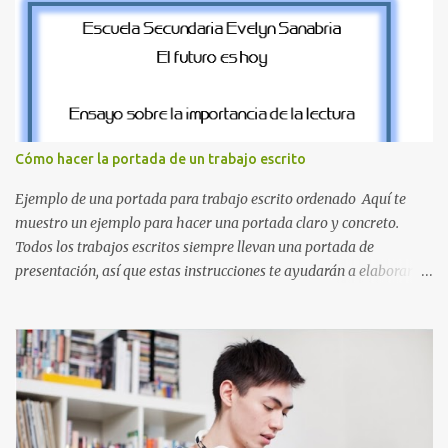
desde la J hasta la Q ¿Qué incluye este bloque de letras? En esta
sección de evecrea.com , encontrarás imágenes individuales en alta
resolución de las siguientes letras: Letras vibrantes : La J y la M en
el clásico rojo de la gorra de Mario. Tonos azules : La K y la Ñ , que
destacan por su diseño limpio y audaz. Colores secundarios : La L y
la Q en amarillo brillante, junto con la N y la P en un verde
inspirado en los niveles de los juegos. Formas icónicas : No te
Cómo hacer la portada de un trabajo escrito
pierdas la letra O , diseñada con ese estilo geométrico tan carac...
Ejemplo de una portada para trabajo escrito ordenado Aquí te
muestro un ejemplo para hacer una portada claro y concreto.
Todos los trabajos escritos siempre llevan una portada de
presentación, así que estas instrucciones te ayudarán a elaborar
una portada con todos los datos que se necesitan para presentar
durante todo tu ciclo escolar. Y si tienes amigos también puedes
compartir el enlace de este artículo para que así como a ti también
ellos se puedan guiar con esta explicación. Los datos esenciales
para una portada para presentar un trabajo escrito a mano o
impreso son los siguientes y en este orden: Nombre de la escuela o
del instituto (Es muy importante este dato) Título del trabajo