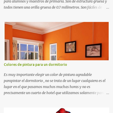
para alumnos y maestros de primaria. Son de estructura gruesa y
todos tienen una orilla gruesa de 0.7 milímetros. Son fáciles de
recortar y se pueden utilizar en variedad de cosas como ser
recortes para tareas escolares, para hacer juegos infantiles
matemáticos, para decorar los cumpleaños de los niños, entre
otras cosas.
Colores de pintura para un dormitorio
Es muy importante elegir un color de pintura agradable
parapintar el dormitorio , no se trata de un lugar cualquiera es el
lugar en el que pasamos muchos muchas horas y no es
precisamente un cuarto de hotel que utilizamos solamente para
dormir, se trata de un lugar propio que utilizamos todos los días y
por ende debemos tratar de que éste sea un lugar muy agradable y
cómodo y también para nuestra vista. Te mostramos algunas