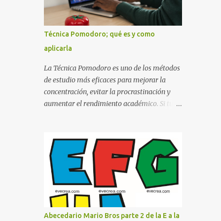
así como a ti también ellos se puedan guiar
con esta explicación. Los datos esenciales
para una portada para presentar un trabajo
Técnica Pomodoro; qué es y como
escrito a mano o impreso son los siguientes
aplicarla
y en este orden: Nombre de la escuela o del
instituto (Es muy importante este dato)
La Técnica Pomodoro es uno de los métodos
Título del trabajo (Puede ser: Ensayo sobre
de estudio más eficaces para mejorar la
la lectura, o Informe de computación)
concentración, evitar la procrastinación y
Nombre completo del alumno que va a
aumentar el rendimiento académico. Si tu
presentar dicho trabajo escrito La clase,
objetivo es obtener mejores calificaciones,
materia ó asignatura Grupo Nombre del
este sistema puede ayudarte a aprovechar
maestro o catedrático Ciudad y fecha...
cada minuto de estudio sin sentirte agotado.
Técnica Pomodoro: qué es, cómo funciona y
cómo usarla para sacar mejores notas La
Técnica Pomodoro es un método de
administración del tiempo creado para
mejorar la concentración y la productividad.
Consiste en dividir el estudio en bloques
Abecedario Mario Bros parte 2 de la E a la