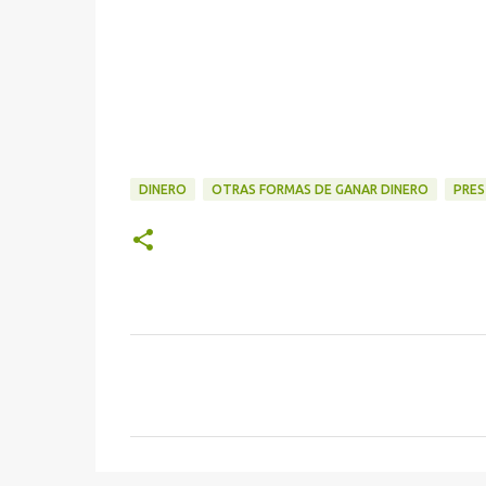
DINERO
OTRAS FORMAS DE GANAR DINERO
PRES
C
o
m
e