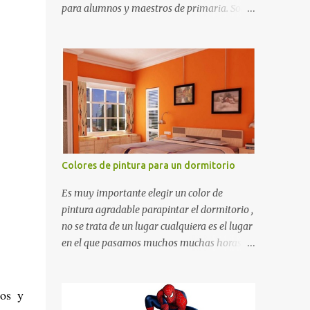
para alumnos y maestros de primaria. Son
de estructura gruesa y todos tienen una
orilla gruesa de 0.7 milímetros. Son fáciles
de recortar y se pueden utilizar en variedad
de cosas como ser recortes para tareas
escolares, para hacer juegos infantiles
matemáticos, para decorar los cumpleaños
de los niños, entre otras cosas.
Colores de pintura para un dormitorio
Es muy importante elegir un color de
pintura agradable parapintar el dormitorio ,
no se trata de un lugar cualquiera es el lugar
en el que pasamos muchos muchas horas y
no es precisamente un cuarto de hotel que
utilizamos solamente para dormir, se trata
de un lugar propio que utilizamos todos los
tos y
días y por ende debemos tratar de que éste