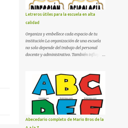
boxeo Ideas para decoraciones de fiestas
infantiles Cosas bonitas que se pueden hacer
Letreros útiles para la escuela en alta
con gomas de coche
calidad
Organiza y embellece cada espacio de tu
institución La organización de una escuela
no solo depende del trabajo del personal
docente y administrativo. También influye la
forma en que los espacios están
identificados. Los letreros escolares cumplen
una función práctica al orientar a
estudiantes, padres de familia, docentes y
visitantes, pero además aportan un toque
decorativo que hace que la institución luzca
más ordenada, moderna y acogedora.
Pensando en esta necesidad, he diseñado
una colección de letreros útiles para la
Abecedario completo de Mario Bros de la
escuela con un estilo elegante, fácil de leer y
A a la Z