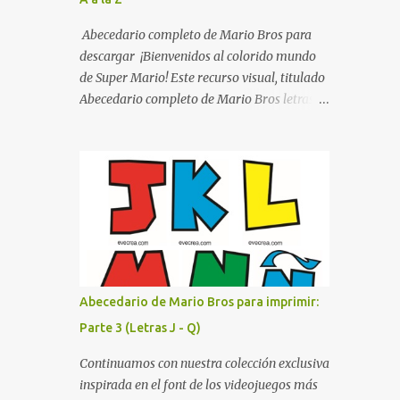
listo para imprimir en alta calidad. Su diseño
busca combinar funcionalidad y estética,
Abecedario completo de Mario Bros para
logrando que cualquier institución educativa
descargar ¡Bienvenidos al colorido mundo
proyecte una imagen más organizada y
de Super Mario! Este recurso visual, titulado
profesional. ¿Por qué son importantes los
Abecedario completo de Mario Bros letras
letreros escolares? En una escuela conviven
de colores .jpg, captura la esencia vibrante y
diariamente cientos de personas. Para
lúdica de una de las franquicias más icónicas
quienes visitan la institución por primera
de los videojuegos. Este set de letras está
vez, encontrar la biblioteca, la dirección o un
diseñado para transformar cualquier
aula específica puede resultar c...
mensaje en una aventura, utilizando la
tipografía clásica y robusta que los fans han
reconocido por décadas. En esta primera
sección, el abecedario nos presenta:
Identidad Visual: Un diseño de bloques con
Abecedario de Mario Bros para imprimir:
bordes negros gruesos que resaltan sobre
Parte 3 (Letras J - Q)
cualquier fondo. Paleta de Colores: Una
secuencia dinámica que alterna entre el rojo
Continuamos con nuestra colección exclusiva
de Mario, el verde de Luigi, y los tonos azul y
inspirada en el font de los videojuegos más
amarillo clásicos de los elementos del juego.