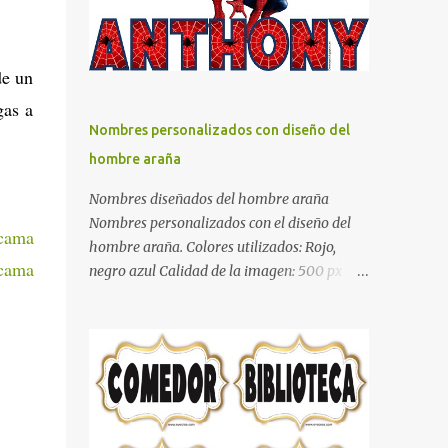
sea un lugar muy agradable y cómodo y
también para nuestra vista. Te mostramos
algunas sugerencias que pueden brindar la
de un
elegancia y estilo que buscas para tu
gas a
dormitorio. El color naranja es una buena
Nombres personalizados con diseño del
opción para recibir esa luz y felicidad que
hombre araña
todo ser humano necesita. El color blanco es
ideal para lograr el relax total, es un color
Nombres diseñados del hombre araña
que va con todo y además es color bastante
Nombres personalizados con el diseño del
 cama
limpio que te dará esa sensación de calidez.
hombre araña. Colores utilizados: Rojo,
Los colores terra son excelentes para usar en
 cama
negro azul Calidad de la imagen: 500 px Si
el dormitorio nos brinda esa sensación de
quieres que tu nombre aparezca en este
tranquilidad y confort. El color gris es un
artículo, comparte tu nombre en un
color muy relajante y por lo tanto entra en
comentario y con gusto lo diseñamos.
la lista de colo...
Nombres con diseños Spiderman Sonic bella
Cartel de feliz cumpleaños de héroes en
pijamas Ideas para decorar el dormitorio
con pósters Cama con diseño de ring de