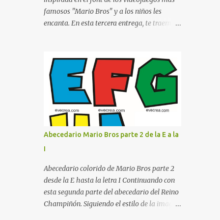
proyecte una imagen más organizada y
famosos "Mario Bros" y a los niños les
profesional. ¿Por qué son importantes los
encanta. En esta tercera entrega, te traemos
letreros escolares? En una escuela conviven
un bloque fundamental que incluye desde la
diariamente cientos de personas. Para
J hasta la Q . Lo más especial de este set es
quienes visitan la institución por primera
que hemos incluido la letra Ñ , esencial para
vez, encontrar la biblioteca, la dirección o un
todos nuestros proyectos en español. Bloque
aula específica puede resultar c...
de letras fuente Mario Bros desde la J hasta
la Q ¿Qué incluye este bloque de letras? En
esta sección de evecrea.com , encontrarás
imágenes individuales en alta resolución de
las siguientes letras: Letras vibrantes : La J y
Abecedario Mario Bros parte 2 de la E a la
la M en el clásico rojo de la gorra de Mario.
I
Tonos azules : La K y la Ñ , que destacan por
su diseño limpio y audaz. Colores
Abecedario colorido de Mario Bros parte 2
secundarios : La L y la Q en amarillo
desde la E hasta la letra I Continuando con
brillante, junto con la N y la P en un verde
esta segunda parte del abecedario del Reino
inspirado en los niveles de los juegos.
Champiñón. Siguiendo el estilo de la imagen
Formas icónicas : No te pierdas la letra O ,
(que cubre de la E a la I ), enfocado en el