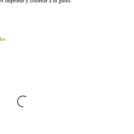
 imprimir y colorear a tu gusto.
das