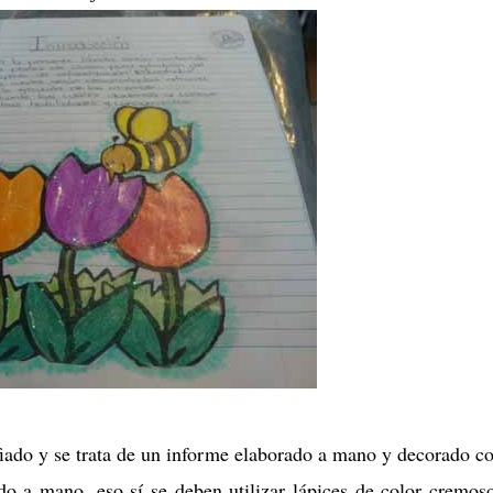
fiado y se trata de un informe elaborado a mano y decorado c
do a mano, eso sí se deben utilizar lápices de color cremos