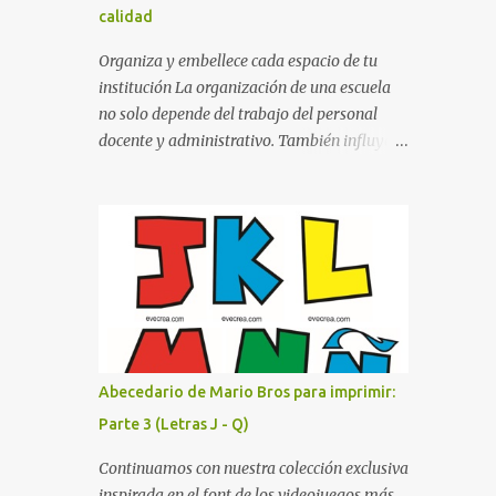
calidad
cualquier fondo. Paleta de Colores: Una
secuencia dinámica que alterna entre el rojo
Organiza y embellece cada espacio de tu
de Mario, el verde de Luigi, y los tonos azul y
institución La organización de una escuela
amarillo clásicos de los elementos del juego.
no solo depende del trabajo del personal
Contenido Actual: La imagen muestra la
docente y administrativo. También influye la
organización desde la letra A hasta la M,
forma en que los espacios están
estableciendo el estilo geométrico y
identificados. Los letreros escolares cumplen
divertido que define a toda la colección.
una función práctica al orientar a
Primera parte del juego de letras in...
estudiantes, padres de familia, docentes y
visitantes, pero además aportan un toque
decorativo que hace que la institución luzca
más ordenada, moderna y acogedora.
Pensando en esta necesidad, he diseñado
una colección de letreros útiles para la
Abecedario de Mario Bros para imprimir:
escuela con un estilo elegante, fácil de leer y
Parte 3 (Letras J - Q)
listo para imprimir en alta calidad. Su diseño
busca combinar funcionalidad y estética,
Continuamos con nuestra colección exclusiva
logrando que cualquier institución educativa
inspirada en el font de los videojuegos más