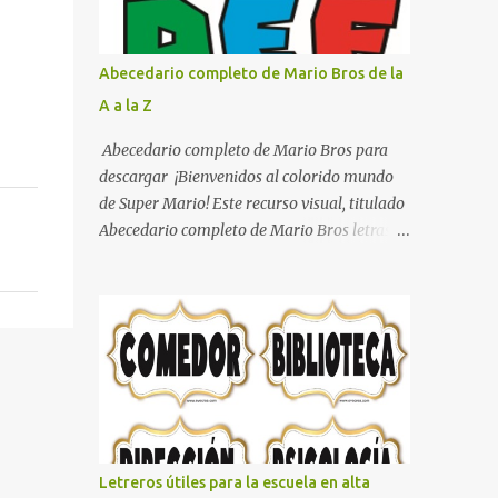
con pósters Cama con diseño de ring de
boxeo Ideas para decoraciones de fiestas
infantiles Cosas bonitas que se pueden hacer
Abecedario completo de Mario Bros de la
con gomas de coche
A a la Z
Abecedario completo de Mario Bros para
descargar ¡Bienvenidos al colorido mundo
de Super Mario! Este recurso visual, titulado
Abecedario completo de Mario Bros letras
de colores .jpg, captura la esencia vibrante y
lúdica de una de las franquicias más icónicas
de los videojuegos. Este set de letras está
diseñado para transformar cualquier
mensaje en una aventura, utilizando la
tipografía clásica y robusta que los fans han
reconocido por décadas. En esta primera
sección, el abecedario nos presenta:
Identidad Visual: Un diseño de bloques con
Letreros útiles para la escuela en alta
bordes negros gruesos que resaltan sobre