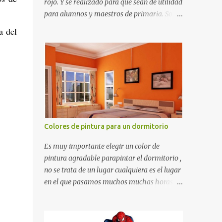
rojo. Y se realizado para que sean de utilidad
para alumnos y maestros de primaria. Son
de estructura gruesa y todos tienen una
a del
orilla gruesa de 0.7 milímetros. Son fáciles
de recortar y se pueden utilizar en variedad
de cosas como ser recortes para tareas
escolares, para hacer juegos infantiles
matemáticos, para decorar los cumpleaños
de los niños, entre otras cosas.
Colores de pintura para un dormitorio
Es muy importante elegir un color de
pintura agradable parapintar el dormitorio ,
no se trata de un lugar cualquiera es el lugar
en el que pasamos muchos muchas horas y
no es precisamente un cuarto de hotel que
utilizamos solamente para dormir, se trata
de un lugar propio que utilizamos todos los