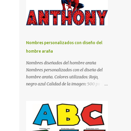
días y por ende debemos tratar de que éste
sea un lugar muy agradable y cómodo y
también para nuestra vista. Te mostramos
algunas sugerencias que pueden brindar la
elegancia y estilo que buscas para tu
dormitorio. El color naranja es una buena
Nombres personalizados con diseño del
opción para recibir esa luz y felicidad que
hombre araña
todo ser humano necesita. El color blanco es
ideal para lograr el relax total, es un color
Nombres diseñados del hombre araña
que va con todo y además es color bastante
Nombres personalizados con el diseño del
limpio que te dará esa sensación de calidez.
hombre araña. Colores utilizados: Rojo,
Los colores terra son excelentes para usar en
negro azul Calidad de la imagen: 500 px Si
el dormitorio nos brinda esa sensación de
quieres que tu nombre aparezca en este
tranquilidad y confort. El color gris es un
artículo, comparte tu nombre en un
color muy relajante y por lo tanto entra en
comentario y con gusto lo diseñamos.
la lista de colo...
Nombres con diseños Spiderman Sonic bella
Cartel de feliz cumpleaños de héroes en
pijamas Ideas para decorar el dormitorio