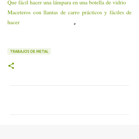
Que fácil hacer una lámpara en una botella de vidrio
Maceteros con llantas de carro prácticos y fáciles de
hacer
TRABAJOS DE METAL
C
o
m
e
n
t