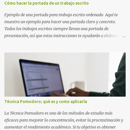
inspirado en los niveles de los juegos. Formas icónicas : No te
Cómo hacer la portada de un trabajo escrito
pierdas la letra O , diseñada con ese estilo geométrico tan carac...
Ejemplo de una portada para trabajo escrito ordenado Aquí te
muestro un ejemplo para hacer una portada claro y concreto.
Todos los trabajos escritos siempre llevan una portada de
presentación, así que estas instrucciones te ayudarán a elaborar
una portada con todos los datos que se necesitan para presentar
durante todo tu ciclo escolar. Y si tienes amigos también puedes
compartir el enlace de este artículo para que así como a ti también
ellos se puedan guiar con esta explicación. Los datos esenciales
para una portada para presentar un trabajo escrito a mano o
impreso son los siguientes y en este orden: Nombre de la escuela o
del instituto (Es muy importante este dato) Título del trabajo
(Puede ser: Ensayo sobre la lectura, o Informe de computación)
Nombre completo del alumno que va a presentar dicho trabajo
Técnica Pomodoro; qué es y como aplicarla
escrito La clase, materia ó asignatura Grupo Nombre del maestro
o catedrático Ciudad y fecha...
La Técnica Pomodoro es uno de los métodos de estudio más
eficaces para mejorar la concentración, evitar la procrastinación y
aumentar el rendimiento académico. Si tu objetivo es obtener