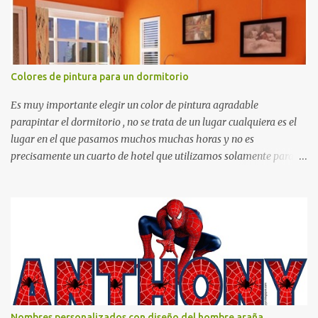
Colores de pintura para un dormitorio
Es muy importante elegir un color de pintura agradable
parapintar el dormitorio , no se trata de un lugar cualquiera es el
lugar en el que pasamos muchos muchas horas y no es
precisamente un cuarto de hotel que utilizamos solamente para
dormir, se trata de un lugar propio que utilizamos todos los días y
por ende debemos tratar de que éste sea un lugar muy agradable y
cómodo y también para nuestra vista. Te mostramos algunas
sugerencias que pueden brindar la elegancia y estilo que buscas
para tu dormitorio. El color naranja es una buena opción para
recibir esa luz y felicidad que todo ser humano necesita. El color
blanco es ideal para lograr el relax total, es un color que va con
todo y además es color bastante limpio que te dará esa sensación
de calidez. Los colores terra son excelentes para usar en el
Nombres personalizados con diseño del hombre araña