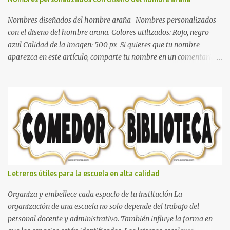
dormitorio nos brinda esa sensación de tranquilidad y confort. El
color gris es un color muy relajante y por lo tanto entra en la lista
Nombres diseñados del hombre araña Nombres personalizados
de colo...
con el diseño del hombre araña. Colores utilizados: Rojo, negro
azul Calidad de la imagen: 500 px Si quieres que tu nombre
aparezca en este artículo, comparte tu nombre en un comentario y
con gusto lo diseñamos. Nombres con diseños Spiderman Sonic
bella Cartel de feliz cumpleaños de héroes en pijamas Ideas para
decorar el dormitorio con pósters Cama con diseño de ring de
boxeo Ideas para decoraciones de fiestas infantiles Cosas bonitas
que se pueden hacer con gomas de coche
Letreros útiles para la escuela en alta calidad
Organiza y embellece cada espacio de tu institución La
organización de una escuela no solo depende del trabajo del
personal docente y administrativo. También influye la forma en