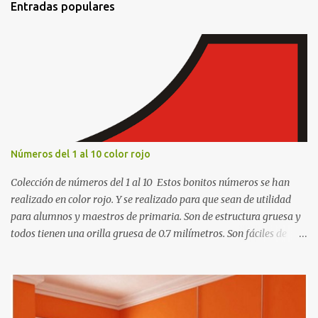
Entradas populares
a
r
i
o
s
Números del 1 al 10 color rojo
Colección de números del 1 al 10 Estos bonitos números se han
realizado en color rojo. Y se realizado para que sean de utilidad
para alumnos y maestros de primaria. Son de estructura gruesa y
todos tienen una orilla gruesa de 0.7 milímetros. Son fáciles de
recortar y se pueden utilizar en variedad de cosas como ser
recortes para tareas escolares, para hacer juegos infantiles
matemáticos, para decorar los cumpleaños de los niños, entre
otras cosas.