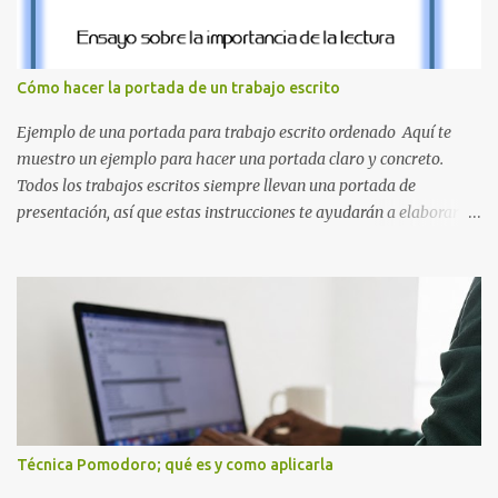
destacan por su diseño limpio y audaz. Colores secundarios : La L y
la Q en amarillo brillante, junto con la N y la P en un verde
inspirado en los niveles de los juegos. Formas icónicas : No te
Cómo hacer la portada de un trabajo escrito
pierdas la letra O , diseñada con ese estilo geométrico tan carac...
Ejemplo de una portada para trabajo escrito ordenado Aquí te
muestro un ejemplo para hacer una portada claro y concreto.
Todos los trabajos escritos siempre llevan una portada de
presentación, así que estas instrucciones te ayudarán a elaborar
una portada con todos los datos que se necesitan para presentar
durante todo tu ciclo escolar. Y si tienes amigos también puedes
compartir el enlace de este artículo para que así como a ti también
ellos se puedan guiar con esta explicación. Los datos esenciales
para una portada para presentar un trabajo escrito a mano o
impreso son los siguientes y en este orden: Nombre de la escuela o
del instituto (Es muy importante este dato) Título del trabajo
(Puede ser: Ensayo sobre la lectura, o Informe de computación)
Nombre completo del alumno que va a presentar dicho trabajo
Técnica Pomodoro; qué es y como aplicarla
escrito La clase, materia ó asignatura Grupo Nombre del maestro