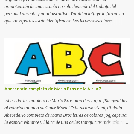
organización de una escuela no solo depende del trabajo del
personal docente y administrativo. También influye la forma en
que los espacios están identificados. Los letreros escolares
cumplen una función práctica al orientar a estudiantes, padres de
familia, docentes y visitantes, pero además aportan un toque
decorativo que hace que la institución luzca más ordenada,
moderna y acogedora. Pensando en esta necesidad, he diseñado
una colección de letreros útiles para la escuela con un estilo
elegante, fácil de leer y listo para imprimir en alta calidad. Su
diseño busca combinar funcionalidad y estética, logrando que
cualquier institución educativa proyecte una imagen más
organizada y profesional. ¿Por qué son importantes los letreros
Abecedario completo de Mario Bros de la A a la Z
escolares? En una escuela conviven diariamente cientos de
personas. Para quienes visitan la institución por primera vez,
Abecedario completo de Mario Bros para descargar ¡Bienvenidos
encontrar la biblioteca, la dirección o un aula específica puede
al colorido mundo de Super Mario! Este recurso visual, titulado
resultar c...
Abecedario completo de Mario Bros letras de colores .jpg, captura
la esencia vibrante y lúdica de una de las franquicias más icónicas
de los videojuegos. Este set de letras está diseñado para