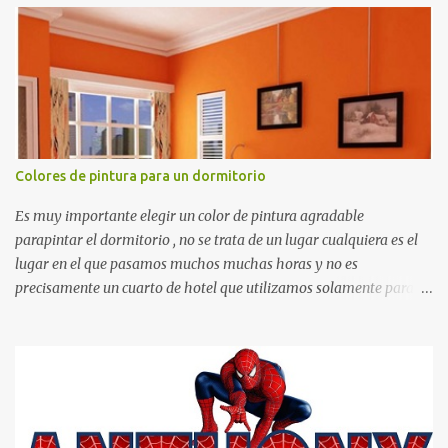
matemáticos, para decorar los cumpleaños de los niños, entre
otras cosas.
Colores de pintura para un dormitorio
Es muy importante elegir un color de pintura agradable
parapintar el dormitorio , no se trata de un lugar cualquiera es el
lugar en el que pasamos muchos muchas horas y no es
precisamente un cuarto de hotel que utilizamos solamente para
dormir, se trata de un lugar propio que utilizamos todos los días y
por ende debemos tratar de que éste sea un lugar muy agradable y
cómodo y también para nuestra vista. Te mostramos algunas
sugerencias que pueden brindar la elegancia y estilo que buscas
para tu dormitorio. El color naranja es una buena opción para
recibir esa luz y felicidad que todo ser humano necesita. El color