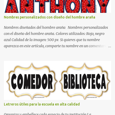
blanco es ideal para lograr el relax total, es un color que va con
todo y además es color bastante limpio que te dará esa sensación
de calidez. Los colores terra son excelentes para usar en el
Nombres personalizados con diseño del hombre araña
dormitorio nos brinda esa sensación de tranquilidad y confort. El
color gris es un color muy relajante y por lo tanto entra en la lista
Nombres diseñados del hombre araña Nombres personalizados
de colo...
con el diseño del hombre araña. Colores utilizados: Rojo, negro
azul Calidad de la imagen: 500 px Si quieres que tu nombre
aparezca en este artículo, comparte tu nombre en un comentario y
con gusto lo diseñamos. Nombres con diseños Spiderman Sonic
bella Cartel de feliz cumpleaños de héroes en pijamas Ideas para
decorar el dormitorio con pósters Cama con diseño de ring de
boxeo Ideas para decoraciones de fiestas infantiles Cosas bonitas
que se pueden hacer con gomas de coche
Letreros útiles para la escuela en alta calidad
Organiza y embellece cada espacio de tu institución La