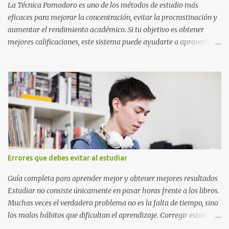
o catedrático Ciudad y fecha...
La Técnica Pomodoro es uno de los métodos de estudio más
eficaces para mejorar la concentración, evitar la procrastinación y
aumentar el rendimiento académico. Si tu objetivo es obtener
mejores calificaciones, este sistema puede ayudarte a aprovechar
cada minuto de estudio sin sentirte agotado. Técnica Pomodoro:
qué es, cómo funciona y cómo usarla para sacar mejores notas La
Técnica Pomodoro es un método de administración del tiempo
creado para mejorar la concentración y la productividad. Consiste
en dividir el estudio en bloques cortos de trabajo intenso,
separados por pequeños descansos que ayudan al cerebro a
recuperarse. A diferencia de estudiar durante horas seguidas, este
sistema aprovecha la capacidad natural del cerebro para
mantener la atención durante periodos limitados, lo que permite
Errores que debes evitar al estudiar
aprender más en menos tiempo y recordar mejor la información.
Si alguna vez has sentido que pasas muchas horas frente a los
Guía completa para aprender mejor y obtener mejores resultados
libros pero aprendes poco, la Técnica Pomodoro puede marcar u...
Estudiar no consiste únicamente en pasar horas frente a los libros.
Muchas veces el verdadero problema no es la falta de tiempo, sino
los malos hábitos que dificultan el aprendizaje. Corregir estos
errores puede ayudarte a comprender mejor los temas, recordar la