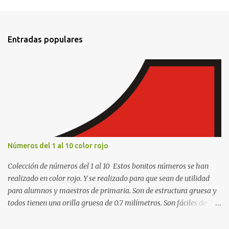
e
n
t
Entradas populares
a
r
i
o
s
Números del 1 al 10 color rojo
Colección de números del 1 al 10 Estos bonitos números se han
realizado en color rojo. Y se realizado para que sean de utilidad
para alumnos y maestros de primaria. Son de estructura gruesa y
todos tienen una orilla gruesa de 0.7 milímetros. Son fáciles de
recortar y se pueden utilizar en variedad de cosas como ser
recortes para tareas escolares, para hacer juegos infantiles