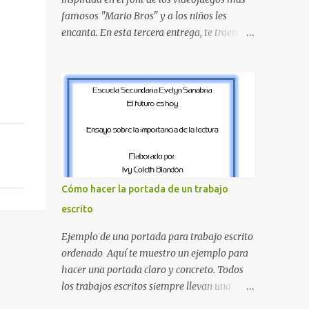
amarillo clásicos de los elementos del juego.
famosos "Mario Bros" y a los niños les
Contenido Actual: La imagen muestra la
encanta. En esta tercera entrega, te traemos
organización desde la letra A hasta la M,
un bloque fundamental que incluye desde la
estableciendo el estilo geométrico y
J hasta la Q . Lo más especial de este set es
divertido que define a toda la colección.
que hemos incluido la letra Ñ , esencial para
Primera parte del juego de letras in...
todos nuestros proyectos en español. Bloque
de letras fuente Mario Bros desde la J hasta
la Q ¿Qué incluye este bloque de letras? En
esta sección de evecrea.com , encontrarás
imágenes individuales en alta resolución de
las siguientes letras: Letras vibrantes : La J y
Cómo hacer la portada de un trabajo
la M en el clásico rojo de la gorra de Mario.
escrito
Tonos azules : La K y la Ñ , que destacan por
su diseño limpio y audaz. Colores
Ejemplo de una portada para trabajo escrito
secundarios : La L y la Q en amarillo
ordenado Aquí te muestro un ejemplo para
brillante, junto con la N y la P en un verde
hacer una portada claro y concreto. Todos
inspirado en los niveles de los juegos.
los trabajos escritos siempre llevan una
Formas icónicas : No te pierdas la letra O ,
portada de presentación, así que estas