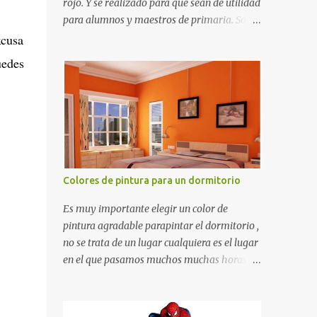
rojo. Y se realizado para que sean de utilidad
para alumnos y maestros de primaria. Son
de estructura gruesa y todos tienen una
xcusa
orilla gruesa de 0.7 milímetros. Son fáciles
uedes
de recortar y se pueden utilizar en variedad
de cosas como ser recortes para tareas
escolares, para hacer juegos infantiles
matemáticos, para decorar los cumpleaños
de los niños, entre otras cosas.
Colores de pintura para un dormitorio
Es muy importante elegir un color de
pintura agradable parapintar el dormitorio ,
no se trata de un lugar cualquiera es el lugar
en el que pasamos muchos muchas horas y
no es precisamente un cuarto de hotel que
utilizamos solamente para dormir, se trata
de un lugar propio que utilizamos todos los