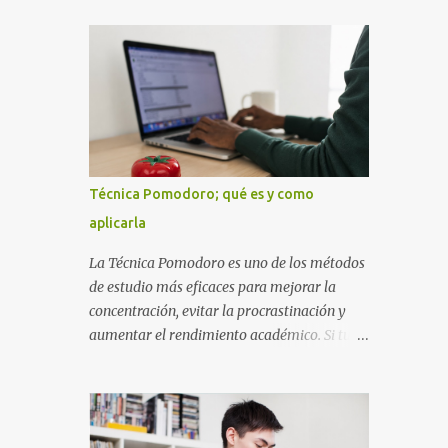
diseñada con ese estilo geométrico tan
instrucciones te ayudarán a elaborar una
carac...
portada con todos los datos que se necesitan
para presentar durante todo tu ciclo escolar.
Y si tienes amigos también puedes
compartir el enlace de este artículo para que
así como a ti también ellos se puedan guiar
con esta explicación. Los datos esenciales
para una portada para presentar un trabajo
Técnica Pomodoro; qué es y como
escrito a mano o impreso son los siguientes
aplicarla
y en este orden: Nombre de la escuela o del
instituto (Es muy importante este dato)
La Técnica Pomodoro es uno de los métodos
Título del trabajo (Puede ser: Ensayo sobre
de estudio más eficaces para mejorar la
la lectura, o Informe de computación)
concentración, evitar la procrastinación y
Nombre completo del alumno que va a
aumentar el rendimiento académico. Si tu
presentar dicho trabajo escrito La clase,
objetivo es obtener mejores calificaciones,
materia ó asignatura Grupo Nombre del
este sistema puede ayudarte a aprovechar
maestro o catedrático Ciudad y fecha...
cada minuto de estudio sin sentirte agotado.
Técnica Pomodoro: qué es, cómo funciona y