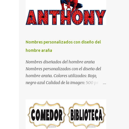
días y por ende debemos tratar de que éste
sea un lugar muy agradable y cómodo y
también para nuestra vista. Te mostramos
algunas sugerencias que pueden brindar la
elegancia y estilo que buscas para tu
dormitorio. El color naranja es una buena
Nombres personalizados con diseño del
opción para recibir esa luz y felicidad que
hombre araña
todo ser humano necesita. El color blanco es
ideal para lograr el relax total, es un color
Nombres diseñados del hombre araña
que va con todo y además es color bastante
Nombres personalizados con el diseño del
limpio que te dará esa sensación de calidez.
hombre araña. Colores utilizados: Rojo,
Los colores terra son excelentes para usar en
negro azul Calidad de la imagen: 500 px Si
el dormitorio nos brinda esa sensación de
quieres que tu nombre aparezca en este
tranquilidad y confort. El color gris es un
artículo, comparte tu nombre en un
color muy relajante y por lo tanto entra en
comentario y con gusto lo diseñamos.
la lista de colo...
Nombres con diseños Spiderman Sonic bella
Cartel de feliz cumpleaños de héroes en
pijamas Ideas para decorar el dormitorio