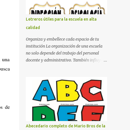
con pósters Cama con diseño de ring de
boxeo Ideas para decoraciones de fiestas
infantiles Cosas bonitas que se pueden hacer
Letreros útiles para la escuela en alta
con gomas de coche
calidad
Organiza y embellece cada espacio de tu
institución La organización de una escuela
no solo depende del trabajo del personal
n una
docente y administrativo. También influye la
forma en que los espacios están
usca
identificados. Los letreros escolares cumplen
una función práctica al orientar a
estudiantes, padres de familia, docentes y
visitantes, pero además aportan un toque
decorativo que hace que la institución luzca
os de
más ordenada, moderna y acogedora.
Pensando en esta necesidad, he diseñado
una colección de letreros útiles para la
Abecedario completo de Mario Bros de la
escuela con un estilo elegante, fácil de leer y