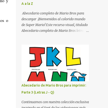
ano y
A a la Z
listo para imprimir en alta calidad. Su diseño
busca combinar funcionalidad y estética,
Abecedario completo de Mario Bros para
logrando que cualquier institución educativa
descargar ¡Bienvenidos al colorido mundo
ños o
proyecte una imagen más organizada y
de Super Mario! Este recurso visual, titulado
profesional. ¿Por qué son importantes los
Abecedario completo de Mario Bros letras
letreros escolares? En una escuela conviven
de colores .jpg, captura la esencia vibrante y
diariamente cientos de personas. Para
lúdica de una de las franquicias más icónicas
quienes visitan la institución por primera
de los videojuegos. Este set de letras está
vez, encontrar la biblioteca, la dirección o un
diseñado para transformar cualquier
aula específica puede resultar c...
mensaje en una aventura, utilizando la
tipografía clásica y robusta que los fans han
reconocido por décadas. En esta primera
sección, el abecedario nos presenta:
Identidad Visual: Un diseño de bloques con
Abecedario de Mario Bros para imprimir:
bordes negros gruesos que resaltan sobre
Parte 3 (Letras J - Q)
cualquier fondo. Paleta de Colores: Una
secuencia dinámica que alterna entre el rojo
Continuamos con nuestra colección exclusiva
de Mario, el verde de Luigi, y los tonos azul y
inspirada en el font de los videojuegos más