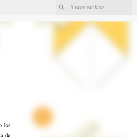
o los
ta de