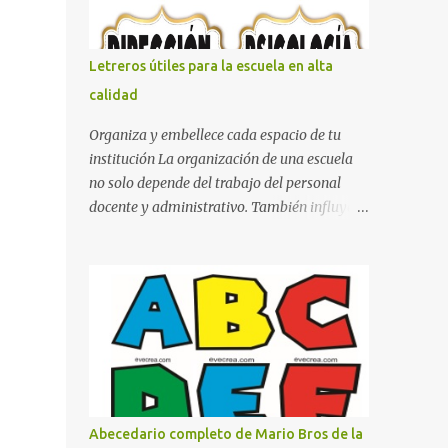
con pósters Cama con diseño de ring de
boxeo Ideas para decoraciones de fiestas
infantiles Cosas bonitas que se pueden hacer
Letreros útiles para la escuela en alta
con gomas de coche
calidad
Organiza y embellece cada espacio de tu
institución La organización de una escuela
no solo depende del trabajo del personal
docente y administrativo. También influye la
forma en que los espacios están
identificados. Los letreros escolares cumplen
una función práctica al orientar a
estudiantes, padres de familia, docentes y
visitantes, pero además aportan un toque
decorativo que hace que la institución luzca
más ordenada, moderna y acogedora.
Pensando en esta necesidad, he diseñado
una colección de letreros útiles para la
Abecedario completo de Mario Bros de la
escuela con un estilo elegante, fácil de leer y