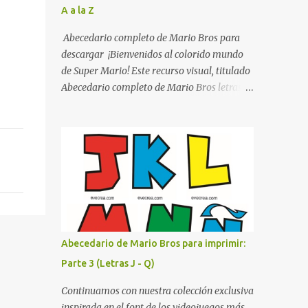
A a la Z
listo para imprimir en alta calidad. Su diseño
busca combinar funcionalidad y estética,
Abecedario completo de Mario Bros para
logrando que cualquier institución educativa
descargar ¡Bienvenidos al colorido mundo
proyecte una imagen más organizada y
de Super Mario! Este recurso visual, titulado
profesional. ¿Por qué son importantes los
Abecedario completo de Mario Bros letras
letreros escolares? En una escuela conviven
de colores .jpg, captura la esencia vibrante y
diariamente cientos de personas. Para
lúdica de una de las franquicias más icónicas
quienes visitan la institución por primera
de los videojuegos. Este set de letras está
vez, encontrar la biblioteca, la dirección o un
diseñado para transformar cualquier
aula específica puede resultar c...
mensaje en una aventura, utilizando la
tipografía clásica y robusta que los fans han
reconocido por décadas. En esta primera
sección, el abecedario nos presenta:
Identidad Visual: Un diseño de bloques con
Abecedario de Mario Bros para imprimir:
bordes negros gruesos que resaltan sobre
Parte 3 (Letras J - Q)
cualquier fondo. Paleta de Colores: Una
secuencia dinámica que alterna entre el rojo
Continuamos con nuestra colección exclusiva
de Mario, el verde de Luigi, y los tonos azul y
inspirada en el font de los videojuegos más