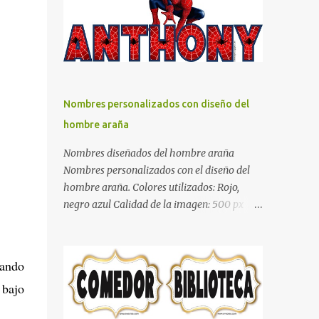
días y por ende debemos tratar de que éste
sea un lugar muy agradable y cómodo y
también para nuestra vista. Te mostramos
algunas sugerencias que pueden brindar la
elegancia y estilo que buscas para tu
dormitorio. El color naranja es una buena
Nombres personalizados con diseño del
opción para recibir esa luz y felicidad que
hombre araña
todo ser humano necesita. El color blanco es
ideal para lograr el relax total, es un color
Nombres diseñados del hombre araña
que va con todo y además es color bastante
Nombres personalizados con el diseño del
limpio que te dará esa sensación de calidez.
hombre araña. Colores utilizados: Rojo,
Los colores terra son excelentes para usar en
negro azul Calidad de la imagen: 500 px Si
el dormitorio nos brinda esa sensación de
quieres que tu nombre aparezca en este
tranquilidad y confort. El color gris es un
artículo, comparte tu nombre en un
color muy relajante y por lo tanto entra en
comentario y con gusto lo diseñamos.
zando
la lista de colo...
Nombres con diseños Spiderman Sonic bella
 bajo
Cartel de feliz cumpleaños de héroes en
pijamas Ideas para decorar el dormitorio