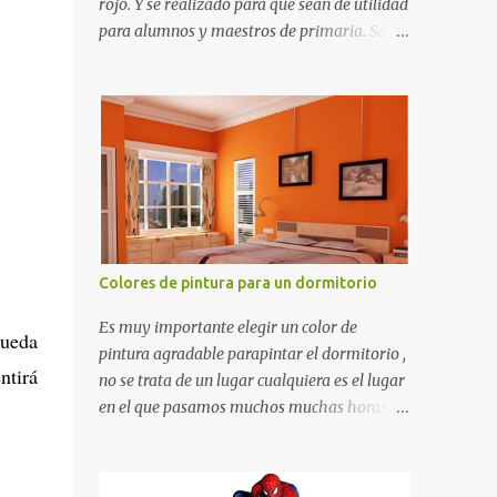
rojo. Y se realizado para que sean de utilidad
para alumnos y maestros de primaria. Son
de estructura gruesa y todos tienen una
orilla gruesa de 0.7 milímetros. Son fáciles
de recortar y se pueden utilizar en variedad
de cosas como ser recortes para tareas
escolares, para hacer juegos infantiles
matemáticos, para decorar los cumpleaños
de los niños, entre otras cosas.
Colores de pintura para un dormitorio
Es muy importante elegir un color de
queda
pintura agradable parapintar el dormitorio ,
ntirá
no se trata de un lugar cualquiera es el lugar
en el que pasamos muchos muchas horas y
no es precisamente un cuarto de hotel que
utilizamos solamente para dormir, se trata
de un lugar propio que utilizamos todos los