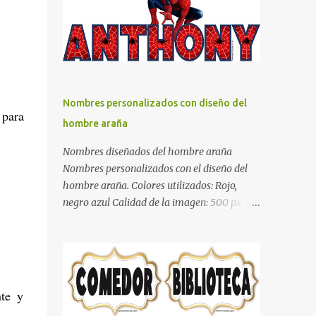
días y por ende debemos tratar de que éste
sea un lugar muy agradable y cómodo y
también para nuestra vista. Te mostramos
algunas sugerencias que pueden brindar la
elegancia y estilo que buscas para tu
dormitorio. El color naranja es una buena
Nombres personalizados con diseño del
opción para recibir esa luz y felicidad que
 para
hombre araña
todo ser humano necesita. El color blanco es
ideal para lograr el relax total, es un color
Nombres diseñados del hombre araña
que va con todo y además es color bastante
Nombres personalizados con el diseño del
limpio que te dará esa sensación de calidez.
hombre araña. Colores utilizados: Rojo,
Los colores terra son excelentes para usar en
negro azul Calidad de la imagen: 500 px Si
el dormitorio nos brinda esa sensación de
quieres que tu nombre aparezca en este
tranquilidad y confort. El color gris es un
artículo, comparte tu nombre en un
color muy relajante y por lo tanto entra en
comentario y con gusto lo diseñamos.
la lista de colo...
Nombres con diseños Spiderman Sonic bella
Cartel de feliz cumpleaños de héroes en
nte y
pijamas Ideas para decorar el dormitorio