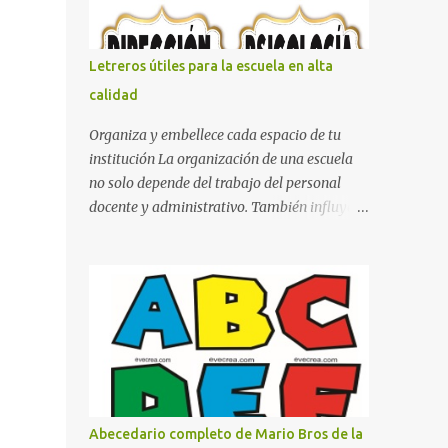
con pósters Cama con diseño de ring de
boxeo Ideas para decoraciones de fiestas
infantiles Cosas bonitas que se pueden hacer
Letreros útiles para la escuela en alta
con gomas de coche
calidad
Organiza y embellece cada espacio de tu
institución La organización de una escuela
no solo depende del trabajo del personal
docente y administrativo. También influye la
forma en que los espacios están
identificados. Los letreros escolares cumplen
una función práctica al orientar a
estudiantes, padres de familia, docentes y
visitantes, pero además aportan un toque
decorativo que hace que la institución luzca
más ordenada, moderna y acogedora.
Pensando en esta necesidad, he diseñado
una colección de letreros útiles para la
Abecedario completo de Mario Bros de la
escuela con un estilo elegante, fácil de leer y