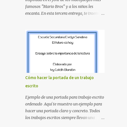
amarillo clásicos de los elementos del juego.
famosos "Mario Bros" y a los niños les
Contenido Actual: La imagen muestra la
encanta. En esta tercera entrega, te traemos
organización desde la letra A hasta la M,
un bloque fundamental que incluye desde la
estableciendo el estilo geométrico y
J hasta la Q . Lo más especial de este set es
divertido que define a toda la colección.
que hemos incluido la letra Ñ , esencial para
Primera parte del juego de letras in...
todos nuestros proyectos en español. Bloque
de letras fuente Mario Bros desde la J hasta
la Q ¿Qué incluye este bloque de letras? En
esta sección de evecrea.com , encontrarás
imágenes individuales en alta resolución de
las siguientes letras: Letras vibrantes : La J y
Cómo hacer la portada de un trabajo
la M en el clásico rojo de la gorra de Mario.
escrito
Tonos azules : La K y la Ñ , que destacan por
su diseño limpio y audaz. Colores
Ejemplo de una portada para trabajo escrito
secundarios : La L y la Q en amarillo
ordenado Aquí te muestro un ejemplo para
brillante, junto con la N y la P en un verde
hacer una portada claro y concreto. Todos
inspirado en los niveles de los juegos.
los trabajos escritos siempre llevan una
Formas icónicas : No te pierdas la letra O ,
portada de presentación, así que estas