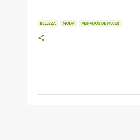
BELLEZA
MODA
PEINADOS DE MUJER
C
o
m
e
n
t
a
r