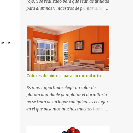
rojo. Y se realizado para que sean de utilidad
para alumnos y maestros de primaria. Son
de estructura gruesa y todos tienen una
orilla gruesa de 0.7 milímetros. Son fáciles
de recortar y se pueden utilizar en variedad
de cosas como ser recortes para tareas
ue le
escolares, para hacer juegos infantiles
matemáticos, para decorar los cumpleaños
de los niños, entre otras cosas.
Colores de pintura para un dormitorio
Es muy importante elegir un color de
pintura agradable parapintar el dormitorio ,
no se trata de un lugar cualquiera es el lugar
en el que pasamos muchos muchas horas y
no es precisamente un cuarto de hotel que
utilizamos solamente para dormir, se trata
de un lugar propio que utilizamos todos los