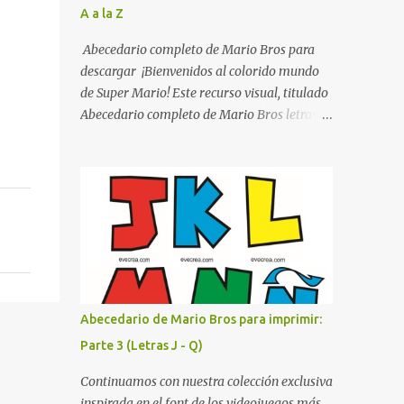
A a la Z
listo para imprimir en alta calidad. Su diseño
busca combinar funcionalidad y estética,
Abecedario completo de Mario Bros para
logrando que cualquier institución educativa
descargar ¡Bienvenidos al colorido mundo
proyecte una imagen más organizada y
de Super Mario! Este recurso visual, titulado
profesional. ¿Por qué son importantes los
Abecedario completo de Mario Bros letras
letreros escolares? En una escuela conviven
de colores .jpg, captura la esencia vibrante y
diariamente cientos de personas. Para
lúdica de una de las franquicias más icónicas
quienes visitan la institución por primera
de los videojuegos. Este set de letras está
vez, encontrar la biblioteca, la dirección o un
diseñado para transformar cualquier
aula específica puede resultar c...
mensaje en una aventura, utilizando la
tipografía clásica y robusta que los fans han
reconocido por décadas. En esta primera
sección, el abecedario nos presenta:
Identidad Visual: Un diseño de bloques con
Abecedario de Mario Bros para imprimir:
bordes negros gruesos que resaltan sobre
Parte 3 (Letras J - Q)
cualquier fondo. Paleta de Colores: Una
secuencia dinámica que alterna entre el rojo
Continuamos con nuestra colección exclusiva
de Mario, el verde de Luigi, y los tonos azul y
inspirada en el font de los videojuegos más