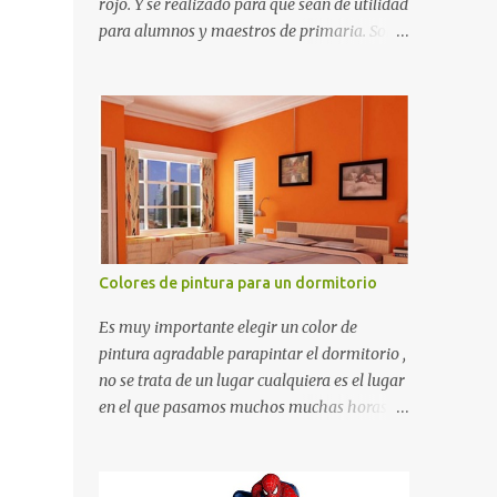
rojo. Y se realizado para que sean de utilidad
para alumnos y maestros de primaria. Son
de estructura gruesa y todos tienen una
orilla gruesa de 0.7 milímetros. Son fáciles
de recortar y se pueden utilizar en variedad
de cosas como ser recortes para tareas
escolares, para hacer juegos infantiles
matemáticos, para decorar los cumpleaños
de los niños, entre otras cosas.
Colores de pintura para un dormitorio
Es muy importante elegir un color de
pintura agradable parapintar el dormitorio ,
no se trata de un lugar cualquiera es el lugar
en el que pasamos muchos muchas horas y
no es precisamente un cuarto de hotel que
utilizamos solamente para dormir, se trata
de un lugar propio que utilizamos todos los