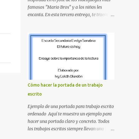
proyecte una imagen más organizada y
famosos "Mario Bros" y a los niños les
profesional. ¿Por qué son importantes los
encanta. En esta tercera entrega, te traemos
letreros escolares? En una escuela conviven
un bloque fundamental que incluye desde la
diariamente cientos de personas. Para
J hasta la Q . Lo más especial de este set es
quienes visitan la institución por primera
que hemos incluido la letra Ñ , esencial para
vez, encontrar la biblioteca, la dirección o un
todos nuestros proyectos en español. Bloque
aula específica puede resultar c...
de letras fuente Mario Bros desde la J hasta
la Q ¿Qué incluye este bloque de letras? En
esta sección de evecrea.com , encontrarás
imágenes individuales en alta resolución de
las siguientes letras: Letras vibrantes : La J y
Cómo hacer la portada de un trabajo
la M en el clásico rojo de la gorra de Mario.
escrito
Tonos azules : La K y la Ñ , que destacan por
su diseño limpio y audaz. Colores
Ejemplo de una portada para trabajo escrito
secundarios : La L y la Q en amarillo
ordenado Aquí te muestro un ejemplo para
brillante, junto con la N y la P en un verde
hacer una portada claro y concreto. Todos
inspirado en los niveles de los juegos.
los trabajos escritos siempre llevan una
Formas icónicas : No te pierdas la letra O ,
portada de presentación, así que estas