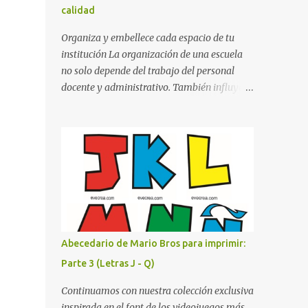
calidad
cualquier fondo. Paleta de Colores: Una
secuencia dinámica que alterna entre el rojo
Organiza y embellece cada espacio de tu
de Mario, el verde de Luigi, y los tonos azul y
institución La organización de una escuela
amarillo clásicos de los elementos del juego.
no solo depende del trabajo del personal
Contenido Actual: La imagen muestra la
docente y administrativo. También influye la
organización desde la letra A hasta la M,
forma en que los espacios están
estableciendo el estilo geométrico y
identificados. Los letreros escolares cumplen
divertido que define a toda la colección.
una función práctica al orientar a
Primera parte del juego de letras in...
estudiantes, padres de familia, docentes y
visitantes, pero además aportan un toque
decorativo que hace que la institución luzca
más ordenada, moderna y acogedora.
Pensando en esta necesidad, he diseñado
una colección de letreros útiles para la
Abecedario de Mario Bros para imprimir:
escuela con un estilo elegante, fácil de leer y
Parte 3 (Letras J - Q)
listo para imprimir en alta calidad. Su diseño
busca combinar funcionalidad y estética,
Continuamos con nuestra colección exclusiva
logrando que cualquier institución educativa
inspirada en el font de los videojuegos más