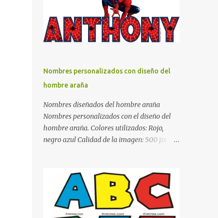
días y por ende debemos tratar de que éste
sea un lugar muy agradable y cómodo y
también para nuestra vista. Te mostramos
algunas sugerencias que pueden brindar la
elegancia y estilo que buscas para tu
dormitorio. El color naranja es una buena
Nombres personalizados con diseño del
opción para recibir esa luz y felicidad que
hombre araña
todo ser humano necesita. El color blanco es
ideal para lograr el relax total, es un color
Nombres diseñados del hombre araña
que va con todo y además es color bastante
Nombres personalizados con el diseño del
limpio que te dará esa sensación de calidez.
hombre araña. Colores utilizados: Rojo,
Los colores terra son excelentes para usar en
negro azul Calidad de la imagen: 500 px Si
el dormitorio nos brinda esa sensación de
quieres que tu nombre aparezca en este
tranquilidad y confort. El color gris es un
artículo, comparte tu nombre en un
color muy relajante y por lo tanto entra en
comentario y con gusto lo diseñamos.
la lista de colo...
Nombres con diseños Spiderman Sonic bella
Cartel de feliz cumpleaños de héroes en
pijamas Ideas para decorar el dormitorio