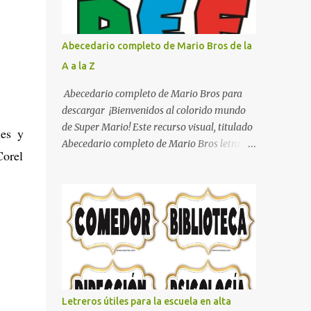
con pósters Cama con diseño de ring de
boxeo Ideas para decoraciones de fiestas
infantiles Cosas bonitas que se pueden hacer
Abecedario completo de Mario Bros de la
con gomas de coche
A a la Z
Abecedario completo de Mario Bros para
descargar ¡Bienvenidos al colorido mundo
de Super Mario! Este recurso visual, titulado
les y
Abecedario completo de Mario Bros letras
Corel
de colores .jpg, captura la esencia vibrante y
lúdica de una de las franquicias más icónicas
de los videojuegos. Este set de letras está
diseñado para transformar cualquier
mensaje en una aventura, utilizando la
tipografía clásica y robusta que los fans han
reconocido por décadas. En esta primera
sección, el abecedario nos presenta:
Identidad Visual: Un diseño de bloques con
Letreros útiles para la escuela en alta
bordes negros gruesos que resaltan sobre