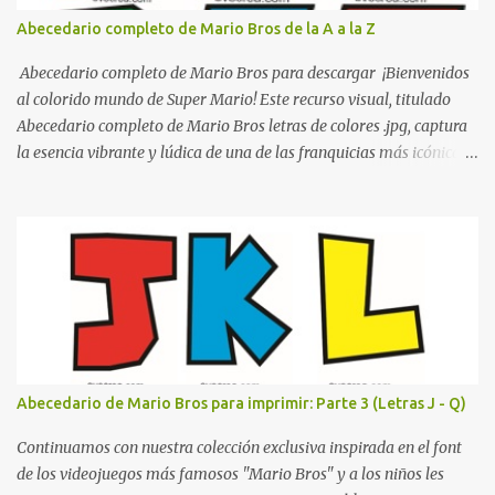
organizada y profesional. ¿Por qué son importantes los letreros
Abecedario completo de Mario Bros de la A a la Z
escolares? En una escuela conviven diariamente cientos de
personas. Para quienes visitan la institución por primera vez,
Abecedario completo de Mario Bros para descargar ¡Bienvenidos
encontrar la biblioteca, la dirección o un aula específica puede
al colorido mundo de Super Mario! Este recurso visual, titulado
resultar c...
Abecedario completo de Mario Bros letras de colores .jpg, captura
la esencia vibrante y lúdica de una de las franquicias más icónicas
de los videojuegos. Este set de letras está diseñado para
transformar cualquier mensaje en una aventura, utilizando la
tipografía clásica y robusta que los fans han reconocido por
décadas. En esta primera sección, el abecedario nos presenta:
Identidad Visual: Un diseño de bloques con bordes negros gruesos
que resaltan sobre cualquier fondo. Paleta de Colores: Una
secuencia dinámica que alterna entre el rojo de Mario, el verde de
Luigi, y los tonos azul y amarillo clásicos de los elementos del
juego. Contenido Actual: La imagen muestra la organización desde
Abecedario de Mario Bros para imprimir: Parte 3 (Letras J - Q)
la letra A hasta la M, estableciendo el estilo geométrico y divertido
que define a toda la colección. Primera parte del juego de letras
Continuamos con nuestra colección exclusiva inspirada en el font
in...
de los videojuegos más famosos "Mario Bros" y a los niños les