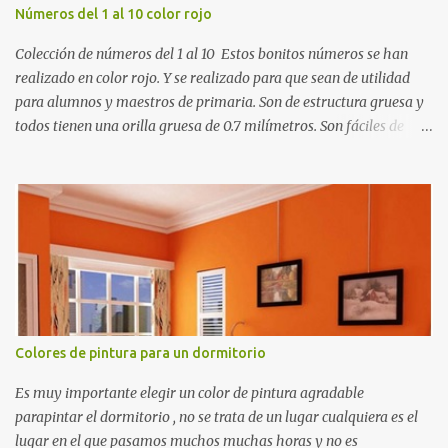
Números del 1 al 10 color rojo
Colección de números del 1 al 10 Estos bonitos números se han
realizado en color rojo. Y se realizado para que sean de utilidad
para alumnos y maestros de primaria. Son de estructura gruesa y
todos tienen una orilla gruesa de 0.7 milímetros. Son fáciles de
recortar y se pueden utilizar en variedad de cosas como ser
recortes para tareas escolares, para hacer juegos infantiles
matemáticos, para decorar los cumpleaños de los niños, entre
otras cosas.
Colores de pintura para un dormitorio
Es muy importante elegir un color de pintura agradable
parapintar el dormitorio , no se trata de un lugar cualquiera es el
lugar en el que pasamos muchos muchas horas y no es