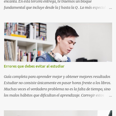
encanta. En esta tercera entrega, te traemos un bloque
fundamental que incluye desde la J hasta la Q . Lo más especial de
este set es que hemos incluido la letra Ñ , esencial para todos
nuestros proyectos en español. Bloque de letras fuente Mario Bros
desde la J hasta la Q ¿Qué incluye este bloque de letras? En esta
sección de evecrea.com , encontrarás imágenes individuales en alta
resolución de las siguientes letras: Letras vibrantes : La J y la M en
el clásico rojo de la gorra de Mario. Tonos azules : La K y la Ñ , que
destacan por su diseño limpio y audaz. Colores secundarios : La L y
la Q en amarillo brillante, junto con la N y la P en un verde
inspirado en los niveles de los juegos. Formas icónicas : No te
Errores que debes evitar al estudiar
pierdas la letra O , diseñada con ese estilo geométrico tan carac...
Guía completa para aprender mejor y obtener mejores resultados
Estudiar no consiste únicamente en pasar horas frente a los libros.
Muchas veces el verdadero problema no es la falta de tiempo, sino
los malos hábitos que dificultan el aprendizaje. Corregir estos
errores puede ayudarte a comprender mejor los temas, recordar la
información durante más tiempo y sentirte más preparado para
exámenes, tareas y proyectos escolares. En esta guía descubrirás