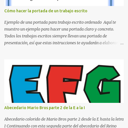
sistema aprovecha la capacidad natural del cerebro para
mantener la atención durante periodos limitados, lo que permite
Cómo hacer la portada de un trabajo escrito
aprender más en menos tiempo y recordar mejor la información.
Si alguna vez has sentido que pasas muchas horas frente a los
Ejemplo de una portada para trabajo escrito ordenado Aquí te
libros pero aprendes poco, la Técnica Pomodoro puede marcar u...
muestro un ejemplo para hacer una portada claro y concreto.
Todos los trabajos escritos siempre llevan una portada de
presentación, así que estas instrucciones te ayudarán a elaborar
una portada con todos los datos que se necesitan para presentar
durante todo tu ciclo escolar. Y si tienes amigos también puedes
compartir el enlace de este artículo para que así como a ti también
ellos se puedan guiar con esta explicación. Los datos esenciales
para una portada para presentar un trabajo escrito a mano o
impreso son los siguientes y en este orden: Nombre de la escuela o
del instituto (Es muy importante este dato) Título del trabajo
(Puede ser: Ensayo sobre la lectura, o Informe de computación)
Nombre completo del alumno que va a presentar dicho trabajo
Abecedario Mario Bros parte 2 de la E a la I
escrito La clase, materia ó asignatura Grupo Nombre del maestro
o catedrático Ciudad y fecha...
Abecedario colorido de Mario Bros parte 2 desde la E hasta la letra
I Continuando con esta segunda parte del abecedario del Reino