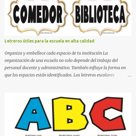
boxeo Ideas para decoraciones de fiestas infantiles Cosas bonitas
que se pueden hacer con gomas de coche
Letreros útiles para la escuela en alta calidad
Organiza y embellece cada espacio de tu institución La
organización de una escuela no solo depende del trabajo del
personal docente y administrativo. También influye la forma en
que los espacios están identificados. Los letreros escolares
cumplen una función práctica al orientar a estudiantes, padres de
familia, docentes y visitantes, pero además aportan un toque
decorativo que hace que la institución luzca más ordenada,
moderna y acogedora. Pensando en esta necesidad, he diseñado
una colección de letreros útiles para la escuela con un estilo
elegante, fácil de leer y listo para imprimir en alta calidad. Su
diseño busca combinar funcionalidad y estética, logrando que
cualquier institución educativa proyecte una imagen más